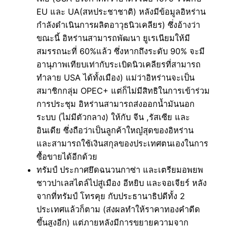
EU และ UA(สหประชาชาติ) หลังมีข้อมูลอิหร่าน
กำลังดำเนินการผลิตอาวุธนิวเคลียร) ซึ่งอ้างว่า
ขณะนี้ อิหร่านสามารถพัฒนา ยูเรเนียมให้มี
สมรรถนะที่ 60%แล้ว ซึ่งหากถึงระดับ 90% จะมี
อานุภาพเทียบเท่ากับระเบิดนิวเคลียรที่สามารถ
ทำลาย USA ได้ทั้งเมือง) แม่ว่าอิหร่านจะเป็น
สมาชิกกลุ่ม OPEC+ แต่ก็ไม่มีสิทธิในการเข้าร่วม
การประชุม อิหร่านสามารถส่งออกน้ำมันนอก
ระบบ (ไม่มีตัวกลาง) ให้กับ จีน ,รัสเซีย และ
อินเดีย ซึ่งถือว่าเป็นลูกค้าใหญ๋สุดของอิหร่าน
และสามารถใช้เงินสกุลของประเทศตนเองในการ
ซื้อขายได้อีกด้วย
ทรัมป์ ประกาศยึดฉนวนกาซ่า และเตรียมอพยพ
ชาวปาเลสไตล์ไปสู่เมือง อีหยิบ และจอเจียร์ หลัง
จากที่ทรัมป์ โทรคุย กับประธานาธิปดีทั้ง 2
ประเทศแล้วก็ตาม (ส่งผลทำให้ราคาทองคำดีด
ขึ้นสูงอีก) แต่ภายหลังมีการขยายความจาก