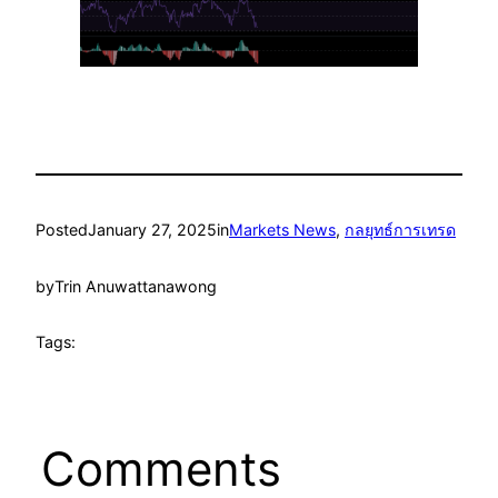
Posted
January 27, 2025
in
Markets News
, 
กลยุทธ์การเทรด
by
Trin Anuwattanawong
Tags:
Comments