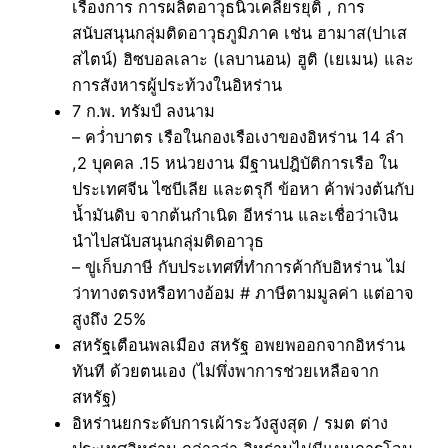
เรื่องการ การผลิตอาวุธนิวเคลียรยุติ , การ
สนับสนุนกลุ่มติดอาวุธภูมิภาค เช่น ฮามาส(ปาเส
สไตน์) ฮิซบอลเลาะ (เลบานอน) ฮูติ (เยเมน) และ
การสังหารผู้ประท้วงในอิหร่าน
7 ก.พ. ทรัมป์ ลงนาม
– คว่ำบาตร เรือในกองเรือเงาของอิหร่าน 14 ลำ
,2 บุคคล .15 หน่วยงาน มีฐานปฎิบัติการเรือ ใน
ประเทศจีน ไซบีเลีย และตรุกี ข้อหา ค้าพ่วงต้นกับ
น้ำมันดิบ จากต้นกำเนิด อีหร่าน และเชื่อว่าเงิน
นำไปสนับสนุนกลุ่มติดอาวุธ
– ขู่เก็บภาษี กับประเทศที่ทำการค้ากับอิหร่าน ไม่
ว่าทางตรงหรือทางอ้อม # ภาษีตามมูลค่า แต่อาจ
สูงถึง 25%
สหรัฐเตือนพลเมือง สหรัฐ อพยพออกจากอิหร่าน
ทันที ด้วยตนเอง (ไม่พึ่งพาการช่วยเหลือจาก
สหรัฐ)
อิหร่านยกระดับการเผ้าระวังสูงสุด / รมต ต่าง