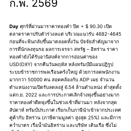
ก.พ. 2569
Day
ศุกร์ที่ผ่านมาราคาทองคำ ปิด + $ 90.30 เปิด
ตลาดราคาปรับตัวร่วงลแต่ บริเวณแนวรับ 4682-4645
ก่อนที่จะฟ้นกลับขึ้นมาตลอดทั้งวัน ปัจจัยสำคัญมาจาก
การที่นักลงทุนรอ ผลการเจรจา สหรัฐ – อิหร่าน ราคา
ทองคำยังได้รับอานิสงค์จากการอ่อนค่าของ
USD(DXY) จากคืนวันพฤหัส หลังทรัมป์มีแผนปฎิรูป
ระบบข้าราชการพลเรือนคร้งใหญ่ ด้วยการลดพนักงาน
มากกว่า 50000 คน สอดคล้องกับ ADP เผย จำนวน
ตำแหน่งงานเปิดรับลดลงสู่ 6.54 ล้านตำแหน่ง ต่ำสุดตั้ง
แต่ก.ย. 2022 และการประกาศเลิกจ้างพุ่งขึ้นอย่างมาก
ราคาทองคำดีดพุ่งขึ้นในช่วงเช้าที่ผ่านมา หลังจากสุด
สัปดาห์ ทรัมป์ประกาศ เรียกเก็บภาษีนำเข้าจากประเทศ
คู่ค้ากับ อิหร่าน (ภาษีตามมูลค่า สูงสุด 25%) และมีการ
คว่ำบาตร เรือน้ำมันอิหร่าน และบริษัท เดินเรือ ซึ่งไม่