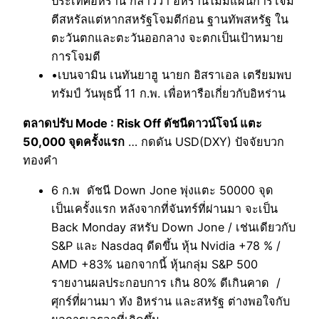
ประเทศอิหร่าน กล่าวว่า อิหร่านไม่มีแผนการโจม
ตีสหรัลแต่หากสหรัฐโจมตีก่อน ฐานทัพสหรัฐ ใน
ตะวันตกและตะวันออกลาง จะตกเป็นเป้าหมาย
การโจมตี
•เบนจามิน เนทันยาฮู นายก อิสราเอล เตรียมพบ
ทรัมป์ วันพุธนี้ 11 ก.พ. เพื่อหารือเกี่ยวกับอิหร่าน
ตลาดปรับ Mode : Risk Off ดัชนีดาวน์โจน์ แตะ
50,000 จุดครั้งแรก
… กดดัน USD(DXY) ปัจจัยบวก
ทองคำ
6 ก.พ ดัชนี Down Jone พุ่งแตะ 50000 จุด
เป็นเครั้งแรก หลังจากที่จันทร์ที่ผ่านมา จะเป็น
Back Monday สหรับ Down Jone / เช่นเดียวกับ
S&P และ Nasdaq ดีดขึ้น หุ้น Nvidia +78 % /
AMD +83% นอกจากนี้ หุ้นกลุ่ม S&P 500
รายงานผลประกอบการ เกิน 80% ดีเกินคาด /
ศุกร์ที่ผานมา ทัง อิหร่าน และสหรัฐ ต่างพอใจกับ