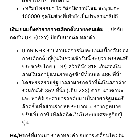
ผลการเจรจาที่เกิดขึ้น
•ทรัมป์ ออกมา โว “ดัชนีดาวน์โจน จะพุ่งแตะ
100000 จุดในช่วงที่เค้ายังเป็นประธานาธิปดี
เงินเยนแข็งค่าจากการเลือกตั้งนายกคนเดิม
… ปัจจัย
กดดัน USD(DXY) ปัจจัยบวกต่อ ทองคำ
9 กพ NHK รายงานผลการนับคะแนนเบื้องต้นของ
การเลือกตั้งญี่ปุ่นในช่วงเช้าวันนี้ ระบุว่า พรรคเสรี
ประชาธิปไตย (LDP) คว้าที่นั่ง 316 เกินสองใน
สามในสภาผู้แทนราษฎรซึ่งมีทั้งหมด 465 ที่นั่ง
โดยพรรคร่วมรัฐบาลสามารถคว้าที่นั่งในสภาล่าง
รวมกันได้ 352 ที่นั่ง (เดิม 233) คาด นางซานะ
เอะ ทาคิจิ จะสามารถกลับมาเป็นนายกรัฐมนตรี
อีกครั้งเพื่อผ่านร่างงบประมาณ + ร่างกฎหมาย
ปรับเพิ่มภาษี เพื่ออัตฉีดเงินในระบบเศรษฐกิจญี
ปุ่น
H4/H1
กร์ที่ผานมา ราคาทองคำ จบการเคลื่อนไหวใน