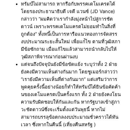
ทรัมป์ไม่สามารถ หากรือกับพรรคเดโมเครดได้
โดยรองประธานาธิบดี เจดี แวนซ์ (JD Vance)
กล่าวว่า “ผมคิดว่าเรากำลังมุ่งหน้าไปสู่การชัต
ดาวน์ เพราะพรรคเดโมแครตไม่ยอมทำในสิ่งที่
ถูกต้อง” ทั้งหนี้เป็นการหารือแนวทองการจัดสรร
งบประมาณระยะสั้นใหม่ เพื่อแก่้ไข ตามที่วุฒิสภา
มีข้อซักถาม เมื่อแก้ไขแล้วสามารถนำกลับไปให้
วุฒิสภาพิจารณาก่อนผ่านงบ
แต่จนถึงปัจจุบันยังมีข้อขัดแย้ง ระบุว่าทั้ง 2 ฝ่าย
ยังคงมีความเห็นต่างกันมาก โดยชูเมอร์กล่าวว่า
“เรายังมีความเห็นที่ต่างกันมาก” แต่เสริมว่าการ
พูดคุยครั้งนี้อย่างน้อยก็ทำให้ทรัมป์ได้ยินข้อคัดค้า
นของเดโมแครตเป็นครั้งแรก ทั้ง 2 ฝ่ายยังคงโยน
ความรับผิดชอบให้กันและกัน หากรัฐบาลเข้าสู่ภา
วะชัตดาวน์ซึ่งจะเริ่มตั้งแต่วันพุธนี้ หากไม่
สามารถบรรลุข้อตกลงงบประมาณชั่วคราวได้ทัน
เวลา ซึ่งหากในคืนนี้ (เที่ยงคืนสหรัฐ )