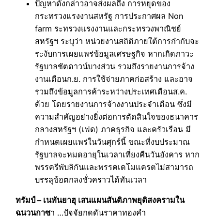
ปัญหาดังกล่าวอาจส่งผลถึง การหยุดของ
กระทรวงแรงงานสหรัฐ การประกาศผล Non
farm ระทรวงแรงงานและกระทรวงพาณิชย์
สหรัฐฯ ระบุว่า หน่วยงานสถิติภายใต้การกำกับจะ
ระงับการเผยแพร่ข้อมูลเศรษฐกิจ หากเกิดภาวะ
รัฐบาลชัตดาวน์บางส่วน รวมถึงรายงานการจ้าง
งานเดือนก.ย. การใช้จ่ายภาคก่อสร้าง และอาจ
รวมถึงข้อมูลการค้าระหว่างประเทศเดือนส.ค.
ด้วย โดยรายงานการจ้างงานประจำเดือน ซึ่งมี
ความสำคัญอย่างยิ่งต่อการตัดสินใจของธนาคาร
กลางสหรัฐฯ (เฟด) ภาคธุรกิจ และครัวเรือน มี
กำหนดเผยแพร่ในวันศุกร์นี้ ขณะที่งบประมาณ
รัฐบาลจะหมดอายุในเวลาเที่ยงคืนวันอังคาร หาก
พรรครีพับลิกันและพรรคเดโมแครตไม่สามารถ
บรรลุข้อตกลงชั่วคราวได้ทันเวลา
ทรัมป์ – เนทันยาฮุ เสนแผนสันติภาพยุติสงครามใน
ฉนวนกาซ
า …ปัจจัยกดดันราคาทองคำ