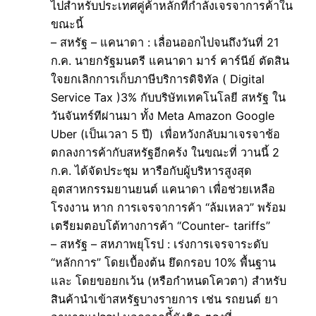
ไปสำหรับประเทศคู่ค้าหลักที่กำลังเจรจาการค้าใน
ขณะนี้
– สหรัฐ – แคนาดา : เลื่อนออกไปจนถึงวันที่ 21
ก.ค. นายกรัฐมนตรี แคนาดา มาร์ คาร์นีย์ ตัดสิน
ใจยกเลิกการเก็บภาษีบริการดิจิทัล ( Digital
Service Tax )3% กับบริษัทเทคโนโลยี สหรัฐ ใน
วันจันทร์ทีผ่านมา ทั้ง Meta Amazon Google
Uber (เป็นเวลา 5 ปี) เพื่อหวังกลับมาเจรจาช้อ
ตกลงการค้ากับสหรัฐอีกคร้ง ในขณะที่ วานนี้ 2
ก.ค. ได้จัดประชุม หารือกับผู้บริหารสูงสุด
อุตสาหกรรมยานยนต์ แคนาดา เพื่อช่วยเหลือ
โรงงาน หาก การเจรจาการค้า “ล้มเหลว” พร้อม
เตรียมตอบโต้ทางการค้า “Counter- tariffs”
– สหรัฐ – สหภาพยุโรป : เร่งการเจรจาระดับ
“หลักการ” โดยเบื้องต้น ยึดกรอบ 10% พื้นฐาน
และ โดยขอยกเว้น (หรือกำหนดโควตา) สำหรับ
สินค้านำเข้าสหรัฐบางรายการ เช่น รถยนต์ ยา