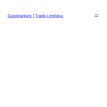
Skip
to
Guzemarkets | Trade Limitless
content