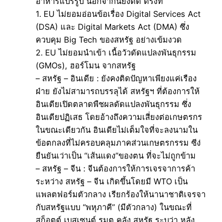
อาหารแปรรูป นอกจากนี้ัยังติด ตรงที่
1. EU ไม่ยอมอ่อนข้อเรื่อง Digital Services Act
(DSA) และ Digital Markets Act (DMA) ซึ่ง
ควบคุม Big Tech ของสหรัฐ อย่างเข้มงวด
2. EU ไม่ยอมนำเข้า เนื้อวัวดัดแปลงพันธุกรรม
(GMOs), ฮอร์โมน จากสหรัฐ
– สหรัฐ – อินเดีย : ยังคงติดปัญหาเพียงแค่เรือง
ฝ่าย ยังไม่สามารถบรรลุได้ สหรัฐฯ ที่ต้องการให้
อินเดียเปิดตลาดพืชผลดัดแปลงพันธุกรรม ซึ่ง
อินเดียปฏิเสธ โดยอ้างถึงความเสี่ยงต่อเกษตรกร
ในขณะเดียวกัน อินเดียไม่เต็มใจที่จะลงนามใน
ข้อตกลงที่ไม่ครอบคลุมภาคส่วนเกษตรกรรม ซีง่
ยืนยันเว่าเป็น “เส้นแดง”ของตน ที่จะไม่ถูกข้าม
– สหรัฐ – จีน : จีนต้องการให้การเจรจาการค้า
ระหว่าง สหรัฐ – จีน เกิดขึ้นโดยมี WTO เป็น
แพลตฟอร์มตัวกลาง เรียกร้องให้นานาชาติเจรจา
กับสหรัฐแบบ “พหุภาคี” (มีตัวกลาง) ในขณะที่
สก็อตต์ เบสเซนต์ รมต คลัง สหรัฐ ระบุว่า หลัง