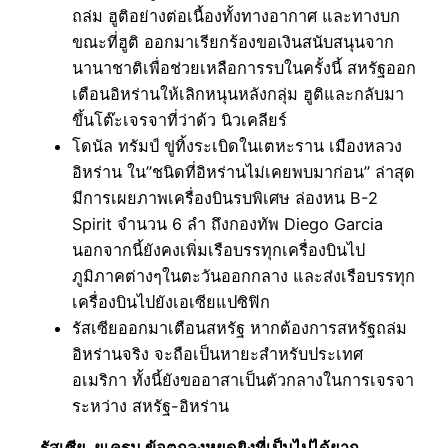
ถล่ม ฮูติอย่างต่อเนื้องทั้งทางอากาศ และทางบก
ขณะที่ฮูติ ออกมาเรียกร้องขอเงินสนับสนุนจาก
นานาชาติเพื่อช่วยเหลือการรบในครั้งนี้ สหรัฐออก
เตือนอิหร่านให้เลิกหนุนหลังกลุ่ม ฮูติและกลับมา
ขึ้นโต๊ะเจรจาที่ว่าด้ว นิวเคลียร์
โดนัล ทรัมป์ ขู่ทิ้งระเบิดในเตหะราน เมืองหลวง
อิหร่าน ใน”ชนิดที่อิหร่านไม่เคยพบมาก่อน” ล่าสุด
มีการเผยภาพเครื่องบินรบพิเศษ ล่องหน B-2
Spirit จำนวน 6 ลำ ถึงกองทัพ Diego Garcia
นอกจากนี้ยังคงเพิ่มเรือบรรทุกเครื่องบินไป
ภูมิภาคต่างๆในตะวันออกกลาง และส่งเรือบรรทุก
เครื่องบินไปยังเอเซียแปซิฟิก
รัสเซียออกมาเตือนสหรัฐ หากต้องการสหรัฐถล่ม
อิหร่านจริง จะถือเป็นหายะสำหรับประเทศ
อเมริกา ทั้งนี้ยังขออาสาเป็นตัวกลางในการเจรจา
ระหว่าง สหรัฐ-อิหร่าน