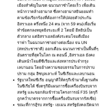
เมืองสำคัญในเขต ฉนวนกาซ๋าโดยเร็ว เพื่อเดิน
หน้ากวาดล้างฮามาส ซึ่งทางฮามาสยินยอมทำ
ตามข้อเรียกร้องที่ต้องการให้ปล่อยตัวประกัน
อิสราเอล ครึ่งหนึ่ง 24 คน (จาก 59 คน)เพื่อเริ่ม
ทำข้อตกลงหยุดยิงระยะที่ 2 โดยมี อีหยิปเป็น
ตัวกลาง แต่อิสราเอลยังคังระดมโจมตีเมือง
ราฟา ในฉนวนกาซ่าอย่างต่อเนื่อง จน UN
(สหประชาชาติ) ออกเตือน ฉนวนกาซ่าเป็นพื้นที่ๆ
อันตรายที่สุดในโลก ณ ตอนนี้ ,อิสราเอล ยังคง
เดินหน้าโจมตีซีเรียและส่งทหารประจำกรุง
เลบานอน โดยอ้างความชอบธรรมในการปราบ
ปราม กลุ่ม ฮิซบุลเลาะห์ ในซีเรียและเลบานอน
รัฐบาลใหม่ซีเรีย อนุญาติให้ตรุกีเข้ามาตั้งฐานทัพ
ในซีเรียได้ ซึ่งตรุกีมีแผนการซื้อเครื่องบินรบจาก
สหรัฐ และขอกลับเข้าร่วมโครงการณ์ F35 (ตรุกี
ถูกคว่ำบาตรจากการซื้อเครื่องบินรบจากรัสเซีย)
ขณะที่การสู้รบ สหรัฐ- เยเมน สหรัฐยังคงเปิดฉาก