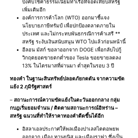
บังคับใช้ค่าธรรมเนียมท่าเรือที่จอดเทียบสหรัฐ
เพิ่มเติมอีก
องค์การการค้าโลก (WTO) ออกมาชี้แจง
นโยบายภาษีทรัมป์ เพื่อปกป้องตลาดภายใน
ประเทศ และไม่กระทบพันธกรณีการค้าเสรี **
สหรัฐ ระงับเงินสนับสนุน WTO ไปแล้วก่อนหน้านี้
อีลอน มัสก์ ขอลาออกจาก DOGE เพื่อกลับไปกู้
วิกฤตยอดขายตกต่ำของ Tesla ขอยขายลดลง
13% ในไตรมาสที่ผ่านมา ต่ำสุดในรอบ 3 ปี
ทองคำ ในฐานะสินทรัพย์ปลอดภัยกดดัน จากความขัด
แย้ง 2 ภุมิรัฐศาสตร์
–
สถานะการณ์ความขัดแย้งในตะวันออกกลาง กลุ่ม
กบฎเริ่มยอมจำนน / ติดตามสถานะการณ์อิหร่าน –
สหรัฐ ฉนวนที่ทำให้ราคาทองคำดีดขึ้นได้อีก
อิสลาเอลประกาศให้พลเมืองปาเลสไตตอพยพ
ออกจาก เมือง ทานยูนิส และเมืองราฟา ซึ่งเป็น