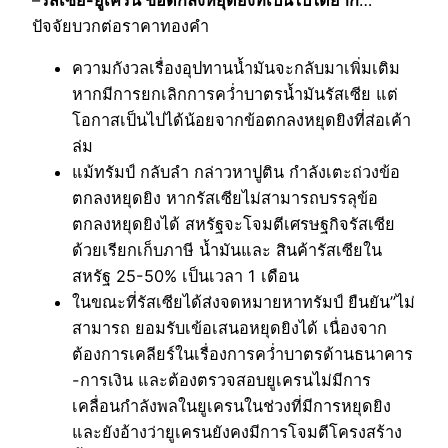
–
รัสเซีย-ยูเครน ข้อตกลงหยุดยิงที่เป็นไปได้ยาก
…
ปัจจัยบวกต่อราคาทองคำ
ความกังวลเรื่องอุปทานน้ำมันจะกลับมาเพิ่มเติม
หากมีการยกเลิกการคว่ำบาตรน้ำมันรัสเซีย แต่
โอกาสเป็นไปได้น้อยจากข้อตกลงหยุดยิงที่ส่อเค้า
ล่ม
แม้ทรัมป์ กลับลำ กล่าวหาปูติน กำลังเตะถ่วงข้อ
ตกลงหยุดยิง หากรัสเซียไม่สามารถบรรลุข้อ
ตกลงหยุดยิงได้ สหรัฐจะโจมตีเศรษฐกิจรัสเซีย
ด้วยเรียกเก็บภาษี น้ำมันและ สินค้ารัสเซียใน
สหรัฐ 25-50% เป็นเวลา 1 เดือน
ในขณะที่รัสเซียได้ส่งจดหมายหาทรัมป์ ยืนยัน”ไม่
สามารถ ยอมรับเข้อเสนอหยุดยิงได้ เนื่องจาก
ต้องการเคลียร์ในเรื่องการคว่ำบาตรด้านธนาคาร
-การเงิน และต้องตรวจสอบยูเครนไม่มีการ
เคลื่อนกำลังพลในยูเครนในช่วงที่มีการหยุดยิง
และยังอ้างว่ายูเครนยังคงมีการโจมตีโครงสร้าง