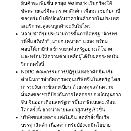
สินค้าจะเพิ่มขึ้น ล่าสุด Walmark เรียกร้องให้
ซัพพลายเอร์จีนลดราคาสินค้า เพื่อชดเชยกับภาษี
ของทรัมป์ เพื่อป้องกันราคาสินค้าภายในประเทศ
อเมริกาจะสูงจนลูกค้าจะรับไม่ไหว
หลายชาติรุมประนามการขึ้นภาษีสหรัฐ “จักรพร
รดิ์ที่แสร้งทำ” ,นายกแคนาดา แถลง พร้อม
ตอบโต้ภาษีนำเข้ารถยนต์สหรัฐอย่างเด็โขาด
และพร้อมให้ความช่วยเหลือผู้ได้รับผลกระทบใน
วิกฤตครั้งนี้
NDRC คณะกรรมการปฎิรูปแห่งชาติดจีน เริ่ม
ดำเนินการจำกัดการลงทุนบริษัทจีนในสหรัฐ โดย
การระงับการข้นทะเบียน ด้วยเหตุผลด้นความ
มั่นคงของชาติป้องกันการไหลออกของเงินทุนจาก
จีน จีนออกเตือนสหรัฐการขึ้นภาษีแบบสะเทือน
โลกครั้งนี้ อาจนำหายนะมาสู่สหรัฐเร็วขึ้น
บริษัทขนส่งหลายแห่งในจีน ลดคำสั่งซื้อเรือ
บรรทุกสินค้า เนื่องจากทรัมป์ยังจะมีนโยบาย