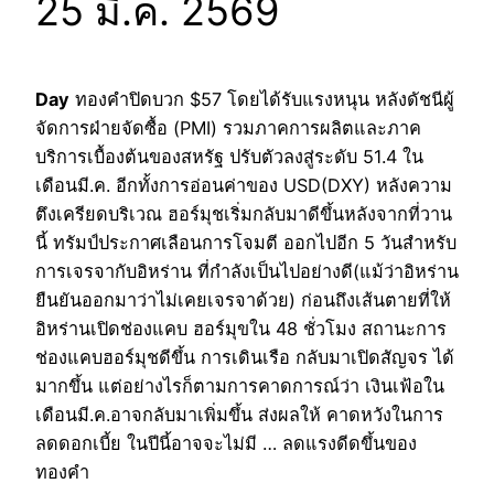
25 มี.ค. 2569
Day
ทองคำปิดบวก $57 โดยได้รับแรงหนุน หลังดัชนีผู้
จัดการฝ่ายจัดซื้อ (PMI) รวมภาคการผลิตและภาค
บริการเบื้องต้นของสหรัฐ ปรับตัวลงสู่ระดับ 51.4 ใน
เดือนมี.ค. อีกทั้งการอ่อนค่าของ USD(DXY) หลังความ
ตึงเครียดบริเวณ ฮอร์มุชเริ่มกลับมาดีขึ้นหลังจากที่วาน
นี้ ทรัมป์ประกาศเลือนการโจมตี ออกไปอีก 5 วันสำหรับ
การเจรจากับอิหร่าน ที่กำลังเป็นไปอย่างดี(แม้ว่าอิหร่าน
ยืนยันออกมาว่าไม่เคยเจรจาด้วย) ก่อนถึงเส้นตายที่ให้
อิหร่านเปิดช่องแคบ ฮอร์มุขใน 48 ชั่วโมง สถานะการ
ช่องแคบฮอร์มุชดีขึ้น การเดินเรือ กลับมาเปิดสัญจร ได้
มากขึ้น แต่อย่างไรก็ตามการคาดการณ์ว่า เงินเฟ้อใน
เดือนมี.ค.อาจกลับมาเพิ่มขึ้น ส่งผลให้ คาดหวังในการ
ลดดอกเบี้ย ในปีนี้อาจจะไม่มี … ลดแรงดีดขึ้นของ
ทองคำ