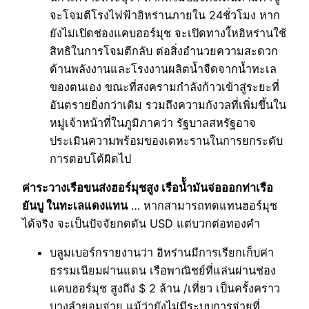
จะโจมตีโรงไฟฟ้าอิหร่านภายใน 24ชั่วโมง หาก
ยังไม่เปิดช่องแคบฮอร์มุช จะเปิดทางใ้หอิหร่านใช้
สิทธิในการโจมตีกลับ ต่อสิ่งอำนวยความสะดวก
ด้านพลังงานและโรงงานผลิตน้ำจืดจากน้ำทะเล
ของตนเอง ขณะที่สงครามกำลังก้าวเข้าสู่ระยะที่
อันตรายยิ่งกว่าเดิม รวมถึงความกังวลที่เพิ่มขึ้นใน
หมู่เจ้าหน้าที่ในภูมิภาคว่า รัฐบาลสหรัฐอาจ
ประเมินความพร้อมของเตหะรานในการยกระดับ
การตอบโต้ผิดไป
ค่าระวางเรือขนส่งฮอร์มุชสูง เรือน้้ำมันจ่อออกท่าเรือ
ยันบู ในทะเลแดงแทน
… หากสามารถทดแทนฮอร์มุช
ได้จริง จะเป็นปัจจัยกดดัน USD แต่บวกต่อทองคำ
บลูมเบอร์กรายงานว่า อิหร่านมีการเรียกเก็บค่า
ธรรมเนียมผ่านแดน เรือพาณิชย์ที่แล่นผ่านช่อง
แคบฮอร์มุช สูงถึง $ 2 ล้าน /เที่ยว เป็นครั้งคราว
บางลำยอมจ่าย แม้ว่ายังไม่มีระบบการจ่ายที่