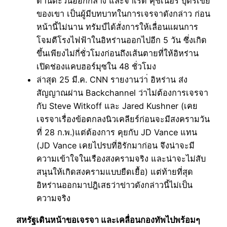
ด้านตะวันออกกลาง และจาเร็ด คุชเนอร์ บุตรเขย
ของเขา เป็นผู้มีบทบาทในการเจรจาดังกล่าว ก่อน
หน้านี้ไม่นาน ทรัมป์ได้สั่งการให้เลื่อนแผนการ
โจมตีโรงไฟฟ้าในอิหร่านออกไปอีก 5 วัน ซึ่งเกิด
ขึ้นเพียงไม่กี่ชั่วโมงก่อนถึงเส้นตายที่ให้อิหร่าน
เปิดช่องแคบฮอร์มุซใน 48 ชั่วโมง
ล่าสุด 25 มี.ค. CNN รายงานว่า่ อิหร่าน ส่ง
สัญญาณผ่าน Backchannel ว่าไม่ต้องการเจรจา
กับ Steve Witkoff และ Jared Kushner (เคย
เจรจาเรื่องข้อตกลงนิวเคลียร์ก่อนจะมีสงครามวัน
ที่ 28 ก.พ.)แต่ต้องการ คุยกับ JD Vance แทน
(JD Vance เคยไปรบที่อิรักมาก่อน จึงน่าจะมี
ความเข้าใจในเรืองสงครามจริง และน่าจะไม่สับ
สนุนให้เกิดสงครามแบบยืดเยื้อ) แต่ท้ายที่สุด
อิหร่านออกมาปฎิเสธว่าข่าวดังกล่าวนี้ไม่เป็น
ความจริง
สหรัฐเดินหน้าขอเจรจา และเคลื่อนกองทัพไปพร้อมๆ