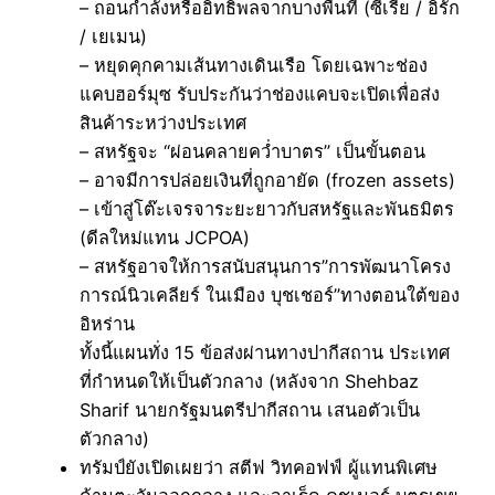
– ถอนกำลังหรืออิทธิพลจากบางพื้นที่ (ซีเรีย / อิรัก
/ เยเมน)
– หยุดคุกคามเส้นทางเดินเรือ โดยเฉพาะช่อง
แคบฮอร์มุซ รับประกันว่าช่องแคบจะเปิดเพื่อส่ง
สินค้าระหว่างประเทศ
– สหรัฐจะ “ผ่อนคลายคว่ำบาตร” เป็นขั้นตอน
– อาจมีการปล่อยเงินที่ถูกอายัด (frozen assets)
– เข้าสู่โต๊ะเจรจาระยะยาวกับสหรัฐและพันธมิตร
(ดีลใหม่แทน JCPOA)
– สหรัฐอาจให้การสนับสนุนการ”การพัฒนาโครง
การณ์นิวเคลียร์ ในเมือง บุชเชอร์”ทางตอนใต้ของ
อิหร่าน
ทั้งนี้แผนทั่ง 15 ข้อส่งผ่านทางปากีสถาน ประเทศ
ที่กำหนดให้เป็นตัวกลาง (หลังจาก Shehbaz
Sharif นายกรัฐมนตรีปากีสถาน เสนอตัวเป็น
ตัวกลาง)
ทรัมป์ยังเปิดเผยว่า สตีฟ วิทคอฟฟ์ ผู้แทนพิเศษ