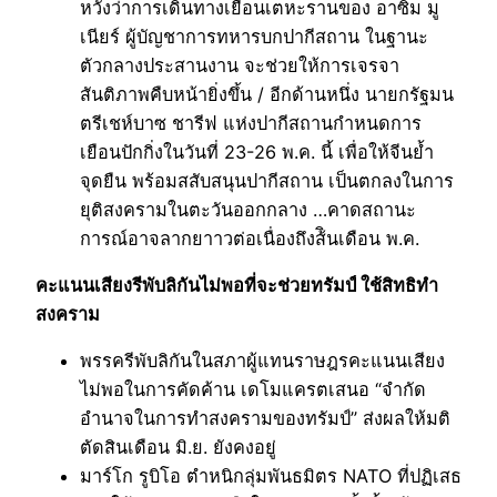
หวังว่าการเดินทางเยือนเตหะรานของ อาซิม มู
เนียร์ ผู้บัญชาการทหารบกปากีสถาน ในฐานะ
ตัวกลางประสานงาน จะช่วยให้การเจรจา
สันติภาพคืบหน้ายิ่งขึ้น / อีกด้านหนึ่ง นายกรัฐมน
ตรีเชห์บาซ ชารีฟ แห่งปากีสถานกำหนดการ
เยือนปักกิ่งในวันที่ 23-26 พ.ค. นี้ เพื่อให้จีนย้ำ
จุดยืน พร้อมสสับสนุนปากีสถาน เป็นตกลงในการ
ยุติสงครามในตะวันออกกลาง …คาดสถานะ
การณ์อาจลากยาาวต่อเนื่องถึงส้ินเดือน พ.ค.
คะแนนเสียงรีพับลิกันไม่พอที่จะช่วยทรัมป์ ใช้สิทธิทำ
สงคราม
พรรครีพับลิกันในสภาผู้แทนราษฎรคะแนนเสียง
ไม่พอในการคัดค้าน เดโมแครตเสนอ “จำกัด
อำนาจในการทำสงครามของทรัมป์” ส่งผลให้มติ
ตัดสินเดือน มิ.ย. ยังคงอยู่
มาร์โก รูบิโอ ตำหนิกลุ่มพันธมิตร NATO ที่ปฏิเสธ