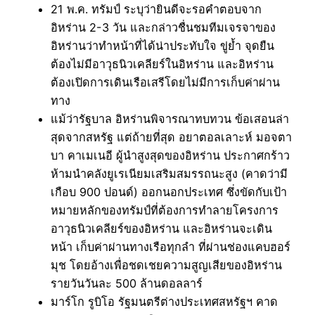
21 พ.ค. ทรัมป์ ระบุว่ายินดีจะรอคำตอบจาก
อิหร่าน 2-3 วัน และกล่าวชื่นชมทีมเจรจาของ
อิหร่านว่าทำหน้าที่ได้น่าประทับใจ ขู่ย้ำ จุดยืน
ต้องไม่มีอาวุธนิวเคลียร์ในอิหร่าน และอิหร่าน
ต้องเปิดการเดินเรือเสรีโดยไม่มีการเก็บค่าผ่าน
ทาง
แม้ว่ารัฐบาล อิหร่านพิจารณาทบทวน ข้อเสอนล่า
สุดจากสหรัฐ แต่ถ้ายที่สุด อยาตอลเลาะห์ มอจตา
บา คาเมเนอี ผู้นำสูงสุดของอิหร่าน ประกาศกร้าว
ห้ามนำคลังยูเรเนียมเสริมสมรรถนะสูง (คาดว่ามี
เกือบ 900 ปอนด์) ออกนอกประเทศ ซึ่งขัดกับเป้า
หมายหลักของทรัมป์ที่ต้องการทำลายโครงการ
อาวุธนิวเคลียร์ของอิหร่าน และอิหร่านจะเดิน
หน้า เก็บค่าผ่านทางเรือทุกลำ ที่ผ่านช่องแคบฮอร์
มุช โดยอ้างเพื่อชดเชยความสูญเสียของอิหร่าน
รายวันวันละ 500 ล้านดอลลาร์
มาร์โก รูบิโอ รัฐมนตรีต่างประเทศสหรัฐฯ คาด