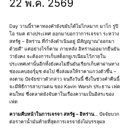
22 พ.ค. 2569
Day วานนี้ราคาทองคำยังขยับได้ไม่ไกลมาก มาโก รูปิ
โอ รมต ต่างประเทศ ออกมาบอกว่าการเจรจา ระหว่าง
สหรัฐ – อิหร่าน ที่กำลังดำเนินอยู่ มีสัญญาณ”ออกมา
ด้วยดี” แต่อย่างไรก็ตาม ภายหลัง อิหร่านออมากยืนยัน
ว่ายังคง จะต้องการเก็บสต็อกยูเรเนียมไว้ภายใน
ประเทศเท่านั้นอีกทั้งยังคงไม่ยืนยันเรียกเก็บค่าผ่านทาง
ช่องแคบฮอร์ุมุช ต่อไป ซึ่งส่งผลให้ราคาแกว่งตัวขึ้น –
ลงตาม ปัจจัยข่าวดัวกล่าว จนถึงวันนี้ ซึ่งในช่วงคำคืนนี้
จะมีพิธีการสาบานตน ของ Kavin Warsh ประธาน เฟด
คนใหม่ ซึ่งตลาดยังจับตาในเรื่องความเป็นอิสระของ
เฟด
ความคืบหน้าในการเจรจา สหรัฐ – อิหร่าน
… ปัจจัยบวก
ต่อราคาน้ำมันท้ายที่สุดการเจรจายังไม่บรรลุผล