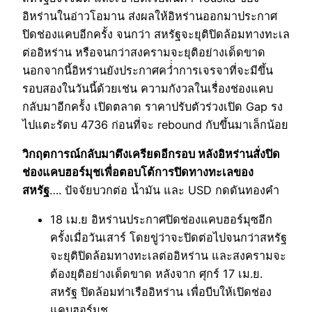
อิหร่านในอ่าวโอมาน ส่งผลให้อิหร่านออกมาประกาศ
ปิดช่องแคบอีกครั้ง จนกว่า สหรัฐจะยุติปิดล้อมทางทะเล
ต่ออิหร่าน หรือจนกว่าสงครามจะยุติอย่างเด็ดขาด
นอกจากนี้อิหร่านยังประกาศคว่่ำการเจรจาที่จะมีขึ้น
รอบสองในวันนี้ด้วยเช่น ความกังวลในเรื่องช่องแคบ
กลับมาอีกคร้้ง เปิดตลาด ราคาปรับตัวร่วงเปิด Gap รง
ไปแตะรัดบ 4736 ก่อนที่จะ rebound กับขึ้นมาเล็กน้อย
วิกฤตการณ์กลับมาตึงเครียดอีกรอบ หลังอิหร่านสั่งปิด
ช่องแคบฮอร์มุชเพื่อตอบโต้การปิดทางทะเลของ
สหรัฐ
…. ปัจจัยบวกต่อ น้ำมัน และ USD กดดันทองคำ
18 เม.ย อิหร่านประกาศปิดช่องแคบฮอร์มุซอีก
ครั้งเมื่อวันเสาร์ โดยขู่ว่าจะปิดต่อไปจนกว่าสหรัฐ
จะยุติปิดล้อมทางทะเลต่ออิหร่าน และสงครามจะ
ต้องยุติอย่างเด็ดขาด หลังจาก ศุกร์ 17 เม.ย.
สหรัฐ ปิดล้อมท่าเรืออิหร่าน เพื่อบีบให้เปิดช่อง
แคบฮอร์มุช