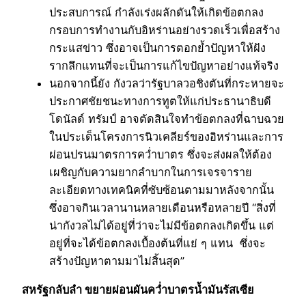
ประสบการณ์ กำลังเร่งผลักดันให้เกิดข้อตกลง
กรอบการทำงานกับอิหร่านอย่างรวดเร็วเพื่อสร้าง
กระแสข่าว ซึ่งอาจเป็นการตอกย้ำปัญหาให้ฝัง
รากลึกแทนที่จะเป็นการแก้ไขปัญหาอย่างแท้จริง
นอกจากนี้ยัง กังวลว่ารัฐบาลวอชิงตันที่กระหายจะ
ประกาศชัยชนะทางการทูตให้แก่ประธานาธิบดี
โดนัลด์ ทรัมป์ อาจตัดสินใจทำข้อตกลงที่ฉาบฉวย
ในประเด็นโครงการนิวเคลียร์ของอิหร่านและการ
ผ่อนปรนมาตรการคว่ำบาตร ซึ่งจะส่งผลให้ต้อง
เผชิญกับความยากลำบากในการเจรจาราย
ละเอียดทางเทคนิคที่ซับซ้อนตามมาหลังจากนั้น
ซึ่งอาจกินเวลานานหลายเดือนหรือหลายปี “สิ่งที่
น่ากังวลไม่ได้อยู่ที่ว่าจะไม่มีข้อตกลงเกิดขึ้น แต่
อยู่ที่จะได้ข้อตกลงเบื้องต้นที่แย่ ๆ แทน ซึ่งจะ
สร้างปัญหาตามมาไม่สิ้นสุด”
สหรัฐกลับลำ ขยายผ่อนผันคว่ำบาตรน้ำมันรัสเซีย