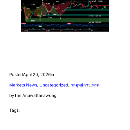
Posted
April 20, 2026
in
Markets News
, 
Uncategorized
, 
กลยุทธ์การเทรด
by
Trin Anuwattanawong
Tags: