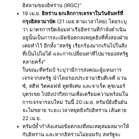
อิสลามของอิหร่าน (IRGC)”
19 เม.ย.
อิหร่าน ยกเลิกการเจรจาในวันจันทร์ที่
กรุงอิสลามาบัด
(21 เมย ตามเวลาไทย) โดยระบุ
ว่า มาตรการปิดล้อมท่าเรืออิหร่านที่กำลังดำเนิน
อยู่นั้นเป็นการละเมิดข้อตกลงหยุดยิงที่ทั้งสองฝ่าย
เคยทำไว้ อีกทั้ง “สหรัฐ เรียกร้องมากเกินไปในสิ่ง
ที่เป็นไปไม่ได้ และการเปลี่ยนท่าทีไปมาของสหรัฐ
หลายครั้ง”
ในขณะที่ทรัมป์ ระบุว่ามีการส่งคณะผู้แทนการ
เจรจากสหรัฐ นำโดยรองประธานาธิบดีเจดี แวน
ซ์, สตีฟ วิตคอฟฟ์ ทูตพิเศษ และจาเร็ด คุชเนอร์
บุตรเขย ไปยังปากีสถานเพื่อเตรียมความพร้อมใน
การเจรจารอบใหม่ วันนี้ 20 เม.ย. ทรัมป์ยังยืนยัน
จะไม่ขยาย ระยะเวลาหยุดยิงกับอิหร่าน เส้นตาย
22 เม.ย.
ทรัมป์ย้ำกำลังเสนอข้อตกลงที่สมเหตุสมผลมากให้
กับอิหร่าน และหากอิหร่านไม่ยอมรับ สหรัฐจะ