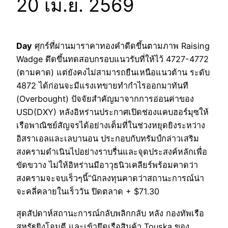
20 เม.ย. 2569
Day
ศุกร์ที่ผ่านมาราคาทองคำดีดขึ้นตามภาพ Raising
Wadge ดึดขึ้นทดสอบกรอบแนวรับที่ให้ไว้ 4727-4772
(ตามคาด) แต่ยังคงไม่สามารถยืนเหนือแนวต้าน ระดับ
4872 ได้ก่อนจะมีแรงเทขายทำกำไรออกมาทันที
(Overbought) ปัจจัยสำคัญมาจากการอ่อนค่าของ
USD(DXY) หลังอิหร่านประกาศเปิดช่องแคบฮอร์มุซให้
เรือพาณิชย์สัญจรได้อย่างเต็มที่ในช่วงหยุดยิงระหว่าง
อิสราเอลและเลบานอน ประกอบกับทรัมป์กล่าวเสริม
สงครามดำเนินไปอย่างราบรื่นและจุดประสงค์หลักเพื่อ
ขัดขวาง ไม่ให้อิหร่านมีอาวุธนิวเคลียร์พร้อมคาดว่า
สงครามจะจบเร็วๆนี้”นักลงทุนคาดว่าสถานะการณ์น่า
จะคลี่คลายในเร็ววัน ปิดตลาด + $71.30
สุดสัปดาห์สถานะการณ์กลับพลิกกลับ หลัง กองทัพเรือ
สหรัฐยิงโจมตี และเข้ายึดเรือสินค้า Touska ของ