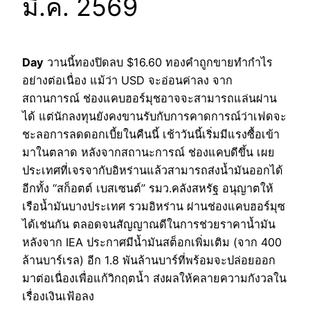
มี.ค. 2569
Day
วานนี้ทองปิดลบ $16.60 ทองคำถูกขายทำกำไร
อย่างต่อเนื่อง แม้ว่า USD จะอ่อนค่าลง จาก
สถานการณ์ ช่องแคบฮอร์มุชอาจจะสามารถแล่นผ่าน
ได้ แต่นักลงทุนยังคงขานรับกับการคาดการณ์ว่าเฟดจะ
ชะลอการลดดอกเบี้ยในคืนนี้ เช้าวันนี้เริ่มมีแรงซื้อเข้า
มาในตลาด หลังจากสถานะการณ์ ช่องแคบดีขึ้น เผย
ประเทศที่เจรจากับอิหร่านแล้วสามารถส่งน้ำมันออกได้
อีกทั้ง “สก็อตต์ เบสเซนต์” รมว.คลังสหรัฐ อนุญาตให้
เรือน้ำมันบางประเทศ รวมอิหร่าน ผ่านช่องแคบฮอร์มุซ
ได้เช่นกัน ตลอดจนสัญญาณดีในการช่วยราคาน้ำมัน
หลังจาก IEA ประกาศมีน้ำมันสต็อกเพิ่มเติม (จาก 400
ล้านบาร์เรล) อีก 1.8 พันล้านบาร์ที่พร้อมจะปล่อยออก
มาต่อเนื่องเพื่อแก้วิกฤตน้ำ ส่งผลให้คลายความกังวลใน
เรื่องเงินเฟ้อลง