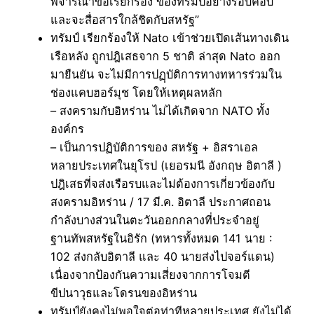
พิจารณาข้อเรียกร้อง ของทรัมป์อย่างรอบคอบ
และจะสื่อสารใกล้ชิดกับสหรัฐ”
ทรัมป์ เรียกร้องให้ Nato เข้าช่วยเปิดเส้นทางเดิน
เรือหลัง ถูกปฎิเสธจาก 5 ชาติ ล่าสุด Nato ออก
มายืนยัน จะไม่มีการปฏฺบัติการทางทหารร่วมใน
ช่องแคบฮอร์มุช โดยให้เหตุผลหลัก
– สงครามกับอิหร่าน ไม่ได้เกิดจาก NATO ทั้ง
องค์กร
– เป็นการปฏิบัติการของ สหรัฐ + อิสราเอล
หลายประเทศในยุโรป (เยอรมนี อังกฤษ อิตาลี )
ปฎิเสธที่จส่งเรือรบและไม่ต้องการเกี่ยวข้องกับ
สงครามอิหร่าน / 17 มี.ค. อิตาลี ประกาศถอน
กำลังบางส่วนในตะวันออกกลางที่ประจำอยู่
ฐานทัพสหรัฐในอิรัก (ทหารทั้งหมด 141 นาย :
102 ส่งกลับอิตาลี และ 40 นายส่งไปจอร์แดน)
เนื่องจากป้องกันความเสี่ยงจากการโจมตี
ขีปนาวุธและโดรนของอิหร่าน
ทรัมป์ยังคงไม่พอใจต่อท่าทีหลายประเทศ ยังไม่ได้