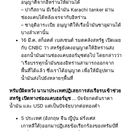
อนุญาติจากอิหร่่านให้ผ่านได้
– ปากีสถาน มีเรือน้ำมัน Karachi tanker ผ่าน
ช่องแคบได้หลังเจรจากับอิหร่าน
– ซาอุดิอาระเบีย อนุญาติให้เรือน้ำมันซาอุผ่านได้
บางลำเท่านั้น
16 มี.ค. สก็อตต์ เบสเซนต์ รมตคลังสหรัฐ เปิดเผย
กับ CNBC ว่า สหรัฐยังคงอนุญาตให้อิหร่านส่ง
ออกน้ำมันผ่านช่องแคบฮอร์มุซต่อไป โดยกล่าวว่า
“เรือบรรทุกน้ำมันของอิหร่านสามารถออกจาก
พื้นที่ได้แล้ว ซึ่งเราได้อนุญาต เพื่อให้มีอุปทาน
น้ำมันส่งไปยังหลายๆพื้นที่
ทรัมป์ผิดหวัง นานาประเทศปฎิเสธการส่งเรือรบเข้าช่วย
สหรัฐ เปิดทางช่องแคบฮอร์มุช
… ปัจจัยกดดันราคา
น้ำมัน และ USD แต่เป็นปัจจัยบวกต่อทองคำ
5 ประเทศ (อังกฤษ จีน ญีุ่ปุ่น ฝรั่งเศส
เกาหลีใต้)ออกมาปฎิเสธข้อเรียกร้องของทรัมป์ที่