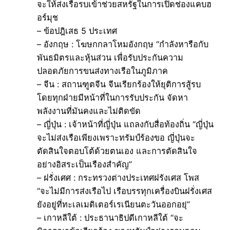
จะให้ส่งเรือรบเข้าช่วยสหรัฐในการเปิดช่องแคบฮ
อร์มุช
– ข้อปฎิเสธ 5 ประเทศ
– อังกฤษ : โฆษกกลาโหมอังกฤษ “กำลังหารือกับ
พันธมิตรและหุ้นส่วน เพื่อรับประกันความ
ปลอดภัยการขนส่งทางเรือในภูมิภาค
– จีน : สถานฑูตจีน จีนเรียกร้องให้ยุติการสู้รบ
โดยทุกฝ่ายมีหน้าที่ในการรับประกัน จัดหา
พลังงานที่มันคงและไม่ติดขัด
– ญี่ปุ่น : เจ้าหน้าที่ญี่ปุ่น แถลงกับสื่อท้องถิ่น “ญี่ปุ่น
จะไม่ส่งเรือเพียงเพราะทรัมป์ร้องขอ ญี่ปุ่นจะ
ตัดสินใจตอบโต้ด้วยตนเอง และการตัดสินใจ
อย่างอิสระเป็นเรืองสำคัญ”
– ฝรั่งเศศ : กระทรวงต่างประเทศฝรังเศส โพส
“จะไม่มีการส่งเรือไป เรือบรรทุกเครื่องบินฝรั่งเศส
ยังอยู่ที่ทะเลเมดิเตอร์เรเนียนตะวันออกอยุ่”
– เกาหลีใต้ : ประธานาธิปดีเกาหลีใต้ “จะ