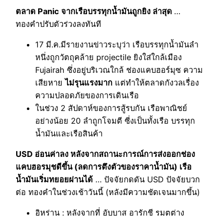
ตลาด Panic จากเรือบรรทุกน้ำมันถูกยิง ล่าสุด
…
ทองคำปรับตัวร่วงลงทันที
17 มี.ค.มีรายงานข่าวระบุว่า เรือบรรทุกน้ำมันลำ
หนึ่งถูกวัตถุคล้าย projectile ยิงใส่ใกล้เมือง
Fujairah ซึ่งอยู่บริเวณใกล้ ช่องแคบฮอร์มุซ ความ
เสียหาย
ไม่รุนแรงมาก
แต่ทำให้ตลาดกังวลเรื่อง
ความปลอดภัยของการเดินเรือ
ในช่วง 2 สัปดาห์ของการสู้รบกัน เรือพาณิชย์
อย่างน้อย 20 ลำถูกโจมตี ซี่งเป็นทั้งเรือ บรรทุก
น้ำมันและเรือสินค้า
USD อ่อนค่าลง หลังจากสถานะการณ์การส่งออกช่อง
แคบฮอรมุชดีขึ้น (ลดการตึงตัวของราคาน้ำมัน) เรือ
น้ำมันเริ่มทยอยผ่านได้
… ปัจจัยกดดัน USD ปัจจัยบวก
ต่อ ทองคำในช่วงเช้าวันนี้ (หลังมีความชัดเจนมากขึ้น)
อิหร่าน : หลังจากที่ อับบาส อารักชี รมตต่าง