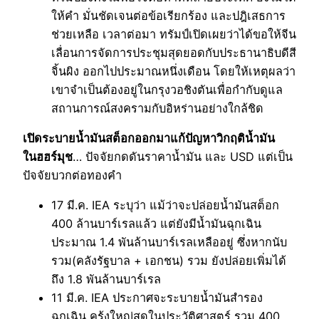
ให้คำ มั่นชัดเจนต่อข้อเรียกร้อง และปฎิเสธการ
ช่วยเหลือ เวลาต่อมา ทรัมป์เปิดเผยว่าได้ขอให้จีน
เลื่อนการจัดการประชุมสุดยอดกับประธานาธิบดีสี
จิ้นผิง ออกไปประมาณหนึ่งเดือน โดยให้เหตุผลว่า
เขาจำเป็นต้องอยู่ในกรุงวอชิงตันเพื่อกำกับดูแล
สถานการณ์สงครามกับอิหร่านอย่างใกล้ชิด
เปิดระบายน้ำมันสต็อกออกมาแก้ปัญหาวิกฤติน้ำมัน
ในฮฮร์มุช
… ปัจจัยกดดันราคาน้ำมัน และ USD แต่เป็น
ปัจจัยบวกต่อทองคำ
17 มี.ค. IEA ระบุว่า แม้ว่าจะปล่อยน้ำมันสต็อก
400 ล้านบาร์เรลแล้ว แต่ยังมีน้ำมันฉุกเฉิน
ประมาณ 1.4 พันล้านบาร์เรลเหลืออยู่ ซึ่งหากนับ
รวม(คลังรัฐบาล + เอกชน) รวม ยังปล่อยเพิ่มได้
ถึง 1.8 พันล้านบาร์เรล
11 มี.ค. IEA ประกาศจะระบายน้ำมันสำรอง
ฉุกเฉิน คร้งใหญ่สุดในประวัติศาสตร์ รวม 400