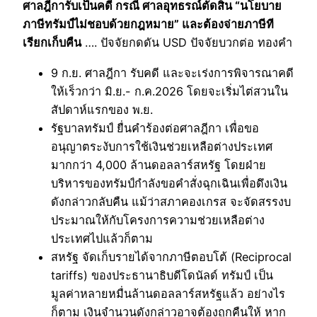
ศาลฎีการับเป็นคดี กรณี ศาลอุทธรณ์ตัดสิน “นโยบาย
ภาษีทรัมป์ไม่ชอบด้วยกฎหมาย” และต้องจ่ายภาษีที
เรียกเก็บคืน
…. ปัจจัยกดดัน USD ปัจจัยบวกต่อ ทองคำ
9 ก.ย. ศาลฎีกา รับคดี และจะเร่งการพิจารณาคดี
ให้เร็วกว่า มิ.ย.- ก.ค.2026 โดยจะเริ่มไต่สวนใน
สัปดาห์แรกของ พ.ย.
รัฐบาลทรัมป์ ยื่นคำร้องต่อศาลฎีกา เพื่อขอ
อนุญาตระงับการใช้เงินช่วยเหลือต่างประเทศ
มากกว่า 4,000 ล้านดอลลาร์สหรัฐ โดยฝ่าย
บริหารของทรัมป์กำลังขอคำสั่งฉุกเฉินเพื่อดึงเงิน
ดังกล่าวกลับคืน แม้ว่าสภาคองเกรส จะจัดสรรงบ
ประมาณให้กับโครงการความช่วยเหลือต่าง
ประเทศไปแล้วก็ตาม
สหรัฐ จัดเก็บรายได้จากภาษีตอบโต้ (Reciprocal
tariffs) ของประธานาธิบดีโดนัลด์ ทรัมป์ เป็น
มูลค่าหลายหมื่นล้านดอลลาร์สหรัฐแล้ว อย่างไร
ก็ตาม เงินจำนวนดังกล่าวอาจต้องถูกคืนให้ หาก