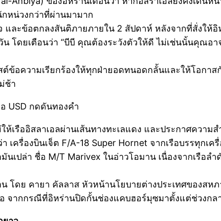
l-Anbiya) ของอิหร่านเตือนว่า หากอิสราเอลยังคงเดินหน
กหน่วงกว่าที่ผ่านมามาก
 และข้อตกลงสันติภายภายใน 2 สัปดาห์ หลังจากที่สั่งให้อิ
น โดยเตือนว่า “บีบี คุณต้องระวังตัวให้ดี ไม่เช่นนั้นคุณอ
ต์ข้อความเรียกร้องให้ทุกฝ่ายอดทนอดกลั้นและให้โอกาส
่ช้า
่อ USD กดดันทองคำ
่ให้เรืออิสลาเอลผ่านเส้นทางทะเลแดง และประกาศความสำ
ื่องบินเจ็ต F/A-18 Super Hornet จากเรือบรรทุกเครื่อง
น้ำมันเปล่า ชื่อ M/T Marivex ในอ่าวโอมาน เนื่องจากเรือ
าน โดย คายา คัลลาส หัวหน้านโยบายต่างประเทศของสหภาพย
ากกรณีที่อิหร่านปิดกั้นช่องแคบฮอร์มุซมาตั้งแต่ช่วงกลาง
ากยาว