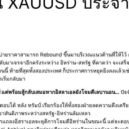
 XAUUSD ประจำวัน
่ายราคาสามารถ Rebound ขึ้นมาบริเวณแนวต้านที่ให้ไว้ ก่
จรจาอีกครังระหว่าง อิหร่าน-สหรัฐ ที่คาดว่า จะเสร็จสิ
วานนี้ ท้ายที่สุดทั้งสองประเทศ ก็ประกาศการหยุดยิงลงแล้วเ
ำเริ่มกลับมา
ป์ แต่พร้อมสู้กลับเสมอหากอิสลาเอลยังโจมตีเลบานอน…
ปัจ
อบโต้ หลัง ทรัมป์ เรียกร้องให้ทั้งสองฝ่ายลดความตึงเค
จาสันติภาพระหว่างสหรัฐ-อิหร่านล้มเหลว
กแถลงอิสราเอลจะยุติการโจมตีอิหร่านในขณะนี้ แต่จะตอบ