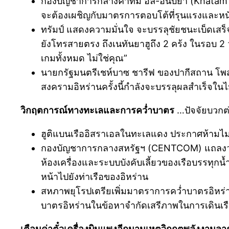
กองบัญชาการกลางคาทัม อัล-อันบิยา (Khatam a
จะต้องเผชิญกับมาตรการตอบโต้ที่รุนแรงและหนั
ทรัมป์ แสดงความมั่นใจ จะบรรลุชัยชนะเบ็ดเสร็จ
ยังโทรสายตรง ถึงเนทันยาฮูถึง 2 คร้ง ในรอบ 2 วั
เกมทั้งหมด ไม่ใช่คุณ”
นายกรัฐมนตรีเชห์บาซ ชารีฟ ของปากีสถาน โพส
สงครามอิหร่านครั้งนี้กำลังจะบรรลุผลสำเร็จในไม
วิกฤตการณ์ทางทะเลและการคว่ำบาตร
…ปัจจัยบวกต
ฮูติแบนเรืออิสราเอลในทะเลแดง ประกาศห้ามไม
กองบัญชาการกลางสหรัฐฯ (CENTCOM) แถลงว่า เคร
ห้องเครื่องและระบบบังคับเลี้ยวของเรือบรรทุก
หน้าไปยังท่าเรือของอิหร่าน
สหภาพยุโรปเตรียเพิ่มมาตราการคว่ำบาตรอิหร่
บาตรอิหร่านในข้อหาจำกัดเสรีภาพในการเดินเรือ จ
เตือนค่าตั๋วเครื่องบินแพงอีกนานเหตุวิกฤตพลังงานล