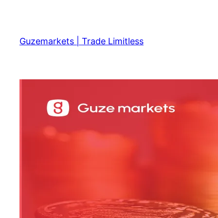
Skip
to
content
Guzemarkets | Trade Limitless