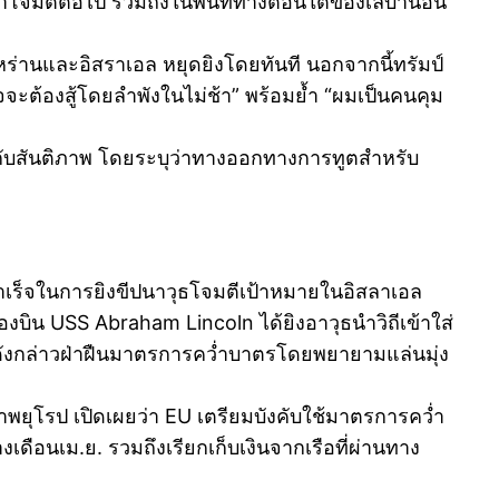
้าโจมตีต่อไป รวมถึงในพื้นที่ทางตอนใต้ของเลบานอน
หร่านและอิสราเอล หยุดยิงโดยทันที นอกจากนี้ทรัมป์
าจจะต้องสู้โดยลำพังในไม่ช้า” พร้อมย้ำ “ผมเป็นคนคุม
กับสันติภาพ โดยระบุว่าทางออกทางการทูตสำหรับ
เร็จในการยิงขีปนาวุธโจมตีเป้าหมายในอิสลาเอล
บิน USS Abraham Lincoln ได้ยิงอาวุธนำวิถีเข้าใส่
ลำดังกล่าวฝ่าฝืนมาตรการคว่ำบาตรโดยพยายามแล่นมุ่ง
ุโรป เปิดเผยว่า EU เตรียมบังคับใช้มาตรการคว่ำ
เดือนเม.ย. รวมถึงเรียกเก็บเงินจากเรือที่ผ่านทาง