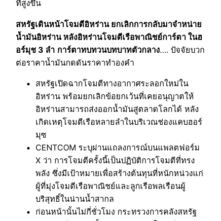
ที่สูงขึ้น
สหรัฐเดินหน้าโจมตีอิหร่าน ยกเลิกการกลับมาจำหน่าย
น้ำมันอิหร่าน หลังอิหร่านโจมตีเรือพาณิชย์การ์ตา ในฮ
อร์มุช 3 ลำ
การ์ตาทบทวนบทบาทตัวกลาง
…. ปัจจัยบวก
ต่อราคาน้ำมันกดดันราคาทำองคำ
สหรัฐเปิดฉากโจมตีทางอากาศระลอกใหม่ใน
อิหร่าน พร้อมยกเลิกข้อยกเว้นที่เคยอนุญาตให้
อิหร่านสามารถส่งออกน้ำมันสู่ตลาดโลกได้ หลัง
เกิดเหตุโจมตีเรือหลายลำในบริเวณช่องแคบฮอร์
มุซ
CENTCOM ระบุผ่านแถลงการณ์บนแพลตฟอร์ม
X ว่า การโจมตีครั้งนี้เป็นปฏิบัติการโจมตีที่ทรง
พลัง ซึ่งมีเป้าหมายเพื่อสร้างต้นทุนที่หนักหน่วงแก่
ผู้ที่มุ่งโจมตีเรือพาณิชย์และลูกเรือพลเรือนผู้
บริสุทธิ์ในน่านน้ำสากล
ก่อนหน้านั้นไม่กี่ชั่วโมง กระทรวงการคลังสหรัฐ