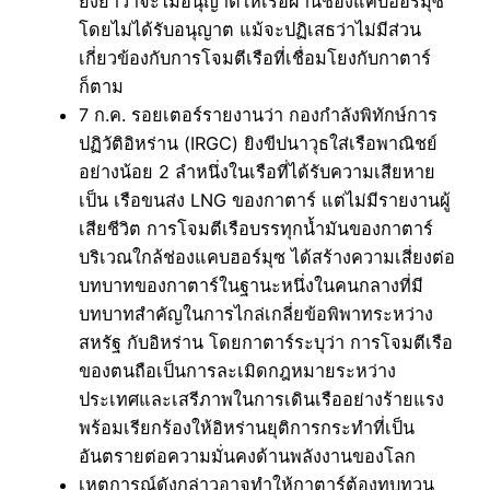
ยังย้ำว่าจะไม่อนุญาตให้เรือผ่านช่องแคบฮอร์มุซ
โดยไม่ได้รับอนุญาต แม้จะปฏิเสธว่าไม่มีส่วน
เกี่ยวข้องกับการโจมตีเรือที่เชื่อมโยงกับกาตาร์
ก็ตาม
7 ก.ค. รอยเตอร์รายงานว่า กองกำลังพิทักษ์การ
ปฏิวัติอิหร่าน (IRGC) ยิงขีปนาวุธใส่เรือพาณิชย์
อย่างน้อย 2 ลำหนึ่งในเรือที่ได้รับความเสียหาย
เป็น เรือขนส่ง LNG ของกาตาร์ แต่ไม่มีรายงานผู้
เสียชีวิต การโจมตีเรือบรรทุกน้ำมันของกาตาร์
บริเวณใกล้ช่องแคบฮอร์มุซ ได้สร้างความเสี่ยงต่อ
บทบาทของกาตาร์ในฐานะหนึ่งในคนกลางที่มี
บทบาทสำคัญในการไกล่เกลี่ยข้อพิพาทระหว่าง
สหรัฐ กับอิหร่าน โดยกาตาร์ระบุว่า การโจมตีเรือ
ของตนถือเป็นการละเมิดกฎหมายระหว่าง
ประเทศและเสรีภาพในการเดินเรืออย่างร้ายแรง
พร้อมเรียกร้องให้อิหร่านยุติการกระทำที่เป็น
อันตรายต่อความมั่นคงด้านพลังงานของโลก
เหตุการณ์ดังกล่าวอาจทำให้กาตาร์ต้องทบทวน