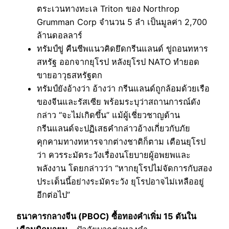
ตระเวนทางทะเล Triton ของ Northrop
Grumman Corp จำนวน 5 ลำ เป็นมูลค่า 2,700
ล้านดอลลาร์
ทรัมป์ขู่ คืนชีพแนวคิดยึดกรีนแลนด์ ขู่ถอนทหาร
สหรัฐ ออกจากยุโรป หลังยุโรป NATO ทำยอด
ขายอาวุธสหรัฐตก
ทรัมป์ยังอ้างว่า อ้างว่า กรีนแลนด์ถูกล้อมด้วยเรือ
ของจีนและรัสเซีย พร้อมระบุว่าสถานการณ์ดัง
กล่าว “จะไม่เกิดขึ้น” แม้ผู้เชี่ยวชาญด้าน
กรีนแลนด์จะปฏิเสธคำกล่าวอ้างเกี่ยวกับภัย
คุกคามทางทหารจากต่างชาติก็ตาม เตือนยุโรป
ว่า ควรระมัดระวังเรื่องนโยบายผู้อพยพและ
พลังงาน โดยกล่าวว่า “หากยุโรปไม่จัดการกับสอง
ประเด็นนี้อย่างระมัดระวัง ยุโรปอาจไม่เหลืออยู่
อีกต่อไป”
ธนาคารกลางจีน (PBOC) ซื้อทองคำเพิ่ม 15 ตันใน