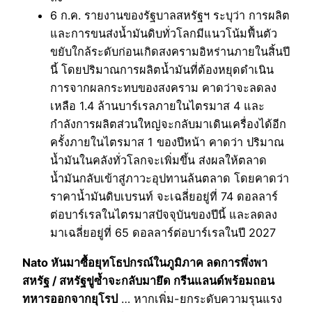
6 ก.ค. รายงานของรัฐบาลสหรัฐฯ ระบุว่า การผลิต
และการขนส่งน้ำมันดิบทั่วโลกมีแนวโน้มฟื้นตัว
ขยับใกล้ระดับก่อนเกิดสงครามอิหร่านภายในสิ้นปี
นี้ โดยปริมาณการผลิตน้ำมันที่ต้องหยุดดำเนิน
การจากผลกระทบของสงคราม คาดว่าจะลดลง
เหลือ 1.4 ล้านบาร์เรลภายในไตรมาส 4 และ
กำลังการผลิตส่วนใหญ่จะกลับมาเดินเครื่องได้อีก
ครั้งภายในไตรมาส 1 ของปีหน้า คาดว่า ปริมาณ
น้ำมันในคลังทั่วโลกจะเพิ่มขึ้น ส่งผลให้ตลาด
น้ำมันกลับเข้าสู่ภาวะอุปทานล้นตลาด โดยคาดว่า
ราคาน้ำมันดิบเบรนท์ จะเฉลี่ยอยู่ที่ 74 ดอลลาร์
ต่อบาร์เรลในไตรมาสปัจจุบันของปีนี้ และลดลง
มาเฉลี่ยอยู่ที่ 65 ดอลลาร์ต่อบาร์เรลในปี 2027
Nato หันมาซื้อยุทโธปกรณ์ในภูมิภาค ลดการพึ่งพา
สหรัฐ / สหรัฐขู่ซ้ำจะกลับมายึด กรีนแลนด์พร้อมถอน
ทหารออกจากยุโรป
… หากเพิ่ม-ยกระดับความรุนแรง