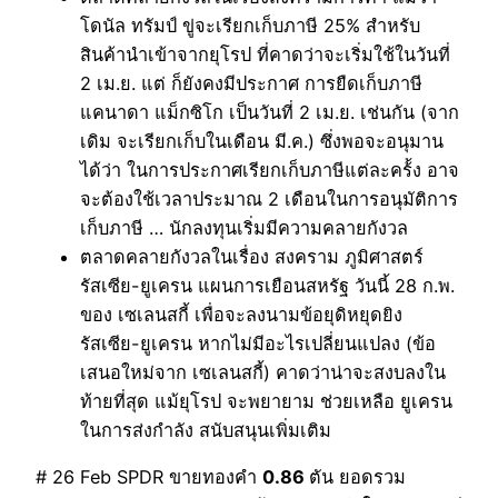
โดนัล ทรัมป์ ขู่จะเรียกเก็บภาษี 25% สำหรับ
สินค้านำเข้าจากยุโรป ที่คาดว่าจะเริ่มใช้ในวันที่
2 เม.ย. แต่ ก็ยังคงมีประกาศ การยืดเก็บภาษี
แคนาดา แม็กซิโก เป็นวันที่ 2 เม.ย. เช่นกัน (จาก
เดิม จะเรียกเก็บในเดือน มี.ค.) ซึ่งพอจะอนุมาน
ได้ว่า ในการประกาศเรียกเก็บภาษีแต่ละคร้้ง อาจ
จะต้องใช้เวลาประมาณ 2 เดือนในการอนุมัติการ
เก็บภาษี … นักลงทุนเริ่มมีความคลายกังวล
ตลาดคลายกังวลในเรื่อง สงคราม ภูมิศาสตร์
รัสเซีย-ยูเครน แผนการเยือนสหรัฐ วันนี้ 28 ก.พ.
ของ เซเลนสกี้ เพื่อจะลงนามข้อยุดิหยุดยิง
รัสเซีย-ยูเครน หากไม่มีอะไรเปลี่ยนแปลง (ข้อ
เสนอใหม่จาก เซเลนสกี้) คาดว่าน่าจะสงบลงใน
ท้ายที่สุด แม้ยุโรป จะพยายาม ช่วยเหลือ ยูเครน
ในการส่งกำลัง สนับสนุนเพิ่มเติม
# 26 Feb SPDR ขายทองคำ
0.86
ตัน ยอดรวม