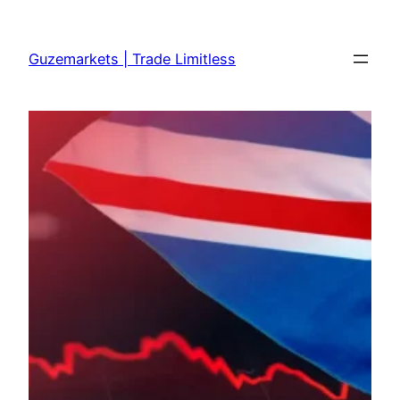
Skip
to
Guzemarkets | Trade Limitless
content