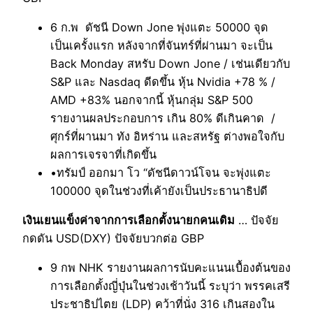
6 ก.พ ดัชนี Down Jone พุ่งแตะ 50000 จุด
เป็นเครั้งแรก หลังจากที่จันทร์ที่ผ่านมา จะเป็น
Back Monday สหรับ Down Jone / เช่นเดียวกับ
S&P และ Nasdaq ดีดขึ้น หุ้น Nvidia +78 % /
AMD +83% นอกจากนี้ หุ้นกลุ่ม S&P 500
รายงานผลประกอบการ เกิน 80% ดีเกินคาด /
ศุกร์ที่ผานมา ทัง อิหร่าน และสหรัฐ ต่างพอใจกับ
ผลการเจรจาที่เกิดขึ้น
•ทรัมป์ ออกมา โว “ดัชนีดาวน์โจน จะพุ่งแตะ
100000 จุดในช่วงที่เค้ายังเป็นประธานาธิปดี
เงินเยนแข็งค่าจากการเลือกตั้งนายกคนเดิม
… ปัจจัย
กดดัน USD(DXY) ปัจจัยบวกต่อ GBP
9 กพ NHK รายงานผลการนับคะแนนเบื้องต้นของ
การเลือกตั้งญี่ปุ่นในช่วงเช้าวันนี้ ระบุว่า พรรคเสรี
ประชาธิปไตย (LDP) คว้าที่นั่ง 316 เกินสองใน