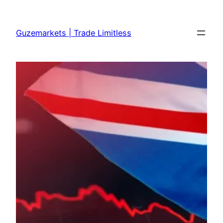
Skip
to
Guzemarkets | Trade Limitless
content