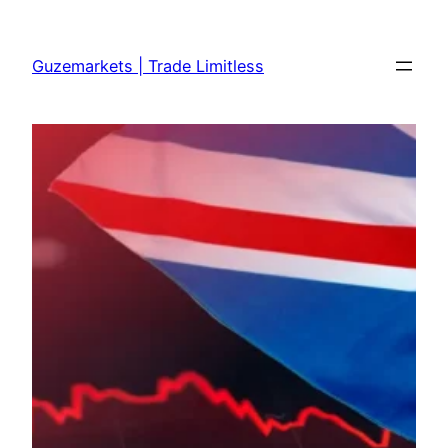
Skip
to
Guzemarkets | Trade Limitless
content