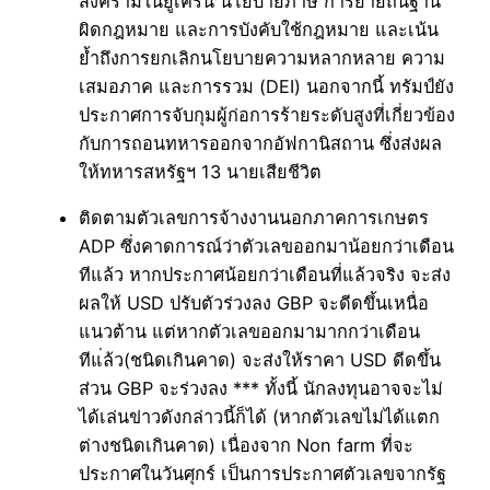
สงครามในยูเครน นโยบายภาษี การย้ายถิ่นฐาน
ผิดกฎหมาย และการบังคับใช้กฎหมาย และเน้น
ย้ำถึงการยกเลิกนโยบายความหลากหลาย ความ
เสมอภาค และการรวม (DEI) นอกจากนี้ ทรัมป์ยัง
ประกาศการจับกุมผู้ก่อการร้ายระดับสูงที่เกี่ยวข้อง
กับการถอนทหารออกจากอัฟกานิสถาน ซึ่งส่งผล
ให้ทหารสหรัฐฯ 13 นายเสียชีวิต
ติดตามตัวเลขการจ้างงานนอกภาคการเกษตร
ADP ซึ่งคาดการณ์ว่าตัวเลขออกมาน้อยกว่าเดือน
ทีแล้ว หากประกาศน้อยกว่าเดือนที่แล้วจริง จะส่ง
ผลให้ USD ปรับตัวร่วงลง GBP จะดีดขึ้นเหนื่อ
แนวต้าน แต่หากตัวเลขออกมามากกว่าเดือน
ทีแ่ล้ว(ชนิดเกินคาด) จะส่งให้ราคา USD ดีดขึ้น
ส่วน GBP จะร่วงลง *** ทั้งนี้ นักลงทุนอาจจะไม่
ได้เล่นข่าวดังกล่าวนี้ก็ได้ (หากตัวเลขไม่ได้แตก
ต่างชนิดเกินคาด) เนื่องจาก Non farm ที่จะ
ประกาศในวันศุกร์ เป็นการประกาศตัวเลขจากรัฐ