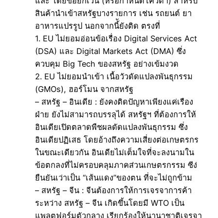
และ โดยขอยกเว้น (หรือกำหนดโควตา) สำหรับ
สินค้านำเข้าสหรัฐบางรายการ เช่น รถยนต์ ยา
อาหารแปรรูป นอกจากนี้ัยังติด ตรงที่
1. EU ไม่ยอมอ่อนข้อเรื่อง Digital Services Act
(DSA) และ Digital Markets Act (DMA) ซึ่ง
ควบคุม Big Tech ของสหรัฐ อย่างเข้มงวด
2. EU ไม่ยอมนำเข้า เนื้อวัวดัดแปลงพันธุกรรม
(GMOs), ฮอร์โมน จากสหรัฐ
– สหรัฐ – อินเดีย : ยังคงติดปัญหาเพียงแค่เรือง
ฝ่าย ยังไม่สามารถบรรลุได้ สหรัฐฯ ที่ต้องการให้
อินเดียเปิดตลาดพืชผลดัดแปลงพันธุกรรม ซึ่ง
อินเดียปฏิเสธ โดยอ้างถึงความเสี่ยงต่อเกษตรกร
ในขณะเดียวกัน อินเดียไม่เต็มใจที่จะลงนามใน
ข้อตกลงที่ไม่ครอบคลุมภาคส่วนเกษตรกรรม ซีง่
ยืนยันเว่าเป็น “เส้นแดง”ของตน ที่จะไม่ถูกข้าม
– สหรัฐ – จีน : จีนต้องการให้การเจรจาการค้า
ระหว่าง สหรัฐ – จีน เกิดขึ้นโดยมี WTO เป็น
แพลตฟอร์มตัวกลาง เรียกร้องให้นานาชาติเจรจา