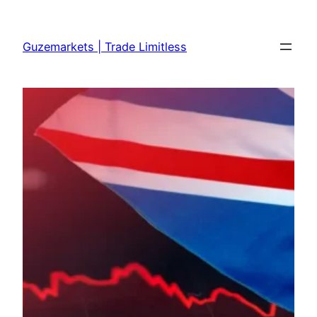
Skip
to
Guzemarkets | Trade Limitless
content