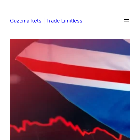
Skip
to
Guzemarkets | Trade Limitless
content