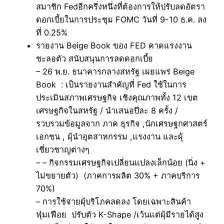
สมาชิก Fedอีกครึ่งหนึ่งที่ต้องการให้ปรับลดอัตรา
ดอกเบี้ยในการประชุม FOMC วันที่ 9-10 ธ.ค. ลง
ที่ 0.25%
รายงาน Beige Book ของ FED คาดแรงงาน
ชะลอตัว สนับสนุนการลดดอกเบี้ย
– 26 พ.ย. ธนาคารกลางสหรัฐ เผยแพร่ Beige
Book : เป็นรายงานสำคัญที่ Fed ใช้ในการ
ประเมินสภาพเศรษฐกิจ เชิงคุณภาพทั้ง 12 เขต
เศรษฐกิจในสหรัฐ / นำเสนอปีละ 8 ครั้ง /
รวบรวมข้อมูลจาก ภาค ธุรกิจ ,นักเศรษฐกศาสตร์
เอกชน , ผุ้นำอุตสาหกรรม ,แรงงาน และผุ้
เชี่ยวชาญต่างๆ
– – กิจกรรมเศรษฐกิจเปลี่ยนแปลงเล็กน้อย (นิ่ง +
ไม่ขยายตัว) (ภาคการผลิต 30% + ภาคบริการ
70%)
– การใช้จ่ายผุ้บริโภคลดลง โดยเฉพาะสินค้า
ฟุ่มเฟือย ปรับตัว K-Shape /เว้นแต่ผุ้มีรายได้สูง