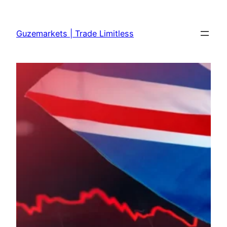
Skip
to
Guzemarkets | Trade Limitless
content