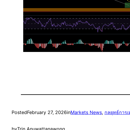
Posted
February 27, 2026
in
Markets News
, 
กลยุทธ์การ
by
Trin Anuwattanawong