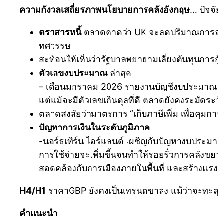
ความกังวลเสถี่ยรภาพนโยบายการคลังอังกฤษ
… ปัจจ
ตราสารหนี้
ตลาดคาดว่า UK จะลดปริมาณการออก
ทศวรรษ
สะท้อนให้เห็นว่ารัฐบาลพยายามเลี่ยงต้นทุนการกู
ตัวเลขงบประมาณ
ล่าสุด
– เดือนมกราคม 2026 รายงานบัญชีงบประมาณของ UK
แต่แม้จะมีตัวเลขเกินดุลที่ดี ตลาดยังคงระมัด
ตลาดสงสัยว่ามาตรการ “เก็บภาษีเพิ่ม เพื่อคุมกา
ปัญหาการเงินในระดับภูมิภาค
-นอร์ธเทิร์น ไอร์แลนด์ เผชิญกับปัญหางบประมาณ
การใช้จ่ายจะเพิ่มขึ้นจนทำให้รอยรั่วการคลัง
สอดคล้องกับการเมืองภายในพื้นที่ และสร้างแ
H4/H1
ราคาGBP ยังคงเป็นเทรนดขาลง แม้ว่าจะทะลุอ
คำแนะนำ