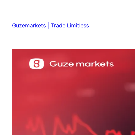
Skip
to
content
Guzemarkets | Trade Limitless