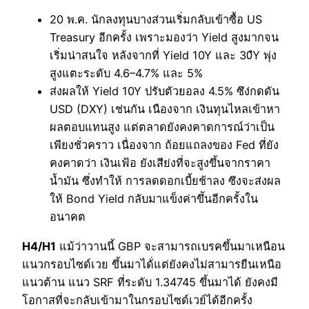
20 พ.ค. นักลงทุนบางส่วนเริ่มกลับเข้าซื้อ US
Treasury อีกครั้ง เพราะมองว่า Yield สูงมากจน
เริ่มน่าสนใจ หลังจากที่ Yield 10Y และ 30ํY พุ่ง
สูงแตะระดับ 4.6–4.7% และ 5%
ส่งผลให้ Yield 10Y ปรับตัวยอลง 4.5% ซึง่กดดัน
USD (DXY) เช่นกัน เนืองจาก เงินทุนไหลเข้าหา
ผลตอบแทนสูง แต่ตลาดยังคงคาดการณ์ว่าเป็น
เพียงชั่วคราว เนื่องจาก ถ้อยแถลงของ Fed ที่ยัง
คงคาดว่า เงินเฟ้อ ยังเสีย่งที่จะสูงขึ้นจากราคา
น้ำมัน ซึ่งทำให้ การลดดอกเบี้ยช้าลง ซึงจะส่งผล
ให้ Bond Yield กลับมาแข็งค่าขึันอีกครั้งใน
อนาคต
H4/H1
แม้ว่าวานนี้ GBP จะสามารถเบรคขึ้นมาเหนือน
แนวกรอบไซด์เวย ขึ้นมาได้่แต่ยังคงไม่สามารยืนเหนือ
แนวต้าน แนว SRF ที่ระดับ 1.34745 ขึ้นมาได้ ยังคงมี
โอกาสที่จะกลับเข้ามาในกรอบไซด์เวย์ได้อีกครั้ง