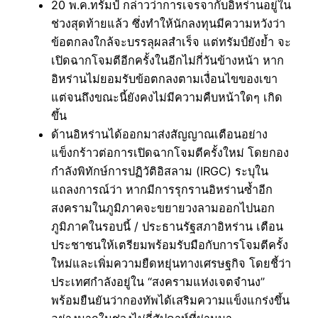
20 พ.ค.ทรัมป์ กล่าวว่าการเจรจากับอิหร่านอยู่ใน
ช่วงสุดท้ายแล้ว ซึ่งทำให้นักลงทุนมีความหวังว่า
ข้อตกลงใกล้จะบรรลุผลสำเร็จ แต่ทรัมป์ยังย้ำ จะ
เปิดฉากโจมตีอีกครั้งในอีกไม่กี่วันข้างหน้า หาก
อิหร่านไม่ยอมรับข้อตกลงตามเงื่อนไขของเขา
แต่จนถึงขณะนี้ยังคงไม่มีความคืบหน้าใดๆ เกิด
ขึ้น
ด้านอิหร่านได้ออกมาส่งสัญญาณเตือนอย่าง
แข็งกร้าวต่อการเปิดฉากโจมตีครั้งใหม่ โดยกอง
กำลังพิทักษ์การปฏิวัติอิสลาม (IRGC) ระบุใน
แถลงการณ์ว่า หากมีการรุกรานอิหร่านซ้ำอีก
สงครามในภูมิภาคจะขยายวงลามออกไปนอก
ภูมิภาคในรอบนี้ / ประธานรัฐสภาอิหร่าน เตือน
ประชาชนให้เตรียมพร้อมรับมือกับการโจมตีครั้ง
ใหม่และเพิ่มความยืดหยุ่นทางเศรษฐกิจ โดยชี้ว่า
ประเทศกำลังอยู่ใน “สงครามแห่งเจตจำนง”
พร้อมยืนยันว่ากองทัพได้เสริมความแข็งแกร่งขึ้น