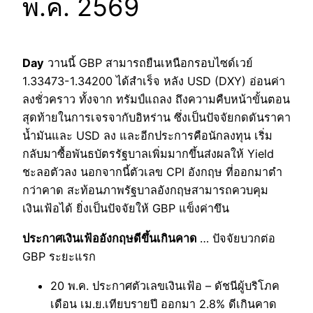
พ.ค. 2569
Day
วานนี้ GBP สามารถยืนเหนือกรอบไซด์เวย์
1.33473-1.34200 ได้สำเร็จ หลัง USD (DXY) อ่อนค่า
ลงชั่วคราว ทั้งจาก ทรัมป์แถลง ถึงความคืบหน้าขั้นตอน
สุดท้ายในการเจรจากับอิหร่าน ซึ่งเป็นปัจจัยกดดันราคา
น้ำมันและ USD ลง และอีกประการคือนักลงทุน เริ่ม
กลับมาซื้อพันธบัตรรัฐบาลเพิ่มมากขึ้นส่งผลให้ Yield
ชะลอตัวลง นอกจากนี้ตัวเลข CPI อังกฤษ ที่ออกมาตำ
กว่าคาด สะท้อนภาพรัฐบาลอังกฤษสามารถควบคุม
เงินเฟ้อได้ ยิ่งเป็นปัจจัยให้ GBP แข็งค่าขึน
ประกาศเงินเฟ้ออังกฤษดีขึ้นเกินคาด
… ปัจจัยบวกต่อ
GBP ระยะแรก
20 พ.ค. ประกาศตัวเลขเงินเฟ้อ – ดัชนีผู้บริโภค
เดือน เม.ย.เทียบรายปี ออกมา 2.8% ดีเกินคาด