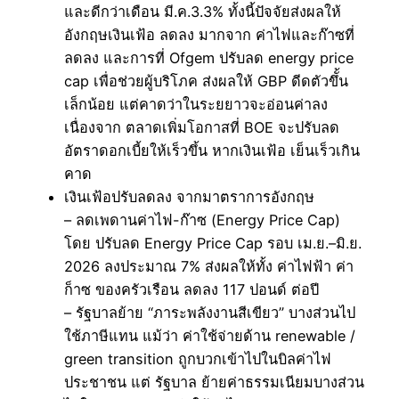
และดีกว่าเดือน มี.ค.3.3% ทั้งนี้ปัจจัยส่งผลให้
อังกฤษเงินเฟ้อ ลดลง มากจาก ค่าไฟและก๊าซที่
ลดลง และการที่ Ofgem ปรับลด energy price
cap เพื่อช่วยผู้บริโภค ส่งผลให้ GBP ดีดตัวขึั้น
เล็กน้อย แต่คาดว่าในระยยาวจะอ่อนค่าลง
เนื่องจาก ตลาดเพิ่มโอกาสที่ BOE จะปรับลด
อัตราดอกเบี้ยให้เร็วขึ้น หากเงินเฟ้อ เย็นเร็วเกิน
คาด
เงินเฟ้อปรับลดลง จากมาตราการอังกฤษ
– ลดเพดานค่าไฟ-ก๊าซ (Energy Price Cap)
โดย ปรับลด Energy Price Cap รอบ เม.ย.–มิ.ย.
2026 ลงประมาณ 7% ส่งผลให้ทั้ง ค่าไฟฟ้า ค่า
ก็าซ ของครัวเรือน ลดลง 117 ปอนด์ ต่อปี
– รัฐบาลย้าย “ภาระพลังงานสีเขียว” บางส่วนไป
ใช้ภาษีแทน แม้ว่า ค่าใช้จ่ายด้าน renewable /
green transition ถูกบวกเข้าไปในบิลค่าไฟ
ประชาชน แต่ รัฐบาล ย้ายค่าธรรมเนียมบางส่วน