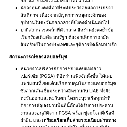
อย่างมากในช่วงไม่กี่สัปดาห์ที่ผ่านมา
นักลงทุนยังคงมีท่าทีระมัดระวังต่อผลการเจรจา
สันติภาพ เนื่องจากปัญหาการหยุดชะงักของ
อุปทานในตะวันออกกลางที่ยังคงดำเนินต่อไป
ปากีสถาน เร่งหน้าที่ตัวกลาง อิหร่านยังคงย้ำข้อ
เรียกร้องเดิมคือ สหรัฐฯ ต้องยกเลิกการอายัด
สินทรัพย์ในต่างประเทศและยุติการปิดล้อมท่าเรือ
สถานะการณ์ช่องแคบฮอร์มุช
หน่วยงานบริหารจัดการช่องแคบแห่งอ่าว
เปอร์เซีย (PGSA) ที่อิหร่านเพิ่งจัดตั้งขึ้น ได้เผย
แพร่แผนที่เขตเดินเรือควบคุมในช่องแคบฮอร์มุซ
ซึ่งลากเส้นเชื่อมระหว่างอิหร่านกับ UAE ทั้งฝั่ง
ตะวันออกและตะวันตก โดยระบุว่าเรือทุกลำที่
ต้องการสัญจรผ่านพื้นที่นี้ต้องได้รับการประสาน
งานและอนุมัติจาก PGSA พร้อมขู่จะโจมตีเรือที่
ฝ่าฝืน และ
เตรียมเรียกเก็บค่าธรรมเนียมผ่านทาง