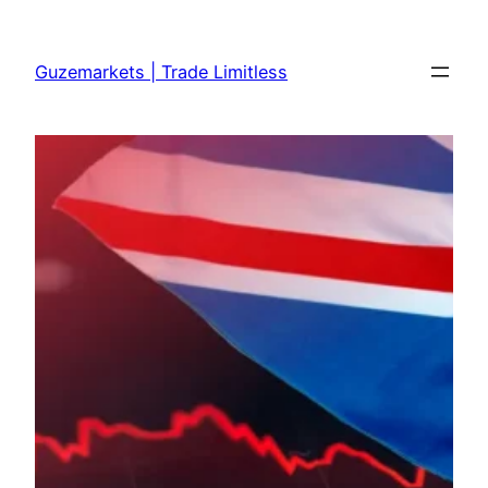
Skip
to
Guzemarkets | Trade Limitless
content