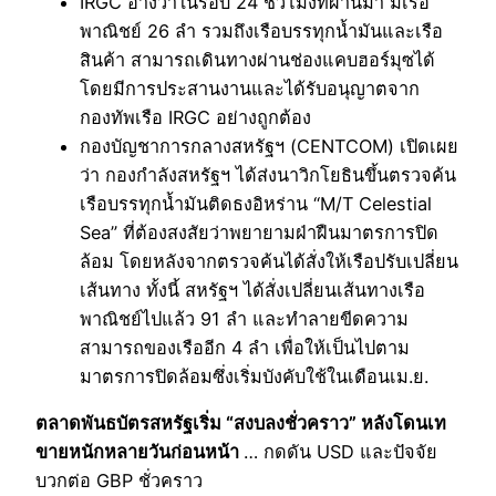
IRGC อ้างว่าในรอบ 24 ชั่วโมงที่ผ่านมา มีเรือ
พาณิชย์ 26 ลำ รวมถึงเรือบรรทุกน้ำมันและเรือ
สินค้า สามารถเดินทางผ่านช่องแคบฮอร์มุซได้
โดยมีการประสานงานและได้รับอนุญาตจาก
กองทัพเรือ IRGC อย่างถูกต้อง
กองบัญชาการกลางสหรัฐฯ (CENTCOM) เปิดเผย
ว่า กองกำลังสหรัฐฯ ได้ส่งนาวิกโยธินขึ้นตรวจค้น
เรือบรรทุกน้ำมันติดธงอิหร่าน “M/T Celestial
Sea” ที่ต้องสงสัยว่าพยายามฝ่าฝืนมาตรการปิด
ล้อม โดยหลังจากตรวจค้นได้สั่งให้เรือปรับเปลี่ยน
เส้นทาง ทั้งนี้ สหรัฐฯ ได้สั่งเปลี่ยนเส้นทางเรือ
พาณิชย์ไปแล้ว 91 ลำ และทำลายขีดความ
สามารถของเรืออีก 4 ลำ เพื่อให้เป็นไปตาม
มาตรการปิดล้อมซึ่งเริ่มบังคับใช้ในเดือนเม.ย.
ตลาดพันธบัตรสหรัฐเริ่ม “สงบลงชั่วคราว” หลังโดนเท
ขายหนักหลายวันก่อนหน้า
… กดดัน USD และปัจจัย
บวกต่อ GBP ชั่วคราว