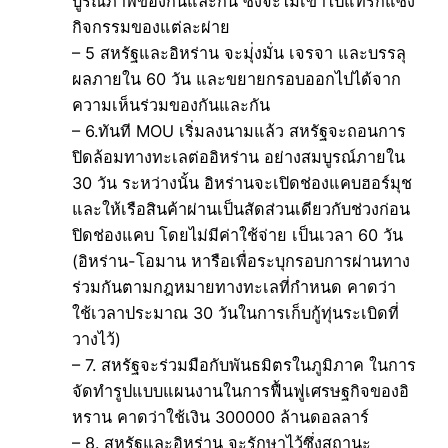
บูรณภาพของกันและกัน ซึ่งจะไม่เข้าไปแทรกแซง
กิจกรรมของแต่ละผ่าย
– 5 สหรัฐและอิหร่าน จะมุ่่งมั่น เจรจา และบรรลุ
ผลภายใน 60 วัน และขยายกรอบออกไปได้จาก
ความเห็นร่วมของกันและกัน
– 6.ทันที MOU เริ่มลงนามแล้ว สหรัฐจะถอนการ
ปิดล้อมทางทะเลต่ออิหร่าน อย่างสมบูรณ์ภายใน
30 วัน ระหว่างนั้น อิหร่านจะเปิดช่องแคบฮอร์มุช
และให้เรือสินค้าผ่านเป็นสัดส่วนเดียวกับช่วงก่อน
ปิดช่องแคบ โดยไม่มีค่าใช้จ่าย เป็นเวลา 60 วัน
(อิหร่าน-โอมาน หารือเพื่อระบุกรอบการผ่านทาง
ร่วมกันตามกฎหมายทางทะเลที่กำหนด คาดว่า
ใช้เวลาประมาณ 30 วันในการเก็บกู้ทุ่นระเบิดที่
วางไว้)
– 7. สหรัฐจะร่วมมือกับพันธมิตรในภูมิภาค ในการ
จัดทำรูปแบบแผนงานในการฟื้นฟูเศรษฐกิจของอิ
หราน คาดว่าใช้เงิน 300000 ล้านดอลลาร์
– 8. สหรัฐและอิหร่าน จะรักษาไว้ซึ่งสถานะ