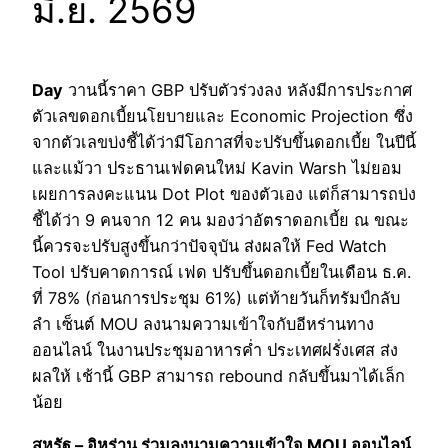
มิ.ย. 2569
Day
วานนี้ราคา GBP ปรับตัวร่วงลง หลังมีการประกาศ
ตัวเลขดอกเบี้ยนโยบายและ Economic Projection ซึ่ง
จากตัวเลขบ่งชี้ได้ว่ามีโอกาสที่จะปรับขึ้นดอกเบี้ย ในปีนี้
และแม้วา ประธานเฟดคนใหม่ Kavin Warsh ไม่ยอม
เผยการลงคะแนน Dot Plot ของตัวเอง แต่ก็สามารถบ่ง
ชี้ได้ว่า 9 คนจาก 12 คน มองว่าอัตราดอกเบี้ย ณ ขณะ
นี้ควรจะปรับสูงขึ้นกว่าปัจจุบัน ส่งผลให้ Fed Watch
Tool ปรับคาดการณ์ เฟด ปรับขึ้นดอกเบี้ยในเดือน ธ.ค.
ที่ 78% (ก่อนการประชุม 61%) แต่ท้ายวันก็ทรัมป์กลับ
ลำ เซ็นต์ MOU ลงนามความเข้าใจกับอีหร่านทาง
ออนไลน์ ในงานประชุมอาหารค่ำ ประเทศฝรั่งเศส ส่ง
ผลให้ เช้านี้ GBP สามารถ rebound กลับขึ้นมาได้เล็ก
น้อย
สหรัฐ – อิหร่าน ร่วมลงนามความเข้าใจ MOU ออนไลน์