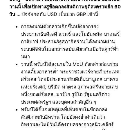
วานนี้ เพื่อเปิดทางสู่ข้อตกลงสันติภาพยุติสงครามอีก 60
วัน
… ปัจจัยกดดัน USD เป็นบวก GBP เช้านี้
การลงนามดังกล่าวเกิดขึ้นหลังจากรอง
ประธานาธิบดีเจดี แวนซ์ และโมฮัมหมัด บาเกอร์
กาลิบาฟ ประธานรัฐสภาอิหร่าน ได้ลงนามผ่าน
ระบบดิจิทัลในเอกสารฉบับเดียวกันเมื่อวันศุกร์ที่่า
นมา
วานนี้ ทรัมป์ได้ลงนามใน MoU ดังกล่าวก่อนร่วม
งานเลี้ยงอาหารค่ำ พระราชวังแวร์ซายส์ ประเทศ
ฝรั่งเศส โดยมีประธานาธิบดีเอ็มมานูเอล มาครง
แห่งฝรั่งเศส, บรีฌิต มาครง สุภาพสตรีหมายเลข
หนึ่งของฝรั่งเศส, มาร์โก รูบิโอ รัฐมนตรีต่าง
ประเทศสหรัฐฯ และบุคคลสำคัญอื่น ๆ
ทรัมป์ได้ชี้แจงเหตุผลที่เห็นชอบในข้อตกลง
สันติภาพกับอิหร่าน โดยยังคงย้ำคำเดิมว่า
อิหร่านจะไม่มีวันได้ครอบครองอาวุธนิวเคลียร์