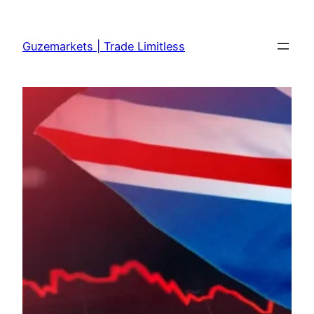
Skip
to
Guzemarkets | Trade Limitless
content