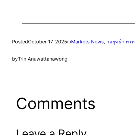
Posted
October 17, 2025
in
Markets News
, 
กลยุทธ์การเ
by
Trin Anuwattanawong
Comments
Leave a Reply