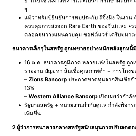
ยากไปใช้ในทางทหารและเป็นการรักษาผลประโยชน
ๆ
แม้ว่าทรัมป์ยืนยันการพบประกับ สิจิ้งผิง ในงาน 
ควบคุมการส่งออก Rare Earth ของจีน)และ •ระงับ
ตลอดจนวางแผนควบคุม ซอฟต์แวร์ เตรียมมาตร
ธนาคารเล็กๆในสหรัฐ ถูกเทขายอย่างหนักหลังลูกหนี้ม
16 ต.ค. ธนาคารภูมิภาค หลายแห่งในสหรัฐ ถูก
รายงาน ปัญยหา สินเชื่อคุณภาพต่ำ + การโกงขอ
–
Zions Bancorp
ประกาศขาดทุนจากสินเชื่อจำนว
13%
–
Western Alliance Bancorp
เปิดเผยว่ากำลังฟ
รัฐบาลสหรัฐ + หน่วยงานกำกับดูแล กำลังพิจารณา
เพิ่มขึ้น
2 ผู้ว่าการธนาคารกลางสหรัฐสนับสนุนการปรับลดดอกเบ