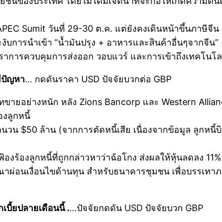
์ของประเทศ โดยไม่ได้มีเจตนาที่จะก่อให้เกิดความตื่น
APEC Sumit วันที่ 29-30 ต.ค. แต่ยังคงเดินหน้าขึ้นภาษีจีน
การนำเข้า “น้ำมันปรุง + อาหารและสินค้าอื่นๆจากจีน” (ต
าการควบคุมการส่งออก วอบแวร์ และการเข้าถึงเทคโนโล
ีปัญหา
… กดดันราคา USD ปัจจัยบวกต่อ GBP
เทขายอย่างหนัก หลัง Zions Bancorp และ Western Allia
งลูกหนี้
น $50 ล้าน (จากการตัดหนี้เสีย เนื่องจากข้อมูล ลูกหนี้บิ
้องร้องลูกหนี้ที่ถูกกล่าวหาว่าฉ้อโกง ส่งผลให้หุ้นลดลง 11%
ผ่อนเงื่อนไขด้านทุน สำหรับธนาคารชุมชน เพื่อบรรเทาภาระ
ี้ยปลายเดือนนี้ .
…ปัจจัยกดดัน USD ปัจจัยบวก GBP