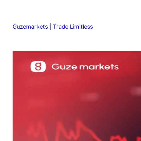
Skip
to
content
Guzemarkets | Trade Limitless