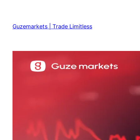
Skip
to
content
Guzemarkets | Trade Limitless