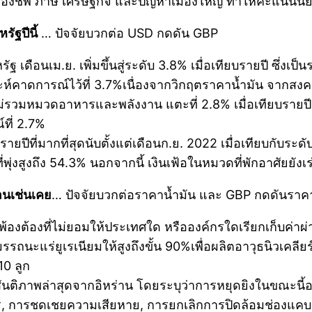
รองชีพ ภาษี เศรษฐกิจ และปัญหาเมืองใหญ่ ทำให้คะแนนนิยม
รัฐปีนี้
… ปัจจัยบวกต่อ USD กดดัน GBP
 เดือนเม.ย. เพิ่มขึ้นสู่ระดับ 3.8% เมื่อเทียบรายปี ซึ่งเป็
าะห์คาดการณ์ไว้ที่ 3.7%เนื่องจากวิกฤตราคาน้ำมัน จากสงครา
ไม่รวมหมวดอาหารและพลังงาน แตะที่ 2.8% เมื่อเทียบรายปี ซึ
ที่ 2.7%
ขึ้นรายปีที่มากที่สุดนับตั้งแต่เดือนก.ย. 2022 เมื่อเทียบกับ
ี่พุ่งสูงถึง 54.3% นอกจากนี้ เงินเฟ้อในหมวดที่พักอาศัยยั
อนเช่นเคย
… ปัจจัยบวกต่อราคาน้ำมัน และ GBP กดดันรา
งเห็นพ้องต้องที่ไม่ยอมให้ประเทศใด หรือองค์กรใดเรียกเก็บค
รรถนะแร่ยูเรเนียมให้สูงถึงขั้น 90%เพื่อผลิตอาวุธนิวเคลี
10 ลูก
สันติภาพล่าสุดจากอิหร่าน โดยระบุว่าการหยุดยิงในขณะนี้อ
วร, การชดเชยความเสียหาย, การยกเลิกการปิดล้อมช่องแค