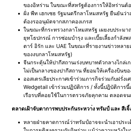
ของอิหร่าน ในขณะที่สหรัฐต้องการให้อิหร่านต้อง
ฝั่ง พีท เฮกเซธ รัฐมนตรีกลาโหมสหรัฐ ยืนยันว่
ต้องรออนุมัตจากสภาคองเกรส
ในขณะที่กระทรวงกลาโหมสหรัฐ เผยงบประมาณสงคร
ยุทโธปกรณ์ การซ่อมบำรุง และเบี้ยเลี้ยงกำลัง
ตาร์ อิรัก และ UAE ในขณะที่รายงานข่าวหลาย
ของงบกลาโหมสหรัฐ)
จีนกระตุ้นให้ปากีสถานเร่งบทบาทตัวกลางไกล่เก
ไม่เป็นกลางของปากีสถาน ที่ยอมให้เครื่องบิน
ออสเตรเลียประกาศเข้าร่วมภารกิจร่วมกับฝรั่ง
Wedgetail เข้าร่วมปฏิบัติการ / ทั้งนี้ปฎิบัติก
เรือรบที่คอยใช้ในการตรวจภัยคุกคาม ตลอดจน
ตลาดเฝ้าจับตาการพบประกันระหวา่ง ทรัมป์ และ สีเจิ้งผิล
หลายฝ่ายคาดการณ์ว่าทรัมป์อาจจะนำเอาประเด็นกา
ในการยุติสงครามกับอิหร่าน แม้ว่าความหวังใน