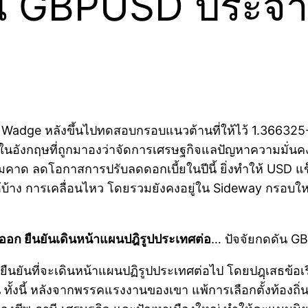
น GBPUSD ประจำวั
ng Wadge หลังขึ้นไปทดสอบกรอบแนวต้านที่ให้ไว้ 1.366
งภายในอังกฤษที่ถูกมาองว่าจัดการเศรษฐกิจแลปัญหาความมั่นคง
มคาด ลดโอกาสการปรับลดดอกเบี้ยในปีนี้ ยิ่งทำให้ USD แข
ได้บ้าง การเคลื่อนไหว โดยรวมยังคงอยู่ใน Sideway กรอบใ
บออก ยืนยันเดินหน้าแผนปฎิรูปประเทศต่อ
… ปัจจัยกดดัน GB
 ยืนยันที่จะเดินหน้าแผนปฏิรูปประเทศต่อไป โดยปฎฺเสธข้อ
ทั้งนี้ หลังจากพรรคแรงงานของเขา แพ้การเลือกตั้งท้องถิ