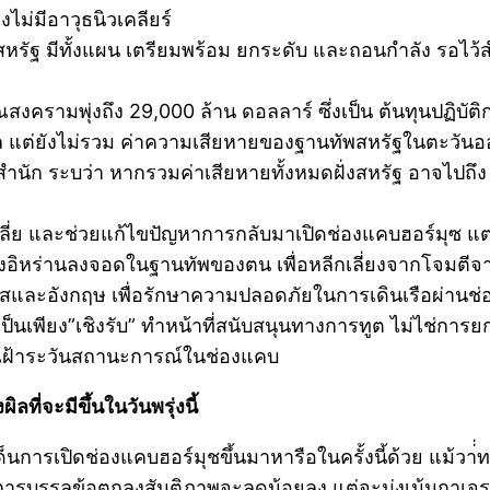
ไม่มีอาวุธนิวเคลียร์
าสหรัฐ มีทั้งแผน เตรียมพร้อม ยกระดับ และถอนกำลัง รอไว้
ามพุ่งถึง 29,000 ล้าน ดอลลาร์ ซึ่งเป็น ต้นทุนปฏิบัติ
พล แต่ยังไม่รวม ค่าความเสียหายของฐานทัพสหรัฐในตะวันอ
สำนัก ระบว่า หากรวมค่าเสียหายทั้งหมดฝั่งสหรัฐ อาจไ
ลี่ย และช่วยแก้ไขปัญหาการกลับมาเปิดช่องแคบฮอร์มุซ แต
ของอิหร่านลงจอดในฐานทัพของตน เพื่อหลีกเลี่ยงจากโจมตีจ
เศสและอังกฤษ เพื่อรักษาความปลอดภัยในการเดินเรือผ่านช
ารนี้เป็นเพียง”เชิงรับ” ทำหน้าที่สนับสนุนทางการทูต ไม่ไช่
เฝ้าระวันสถานะการณ์ในช่องแคบ
ที่จะมีขึ้นในวันพรุ่งนี้
รเปิดช่องแคบฮอร์มุชขึ้นมาหารือในครั้งนี้ด้วย แม้วา่่ทร
การบรรลุข้อตกลงสันติภาพจะลดน้อยลง แต่จะมุ่งเน้นกาเจร