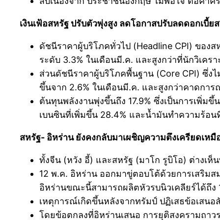
สืบเนื่องจาก ประชาชนอังกฤษ ไม่พอใจ ต่อค่าค
เงินเฟ้อสหรัฐ ปรับตัวพุ่งสูง ลดโอกาสปรับลดดอกเบี้ยสห
ดัชนีราคาผู้บริโภคทั่วไป (Headline CPI) ของสหรัฐ
ระดับ 3.3% ในเดือนมี.ค. และสูงกว่าที่นักวิเคร
ส่วนดัชนีราคาผู้บริโภคพื้นฐาน (Core CPI) ซึ่ง
ขึ้นจาก 2.6% ในเดือนมี.ค. และสูงกว่าคาดการณ์
ต้นทุนพลังงานพุ่งขึ้นถึง 17.9% ซึ่งเป็นการเพิ่ม
เบนซินที่เพิ่มขึ้น 28.4% และน้ำมันทำความร้อนท
สหรัฐ- อิหร่าน ยังคงกลับมาเผชิญความตึงเครียดเหมื
ทั้งจีน (หวัง อี้) และสหรัฐ (มาโก รูบิโอ) ต่า
12 พ.ค. อิหร่าน ออกมาขู่ตอบโต้ด้วยการเสริมสม
อิหร่านขณะนี้สามารถผลิตหัวรบนิวเคลียร์ได้ถึง 
เหตุการณ์เกิดขึ้นหลังจากทรัมป์ ปฏิเสธข้อเสนอ
โดยข้อตกลงที่อิหร่านเสนอ การยุติสงครามถา