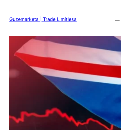
Skip
to
Guzemarkets | Trade Limitless
content