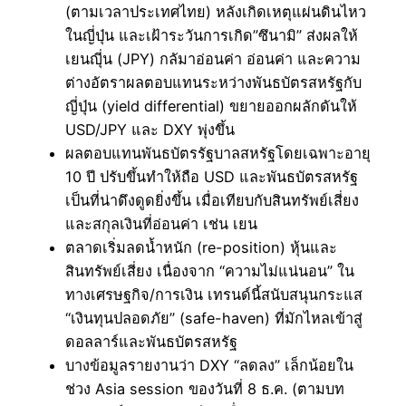
(ตามเวลาประเทศไทย) หลังเกิดเหตุแผ่นดินไหว
ในญี่ปุ่น และเฝ้าระวันการเกิด”ซึนามิ” ส่งผลให้
เยนญุี่น (JPY) กลัมาอ่อนค่า อ่อนค่า และความ
ต่างอัตราผลตอบแทนระหว่างพันธบัตรสหรัฐกับ
ญี่ปุ่น (yield differential) ขยายออกผลักดันให้
USD/JPY และ DXY พุ่งขึ้น
ผลตอบแทนพันธบัตรรัฐบาลสหรัฐโดยเฉพาะอายุ
10 ปี ปรับขึ้นทำให้ถือ USD และพันธบัตรสหรัฐ
เป็นที่น่าดึงดูดยิ่งขึ้น เมื่อเทียบกับสินทรัพย์เสี่ยง
และสกุลเงินที่อ่อนค่า เช่น เยน
ตลาดเริ่มลดน้ำหนัก (re-position) หุ้นและ
สินทรัพย์เสี่ยง เนื่องจาก “ความไม่แน่นอน” ใน
ทางเศรษฐกิจ/การเงิน เทรนด์นี้สนับสนุนกระแส
“เงินทุนปลอดภัย” (safe-haven) ที่มักไหลเข้าสู่
ดอลลาร์และพันธบัตรสหรัฐ
บางข้อมูลรายงานว่า DXY “ลดลง” เล็กน้อยใน
ช่วง Asia session ของวันที่ 8 ธ.ค. (ตามบท