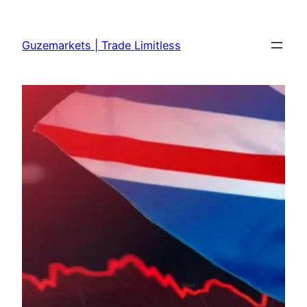
Skip
to
Guzemarkets | Trade Limitless
content