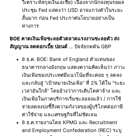
วิเคราะห์สกุลเงินเอเชีย) เนื่องจากนักลงทุนรอผล
ประชุม Fed แสดงว่า USD อาจแกว่งตัวในระยะ
สั้นมาก ก่อน Fed ประกาศนโยบายอย่างเป็น
ทางการ
BOE คาดเงินเฟ้อชะลอตัวตลาดแรงงานชะลอตัว ส่ง
สัญญาณ ลดดอกเบี้ย ปอนด์
… ปัจจัยกดดัน GBP
8 ธ.ค. BOE: Bank of England ตัวแทนของ
ธนาคารกลางอังกฤษ แสดงความคิดเห็นว่า ภาวะ
เงินเฟ้อของประเทศมีแนวโน้มที่จะค่อย ๆ ลดลง
และกลับสู่ “เป้าหมายเงินเฟ้อ” ที่ 2% ได้ใน “ระยะ
เวลาอันใกล้” โดยอ้างว่าการเติบโตค่าจ้าง และ
เงินเฟ้อในภาคบริการเริ่มชะลอลงแล้ว / การใช้
จ่ายลดลงบ่งชี้ถึงความกังวลของผู้บริโภคต่อภาษี
ค่าใช้จ่าย และเศรษฐกิจที่ไม่ชัดเจน
8 ธ.ค.รายงานโดย KPMG และ Recruitment
and Employment Confederation (REC) ระบุ