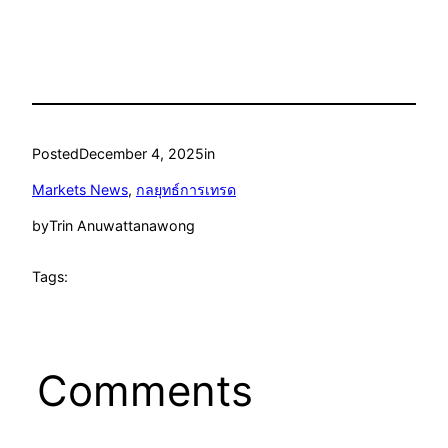
Posted
December 4, 2025
in
Markets News
, 
กลยุทธ์การเทรด
by
Trin Anuwattanawong
Tags:
Comments