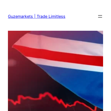
Skip
to
Guzemarkets | Trade Limitless
content