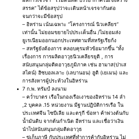
สรรค” ได้ข้อสรุปว่าจะเดินหน้าเจรจากันต่อ
จนกว่าจะมีข้อสรุป
– อิหร่าน เน้นเฉพาะ “โครงการณ์ นิวเคลียร”
เท่านั้น ไม่ยอมขยายไปประเด็นอื่น /ไม่ยอมส่ง
ยูเรเนียมออกนอกประเทศตามที่สหรัฐเรียก้ง
– สหรัฐยังต้องการ คลอบคุรมหัวข้อมากขึ้น “ทั้ง
เรื่องการ การผลิตอาวุธนิวเคลียรยุติ , การ
สนับสนุนกลุ่มติดอาวุธภูมิภาค เช่น ฮามาส(ปาเส
สไตน์) ฮิซบอลเลาะ (เลบานอน) ฮูติ (เยเมน) และ
การสังหารผู้ประท้วงในอิหร่าน
7 ก.พ. ทรัมป์ ลงนาม
– คว่ำบาตร เรือในกองเรือเงาของอิหร่าน 14 ลำ
,2 บุคคล .15 หน่วยงาน มีฐานปฎิบัติการเรือ ใน
ประเทศจีน ไซบีเลีย และตรุกี ข้อหา ค้าพ่วงต้นกับ
น้ำมันดิบ จากต้นกำเนิด อีหร่าน และเชื่อว่าเงิน
นำไปสนับสนุนกลุ่มติดอาวุธ
– ขู่เก็บภาษี กับประเทศที่ทำการค้ากับอิหร่าน ไม่