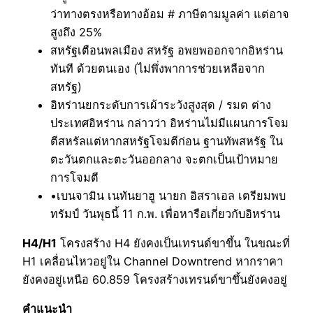
ว่าทางตรงหรือทางอ้อม # ภาษีตามมูลค่า แต่อาจ
สูงถึง 25%
สหรัฐเตือนพลเมือง สหรัฐ อพยพออกจากอิหร่าน
ทันที ด้วยตนเอง (ไม่พึ่งพาการช่วยเหลือจาก
สหรัฐ)
อิหร่านยกระดับการเผ้าระวังสูงสุด / รมต ต่าง
ประเทศอิหร่าน กล่าวว่า อิหร่านไม่มีแผนการโจม
ตีสหรัลแต่หากสหรัฐโจมตีก่อน ฐานทัพสหรัฐ ใน
ตะวันตกและตะวันออกลาง จะตกเป็นเป้าหมาย
การโจมตี
•เบนจามิน เนทันยาฮู นายก อิสราเอล เตรียมพบ
ทรัมป์ วันพุธนี้ 11 ก.พ. เพื่อหารือเกี่ยวกับอิหร่าน
H4/H1
โครงสร้าง H4 ยังคงเป็นเทรนด์ขาขึ้น ในขณะที่
H1 เคลื่อนไหวอยู่ใน Channel Downtrend หากราคา
ยังคงอยู่เหนือ 60.859 โครงสร้างเทรนด์ขาขึ้นยังคงอยู่
คำแนะนำ