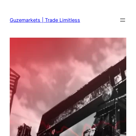
Skip
to
Guzemarkets | Trade Limitless
content