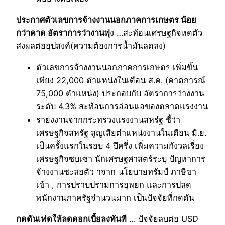
ประกาศตัวเลขการจ้างงานนอกภาคการเกษตร น้อย
กว่าคาด อัตราการว่างานพุ่
ง …สะท้อนเศรษฐกิจหดตัว
ส่งผลต่ออุปสงค์(ความต้องการน้ำมันลดลง)
ตัวเลขการจ้างงานนอกภาคการเกษตร เพิ่มขึ้น
เพียง 22,000 ตำแหน่งในเดือน ส.ค. (คาดการณ์
75,000 ตำแหน่ง) ประกอบกับ อัตราการว่างงาน
ระดับ 4.3% สะท้อนการอ่อนแอของตลาดแรงงาน
รายงงานจากกระทรวงแรงงานสหรํฐ ชี้ว่า
เศรษฐกิจสหรัฐ สูญเสียตำแหน่งงานในเดือน มิ.ย.
เป็นครั้งแรกในรอบ 4 ปีครึ่ง เพิ่มความกังวลเรื่อง
เศรษฐกิจซบเซา นักเศรษฐศาสตร์ระบุ ปัญหาการ
จ้างงานชะลอตัว าจาก นโยบายทรัมป์ ภาษีขา
เข้า , การปราบปรามการอุพยก และการปลด
พนักงานภาครัฐจำนวนมาก เป็นปัจจัยที่กดดัน
กดดันเฟดให้ลดดอกเบี้ยลงทันที
… ปัจจัยลบต่อ USD