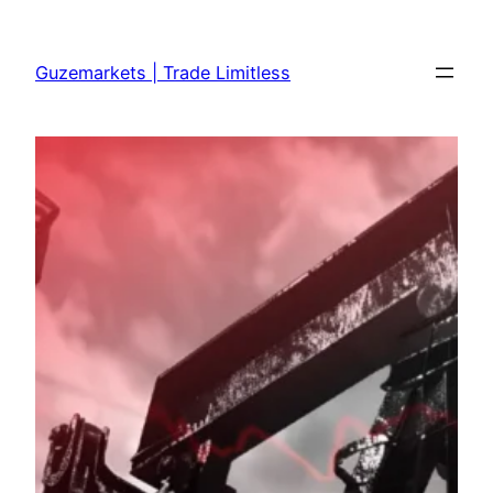
Skip
to
Guzemarkets | Trade Limitless
content