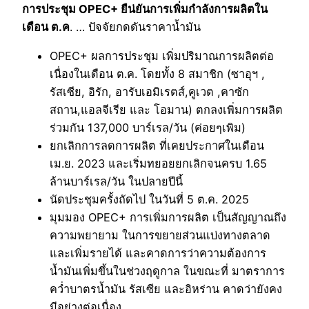
การประชุม OPEC+ ยืน่ยันการเพิ่มกำลังการผลิตใน
เดือน ต.ค
. … ปัจจัยกดดันราคาน้ำมัน
OPEC+ ผลการประชุม เพิ่มปริมาณการผลิตต่อ
เนื่องในเดือน ต.ค. โดยทั้ง 8 สมาชิก (ซาอุฯ ,
รัสเซีย, อิรัก, อารับเอมิเรตส์,คูเวต ,คาซัก
สถาน,แอลจีเรีย และ โอมาน) ตกลงเพิ่มการผลิต
ร่วมกัน 137,000 บาร์เรล/วัน (ค่อยๆเพิม)
ยกเลิกการลดการผลิต ที่เคยประกาศในเดือน
เม.ย. 2023 และเริ่มทยอยยกเลิกจนครบ 1.65
ล้านบาร์เรล/วัน ในปลายปีนี้
นัดประชุมครั้งถัดไป ในวันที่ 5 ต.ค. 2025
มุมมอง OPEC+ การเพิ่มการผลิต เป็นสัญญาณถึง
ความพยายาม ในการขยายส่วนแบ่งทางตลาด
และเพิ่มรายได้ และคาดการว่าความต้องการ
น้ำมันเพิ่มขึ้นในช่วงฤดูกาล ในขณะที่ มาตราการ
คว่ำบาตรน้ำมัน รัสเซีย และอิหร่าน คาดว่ายังคง
มีอย่างต่อเนื่อง