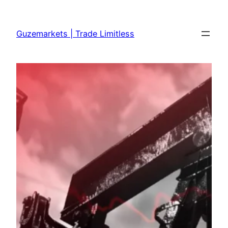
Skip
to
Guzemarkets | Trade Limitless
content