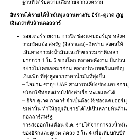
ฐานที่ได้รับความเสียหายจากสงคราม
อิหร่านได้รายได้น้ำมันพุ่ง สวนทางกับ อิรัก-ตูเวต สูญ
เงินกว่าพันล้านดอลลาร์
รอยเตอร์รายงาน การปิดช่องแคบฮอร์มุช หลังค
วามขัดแย้ง สหรัฐ (อิสราเอล)-อิหร่าน ส่งผลให้
เส้นทางการส่งน้ำมันและก๊าซธรรมชาติเหลว
มากกว่า 1 ใน 5 ของโลก ตลาดพลังงาน ปั่นปวน
อย่างไม่เคยเจอมาก่อน หลายประเทศเริ่มเผชิญ
เงินเฟ้อ ที่พุ่งสูงจากราคาน้ำมันที่พุ่งขึ้น
– โอมาน ซาอุฯ UAE สามารถเลี่ย่งช่องแคบฮอรมุ
ชโดยใช้ท่อส่งผ่านไปยังท่าเรื่อ ทะเลแดงได้
– อิรัก คูเวต กาตาร์ จำเป็นต้องใช้ช่องแคบฮอร์มุ
ชเท่านั้น ทำให้สูญเสียรายได้ไปเป็นหลายพันล้าน
ดอลลาร์สหรัฐ
การส่งออกในเดือน มี.ค. รายได้จากการส่งน้ำมัน
ของอิรักและคูเวต ลดลง 3 ใน 4 เมื่อเทียบกับปีที่