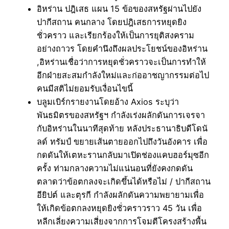
อิหร่าน ปฎิเสธ แผน 15 ข้อของสหรัฐผ่านไปยัง
ปากีสถาน คนกลาง โดยปฎิเสธการหยุดยิง
ชั่วคราว และเรียกร้องให้เป็นการยุติสงคราม
อย่างถาวร โดยคำนึงถึงผลประโยชน์ของอิหร่าน
,อิหร่านเชื่อว่าการหยุดชั่วคราวจะเป็นการทำให้
อีกฝ่ายสะสมกำลังใหม่และก่ออาชญากรรมต่อไป
คนมีสติไม่ยอมรับเงื่อนไขนี้
บลูมเบิร์กรายงานโดยอ้าง Axios ระบุว่า
พันธมิตรของสหรัฐฯ กำลังเร่งผลักดันการเจรจา
กับอิหร่านในนาทีสุดท้าย หลังประธานาธิบดีโดนั
ลด์ ทรัมป์ ขยายเส้นตายออกไปถึงวันอังคาร เพื่อ
กดดันให้เตหะรานกลับมาเปิดช่องแคบฮอร์มุซอีก
ครั้ง ท่ามกลางความไม่แน่นอนที่ยังคงกดดัน
ตลาดว่าข้อตกลงจะเกิดขึ้นได้หรือไม่ / ปากีสถาน
อียิปต์ และตุรกี กำลังผลักดันความพยายามเพื่อ
ให้เกิดข้อตกลงหยุดยิงชั่วคราวราว 45 วัน เพื่อ
หลีกเลี่ยงความเสี่ยงจากการโจมตีโครงสร้างพื้น