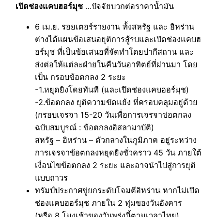
เปิดช่องแคบฮอร์มุช
…ปัจจัยบวกต่อราคาน้ำมัน
6 เม.ย. รอยเตอร์รายงาน ท้้งสหรัฐ และ อิหร่าน
ต่างได้แผนข้อเสนอยุติการสู้รบและเปิดช่องแคบฮ
อร์มุช ที่เป็นข้อเสนอที่จัดทำโดยปากีสถาน และ
ส่งต่อให้แต่ละฝ่ายในคืนวันอาทิตย์ที่ผ่านมา โดย
เป็น กรอบข้อตกลง 2 ระยะ
-1.หยุดยิงโดยทันที (และเปิดช่องแคบฮอร์มุช)
-2.ข้อตกลง ยุติความขัดแย้ง ที่ครอบคลุมอยู่ด้วย
(กรอบเจรจา 15-20 วันเพื่อการเจรจาข่อตกลง
ฉบับสมบูรณ์ : ข้อตกลงอิสลามาบัติ)
สหรัฐ – อิหร่าน – ตัวกลางในภูมิภาค อยู่ระหว่าง
การเจรจาข้อตกลงหยุดยิงชั่วคราว 45 วัน ภายใต้
เงื่อนไขข้อตกลง 2 ระยะ และอาจนำไปสู่การยุติ
แบบถาวร
ทรัมป์ประกาศขู่ยกระดับโจมตีอิหร่าน หากไม่เปิด
ช่องแคบฮอร์มุช ภายใน 2 ทุ่มของวันอังคาร
(หรือ 8 โมงเช้าของวันพรุ่งนี้ตามเวลาไทย)