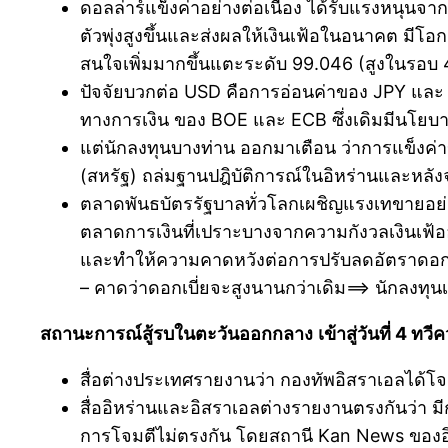
ดอลล่าร์แข็งค่าอย่างต่อเนื่อง ได้รับแรงหนุนจ
ตัวพุ่งสูงขึ้นและส่งผลให้เงินเฟ้อในอนาคต มีโ
สนใจเพิ่มมากขึ้นแตะระดับ 99.046 (สูงในรอบ 
ปัจจัยบวกต่อ USD คือการอ่อนค่าของ JPY และ 
ทางการเงิน ของ BOE และ ECB ซึ่งเดิมมีนโยบาย ค
แต่นักลงทุนบางท่าน ออกมาเตือน ว่าการแข็งค่าขึ
(สหรัฐ) ถล่มฐานปฎิบัติการณ์ในอิหร่านและหลั
ตลาดพันธบัตรรัฐบาลทั่วโลกเผชิญแรงเทขายอย่า
ตลาดการเงินที่เปราะบางจากความกังวลเงินเฟ้ออย
และทำให้ความคาดหวังต่อการปรับลดอัตราดอก
– คาดว่าดอกเบี่ยจะสูงนานกว่าเดิม==> นักลงทุนเ
สถานะการณ์สู้รบในตะวันออกกลาง
เข้าสู่วันที่ 4 ท
สื่อต่างประเทศรายงานว่า กองทัพอิสราเอลได้โจมต
สื่ออิหร่านและอิสราเอลต่างรายงานตรงกันว่า 
การโจมตีไม่ตรงกัน โดยสถานี Kan News ของอิสร