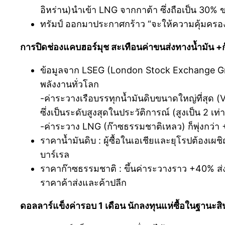
อิหร่าน)นำเข้า LNG จากกาต้า ซึ่งถือเป็น 30% 
ทรัมป์ ออกมาประกาศกร้าว “จะให้ความคุ้มครอง
การปิดช่องแคบฮอร์มุช สะเทือนค่าขนส่งทางน้ำมัน +ก๊า
ข้อมูลจาก LSEG (London Stock Exchange Grou
พลังงานทั่วโลก
-ค่าระวางเรือบรรทุกน้ำมันดิบขนาดใหญ่ที่สุด (
ซึ่งเป็นระดับสูงสุดในประวัติการณ์ (สูงเป็น 2 เท่า
-ค่าระวาง LNG (ก๊าซธรรมชาติเหลว) ก็พุ่งกว่า
ราคาน้ำมันดิบ : ผู้ซื้อในเอเชียและยุโรปต้องเผชิ
บาร์เรล
ราคาก๊าซธรรมชาติ : ขึ้นค่าระวางราว +40% ส่
ราคาค้าส่งและค้าปลีก
ดอลลาร์แข็งค่ารอบ 1 เดือน นักลงทุนแห่ซื้อในฐานะส