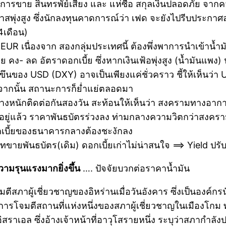
ากการขาย สินทรพัย์เสี่ยง และ แห่ซื้อ สกุลเงินปลอดภัย จ
อกาสพุ่งสูง ซึ่งนักลงทุนคาดการณ์ว่า เฟด จะยังไปรีบประกา
4เดือน)
EUR เนื่องจาก สองกลุ่มประเทศนี้ ต้องพึ่งพาการนำเข้าน้
ง- ลด อัตราดอกเบี้ย ซึ่งหากเงินเฟ้อพุ่งสูง (น้ำมันแพง) 
นของ USD (DXY) อาจเป็นเพียงแค่ชั่วคราว ชี้ให้เห็นว่า USD
งจากนั้น สถานะการก็ย่ำแย่ตลอดมา
งหนักติดต่อกันสองวัน สะท้อนให้เห็นว่า สงครามทางอากา
ู่แล้ว ราคาพันธบัตรร่วงลง ท่ามกลางความวิตกว่าสงครามที่
เบี้ยของธนาคารกลางต้องชะงักลง
ทขายพันธบัตร(เดิม) ดอกเบี้ยเก่าไม่น่าสนใจ ==> Yield ปรับ
วีความรุนแรงมากยิ่งขึ้น
…. ปัจจัยบวกต่อราคาน้ำมัน
ีสภาผู้เชี่ยวชาญของอิหร่านเมื่อวันอังคาร ซึ่งเป็นองค์กรน
มีการโจมตีสถานที่แห่งหนึ่งของสภาผู้เชี่ยวชาญในเมืองโ
าเอล ซึ่งอ้างเจ้าหน้าที่อาวุโสรายหนึ่ง ระบุว่าสภากำลั