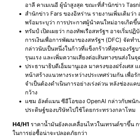
อาลี คาเมเนอี ผู้นำสูงสุด ขณะที่สำนักข่าว Tasn
สำนักข่าว Fars ของอิหร่าน รายงานเพิ่มเติม
พร้อมระบุว่า การประกาศผู้นำคนใหม่อาจเกิดขึ้นใ
ทรัมป์ เปิดเผยว่า กองทัพเรือสหรัฐฯ อาจเริ่มปฏิ
การเงินเพื่อการพัฒนาของสหรัฐฯ (DFC) จัดทำ
กล่าวนับเป็นหนึ่งในก้าวที่แข็งกร้าวที่สุดของ
รุนแรง และเพิ่มความเสี่ยงต่อเส้นทางขนส่งใน
ประธานาธิบดีเอ็มมานูเอล มาครงของฝรั่งเศส แถลง
หน้าสร้างแนวทางระหว่างประเทศร่วมกัน เพื่อร
จำเป็นต้องดำเนินการอย่างเร่งด่วน หลังช่องแ
กว้าง
แซม อัลต์แมน ซีอีโอของ OpenAI กล่าวกับพนักง
ประดิษฐ์ของบริษัทไปใช้โดยกระทรวงกลาโหม
H4/H1
ราคาน้ำมันยังคงเคลื่อนไหวในเทรนด์ขาขึ้น
ในการย่อซื้อน่าจะปลอดภัยกว่า