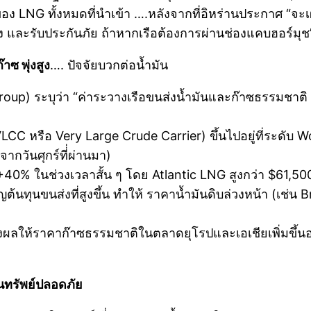
ของ LNG ทั้งหมดที่นำเข้า ….หลังจากที่อิหร่านประกาศ “จะเ
 และรับประกันภัย ถ้าหากเรือต้องการผ่านช่องแคบฮอร์มุช
ซ พุ่งสูง
…. ปัจจัยบวกต่อน้ำมัน
p) ระบุว่า “ค่าระวางเรือขนส่งน้ำมันและก๊าซธรรมชาติ (
VLCC หรือ Very Large Crude Carrier) ขึ้นไปอยู่ที่ระดับ
จากวันศุกร์ที่่ผ่านมา)
 +40% ในช่วงเวลาสั้น ๆ โดย Atlantic LNG สูงกว่า $61,50
ญต้นทุนขนส่งที่สูงขึ้น ทำให้ ราคาน้ำมันดิบล่วงหน้า (เช่น B
งผลให้ราคาก๊าซธรรมชาติในตลาดยุโรปและเอเชียเพิ่มขึ้นอ
ินทรัพย์ปลอดภัย