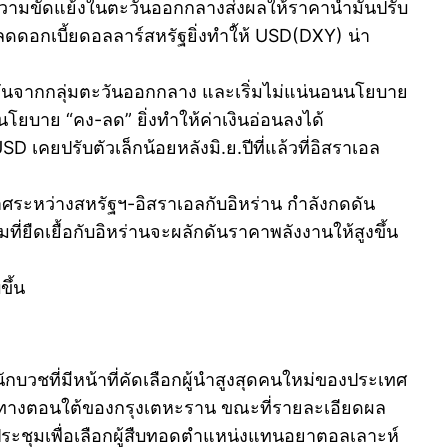
ากความขัดแย้งในตะวันออกกลางส่งผลให้ราคาน้ำมันปรับ
ศลดดอกเบี้ยดอลลาร์สหรัฐยิ่งทำใ้ห้ USD(DXY) น่า
ำมันจากกลุ่มตะวันออกกลาง และเริ่มไม่แน่นอนนโยบาย
นโยบาย “คง-ลด” ยิ่งทำให้ค่าเงินอ่อนลงได้
 เคยปรับตัวเล็กน้อยหลังมิ.ย.ปีที่แล้วที่อิสราเอล
ศระหว่างสหรัฐฯ-อิสราเอลกับอิหร่าน กำลังกดดัน
ยืดเยื้อกับอิหร่านจะผลักดันราคาพลังงานให้สูงขึ้น
ขึ้น
ักบวชที่มีหน้าที่คัดเลือกผู้นำสูงสุดคนใหม่ของประเทศ
กม ทางตอนใต้ของกรุงเตหะราน ขณะที่รายละเอียดผล
งประชุมเพื่อเลือกผู้สืบทอดตำแหน่งแทนอยาตอลเลาะห์