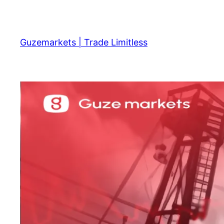
Skip
to
content
Guzemarkets | Trade Limitless