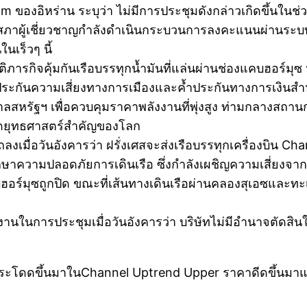
im ของอิหร่าน ระบุว่า ไม่มีการประชุมดังกล่าวเกิดขึ้นในช่ว
ว่า สภาผู้เชี่ยวชาญกำลังดำเนินกระบวนการลงคะแนนผ่านร
นเร็วๆ นี้
บัติภารกิจคุ้มกันเรือบรรทุกน้ำมันที่แล่นผ่านช่องแคบฮอร์มุ
ประกันความเสี่ยงทางการเมืองและค้ำประกันทางการเงินสำ
รัฐบาลสหรัฐฯ เพื่อควบคุมราคาพลังงานที่พุ่งสูง ท่ามกลาง
จุดยุทธศาสตร์สำคัญของโลก
เมื่อวันอังคารว่า ฝรั่งเศสจะส่งเรือบรรทุกเครื่องบิน Cha
ักษาความปลอดภัยการเดินเรือ ซึ่งกำลังเผชิญความเสี่ยงจา
คบฮอร์มุซถูกปิด ขณะที่เส้นทางเดินเรือผ่านคลองสุเอซและ
านในการประชุมเมื่อวันอังคารว่า บริษัทไม่มีอำนาจตัดสินใ
 กระโดดขึ้นมาในChannel Uptrend Upper ราคาดีดขึ้นมาแ