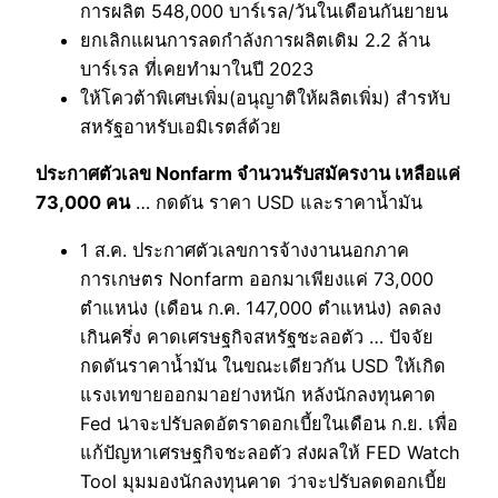
การผลิต 548,000 บาร์เรล/วันในเดือนกันยายน
ยกเลิกแผนการลดกำลังการผลิตเดิม 2.2 ล้าน
บาร์เรล ที่เคยทำมาในปี 2023
ให้โควต้าพิเศษเพิ่ม(อนุญาติให้ผลิตเพิ่ม) สำรหับ
สหรัฐอาหรับเอมิเรตส์ด้วย
ประกาศตัวเลข Nonfarm จำนวนรับสมัครงาน เหลือแค่
73,000 คน
… กดดัน ราคา USD และราคาน้ำมัน
1 ส.ค. ประกาศตัวเลขการจ้างงานนอกภาค
การเกษตร Nonfarm ออกมาเพียงแค่ 73,000
ตำแหน่ง (เดือน ก.ค. 147,000 ตำแหน่ง) ลดลง
เกินครึ่ง คาดเศรษฐกิจสหรัฐชะลอตัว … ปัจจัย
กดดันราคาน้ำมัน ในขณะเดียวกัน USD ให้เกิด
แรงเทขายออกมาอย่างหนัก หลังนักลงทุนคาด
Fed น่าจะปรับลดอัตราดอกเบี้ยในเดือน ก.ย. เพื่อ
แก้ปัญหาเศรษฐกิจชะลอตัว ส่งผลให้ FED Watch
Tool มุมมองนักลงทุนคาด ว่าจะปรับลดดอกเบี้ย