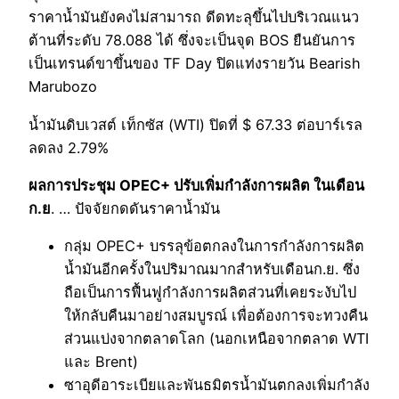
ราคาน้ำมันยังคงไม่สามารถ ดีดทะลุขึ้นไปบริเวณแนว
ต้านที่ระดับ 78.088 ได้ ซึ่งจะเป็นจุด BOS ยืนยันการ
เป็นเทรนด์ขาขึ้นของ TF Day ปิดแท่งรายวัน Bearish
Marubozo
น้ำมันดิบเวสต์ เท็กซัส (WTI) ปิดที่ $ 67.33 ต่อบาร์เรล
ลดลง 2.79%
ผลการประชุม OPEC+ ปรับเพิ่มกำลังการผลิต ในเดือน
ก.ย
. … ปัจจัยกดดันราคาน้ำมัน
กลุ่ม OPEC+ บรรลุข้อตกลงในการกำลังการผลิต
น้ำมันอีกครั้งในปริมาณมากสำหรับเดือนก.ย. ซึ่ง
ถือเป็นการฟื้นฟูกำลังการผลิตส่วนที่เคยระงับไป
ให้กลับคืนมาอย่างสมบูรณ์ เพื่อต้องการจะทวงคืน
ส่วนแบ่งจากตลาดโลก (นอกเหนือจากตลาด WTI
และ Brent)
ซาอุดีอาระเบียและพันธมิตรน้ำมันตกลงเพิ่มกำลัง