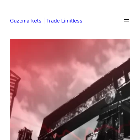
Skip
to
Guzemarkets | Trade Limitless
content