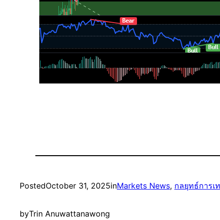
Posted
October 31, 2025
in
Markets News
, 
กลยุทธ์การเ
by
Trin Anuwattanawong