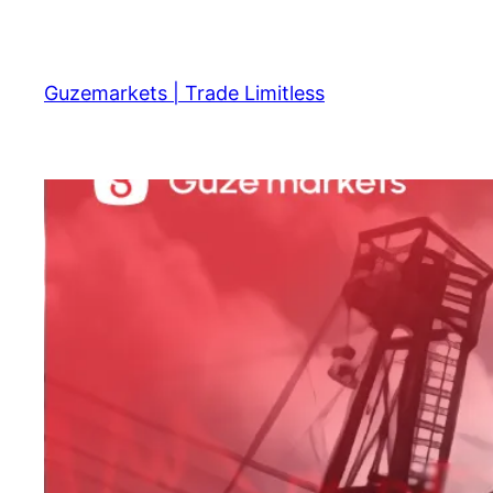
Skip
to
content
Guzemarkets | Trade Limitless