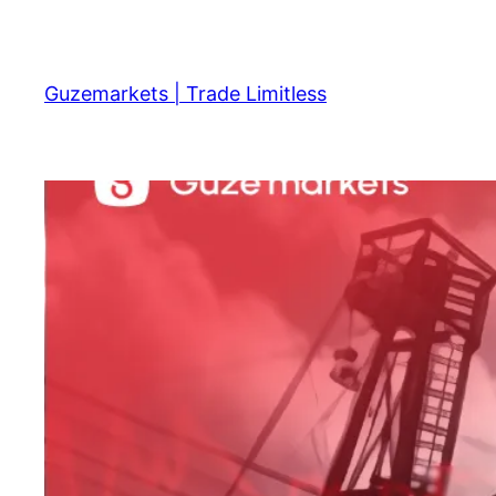
Skip
to
content
Guzemarkets | Trade Limitless