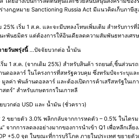
ราซิล โดยอ้างเป็นการลดต้นทุนและช่วยสนับสนุนสงครามของร
่างกฎหมาย Sanctioning Russia Act มีแนวคิดเก็บภาษีสูง
 25% เริ่ม 1 ส.ค. และจะมีบทลงโทษเพิ่มเติม สำหรับการที่อิ
ฐานะพันธมิตร แต่ต้องการให้อินเดียลดความสัมพันธทางเศรษ
ยวันพรุ่งนี้
…ปัจจัยบวกต่อ น้ำมัน
่ม 1 ส.ค. (จากเดิม 25%) สำหรับสินค้า รถยนต์,ชิ้นส่วนรถยน
นล้านดอลลาร์ ในโครงการที่สหรัฐควบคุม ซึ่งทรัมป์จะระบุแล
 มูลค่า พันล้านดอลลาร์ และต้องเปิดการค้าเสรีสหรัฐในเกาหล
าสตร์” สำหรับเกษตรกรในเกาหลี
ัยบวกต่อ USD และ น้ำมัน (ชั่วคราว)
 2 ขยายตัว 3.0% พลิกกลับจากการหดตัว – 0.5% ในไตรม
่งขึ้น” จากการลดลงอย่างมากของการนำเข้า Q1 เพื่อหลีกเลี่
พิม GDP +5.0 จุด ในขณะที่การบริโภค ภายในประเทศ ขยาย