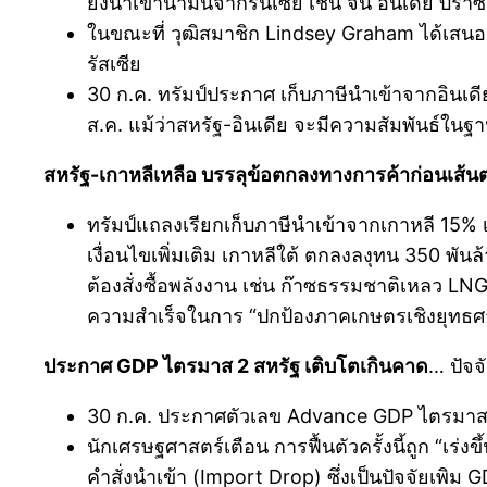
ยังนำเข้าน้ำมันจากรันเซีย เช่น จีน อินเดีย บ
ในขณะที่ วุฒิสมาชิก Lindsey Graham ได้เสนอร
รัสเซีย
30 ก.ค. ทรัมป์ประกาศ เก็บภาษีนำเข้าจากอินเดีย
ส.ค. แม้ว่าสหรัฐ-อินเดีย จะมีความสัมพันธ์ใน
สหรัฐ-เกาหลีเหลือ บรรลุข้อตกลงทางการค้าก่อนเส้นตา
ทรัมป์แถลงเรียกเก็บภาษีนำเข้าจากเกาหลี 15% เริ
เงื่อนไขเพิ่มเติม เกาหลีใต้ ตกลงลงุทน 350 พั
ต้องสั่งซื้อพลังงาน เช่น ก๊าซธรรมชาติเหลว LNG
ความสำเร็จในการ “ปกป้องภาคเกษตรเชิงยุทธศ
ประกาศ GDP ไตรมาส 2 สหรัฐ เติบโตเกินคาด
… ปัจจ
30 ก.ค. ประกาศตัวเลข Advance GDP ไตรมาส
นักเศรษฐศาสตร์เตือน การฟื้นตัวครั้งนี้ถูก “เร
คำสั่งนำเข้า (Import Drop) ซึ่งเป็นปัจจัยเ