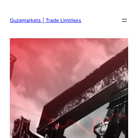
Skip
to
Guzemarkets | Trade Limitless
content