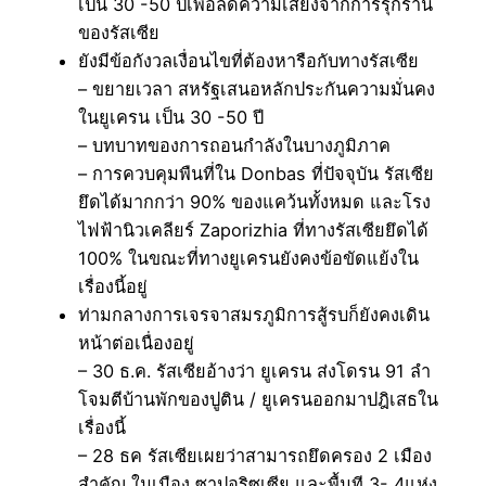
เป็น 30 -50 ปีเพื่อลดความเสี่ยงจากการรุกราน
ของรัสเซีย
ยังมีข้อกังวลเงื่อนไขที่ต้องหารือกับทางรัสเซีย
– ขยายเวลา สหรัฐเสนอหลักประกันความมั่นคง
ในยูเครน เป็น 30 -50 ปี
– บทบาทของการถอนกำลังในบางภูมิภาค
– การควบคุมพืนที่ใน Donbas ที่ปัจจุบัน รัสเซีย
ยึดได้มากกว่า 90% ของแคว้นทั้งหมด และโรง
ไฟฟ้านิวเคลียร์ Zaporizhia ที่ทางรัสเซียยึดได้
100% ในขณะที่ทางยูเครนยังคงข้อขัดแย้งใน
เรื่องนี้อยู่
ท่ามกลางการเจรจาสมรภูมิการสู้รบก็ยังคงเดิน
หน้าต่อเนื่องอยู่
– 30 ธ.ค. รัสเซียอ้างว่า ยูเครน ส่งโดรน 91 ลำ
โจมตีบ้านพักของปูติน / ยูเครนออกมาปฎิเสธใน
เรื่องนี้
– 28 ธค รัสเซียเผยว่าสามารถยึดครอง 2 เมือง
สำคัญ ในเมือง ซาปอริซเซีย และพื้นที 3- 4แห่ง