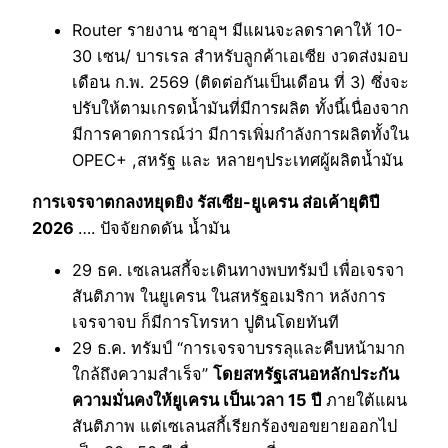
Router รายงาน ซาอุฯ มีแผนจะลดราคาให้ 10-
30 เซน/ บารเรล สำหรับลูกค้าเอเซีย งวดส่งมอบ
เดือน ก.พ. 2569 (ติดต่อกันเป็นเดือน ที่ 3) ซึ่งจะ
ปรับให้ตามเกรดน้ำมันที่มีการผลิต ทั้งนี้เนื่องจาก
มีการคาดการณ์ว่า มีการเพิ่มกำลังการผลิตทั้งใน
OPEC+ ,สหรัฐ และ หลายๆประเทศผู้ผลิตน้ำมัน
การเจรจาตกลงหยุดยิง รัสเซีย-ยูเครน ส่อเค้ายุติปี
2026
…. ปัจจัยกดดัน น้ำมัน
29 ธค. เซเลนสกี้จะเดินทางพบทรัมป์ เพื่อเจรจา
สันติภาพ ในยูเครน ในสหรัฐอเมริกา หลังการ
เจรจาจบ ก็มีการโทรหา ปูตินโดยทันที
29 ธ.ค. ทรัมป์ “การเจรจาบรรลุและคืบหน้ามาก
ใกล้ถึงความสำเร็จ”
โดยสหรัฐเสนอหลักประกัน
ความมั่นคงให้ยูเครน เป็นเวลา 15 ปี
ภายใต้แผน
สันติภาพ แต่เซเลนสกี้เรียกร้องขอขยายออกไป