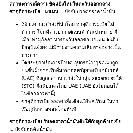
สถานะการณ์ความขัดแย้งใหม่ในตะวันออกกลาง
ซาอุดิอาระเบีย – เยเมน
… ปัจจัยบวกต่อราคาน้ำมัน
29 ธ.ค.กองกำลังที่นำโดย ซาอุดีอาระเบีย ได้
ทำการ โจมตีทางอากาศแบบจำกัดเป้าหมาย ที่
เมืองท่ามุกัลลา ทางตะวันออกของเยเมน จนถึง
ปัจจุบันยังคงไม่มีรายงานความเสียหายอย่างเป็น
ทางการ
โดยระบุว่าเป็นการโจมตี อุปกรณ์อาวุธที่เพิ่งถูก
ขนขึ้นฝั่งจากเรือที่มาจากสหรัฐอาหรับเอมิเรตส์
(UAE) ซึ่งถูกกล่าวหาว่าส่งใหักลุ่ม separatist ใต้
(STC) ที่สนับสนุนโดย UAE (UAE ยังไม่ตอบโต้
ในข้อกล่าวหานี้)
ซาอุดิอารเบีย ออกคำสั่งเตือนให้พลเรือน ในท่า
เรือมุกัลลา อพยพโดยทันที
ซาอุดิอาระเบียปรับลดราคาน้ำมันดิบให้กับลูกค้าเอเซีย
… ปัจจัยกดดันน้ำมัน