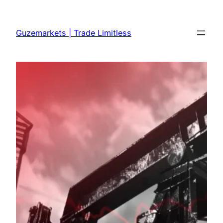
Skip
to
Guzemarkets | Trade Limitless
content