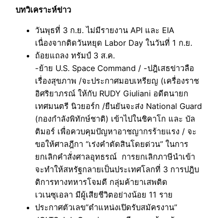
บทวิเคราะห์ข่าว
วันพุธที่ 3 ก.ย. ไม่มีรายงาน API และ EIA
เนื่องจากติดวันหยุด Labor Day ในวันที่ 1 ก.ย.
ถ้อยแถลง ทรัมป์ 3 ส.ค.
-ย้าย U.S. Space Command / -ปฎิเสธข่าวลือ
เรื่องสุขภาพ /จะประกาศมอบเหรียญ (เครื่องราช
อิศริยาภรณ์ ให้กับ RUDY Giuliani อดีตนายก
เทศมนตรี นิวยอร์ก /ยืนยันจะส่ง National Guard
(กองกำลังพิทักษ์ชาติ) เข้าไปในชิคาโก และ บัล
ติมอร์ เพื่อควบคุมปัญหาอาชญากรร้ายแรง / จะ
ขอให้ศาลฎีกา “เร่งคำตัดสินโดยด่วน” ในการ
ยกเลิกคำสั่งศาลอุทธรณ์ การยกเลิกภาษีนำเข้า
จะทำให้สหรัฐกลายเป็นประเทศโลกที่ 3 การปฎิบ
ติการทางทหารโจมตี กลุ่มค้ายาเสพติด
เวเนซุเอลา มีผู้เสียชีวิตอย่างน้อย 11 ราย
ประกาศตัวเลข”ตำแหน่งเปิดรับสมัครงาน”