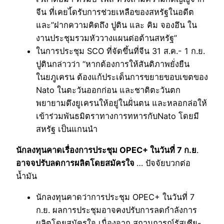
จีน ที่เคยไ้ดรับการช่วยเหลือของสหรัฐในอดีต
และ”ฝากความคิดถึง ปูติน และ คิม จองอึน ใน
งานประชุมรวมหัววางแผนต่อต้านสหรัฐ”
ในการประชุม SCO ที่จัดขึ้นที่จีน 31 ส.ค.- 1 ก.ย.
ปูตินกล่าวว่า “หากต้องการให้สันติภาพยั่งยืน
ในยฦูเครน ต้องแก้ประเด็นการขยายขอบเขตของ
Nato ในตะวันออกก่อน และชาติตะวันตก
พยายามดึงยูเครนให้อยู่ในฝั่นตน และหลอกล่อให้
เข้าร่วมพันธมิตราทางการทหารกับNato โดยมี
สหรัฐ เป็นแกนนำ
นักลงทุนคาดเรื่องการประชุม OPEC+ ในวันที่ 7 ก.ย
.
อาจจปรับลดการผลิตโดยสมัครใจ
… ปัจจัยบวกต่อ
น้ำมัน
นักลงทุนคาดว่าการประชุม OPEC+ ในวันที่ 7
ก.ย. ผลการประชุมอาจคงปรับการลดกำลังการ
ผลิตโดยสมัครใจ เนื่องจาก สถานการณ์รัสเซีย-