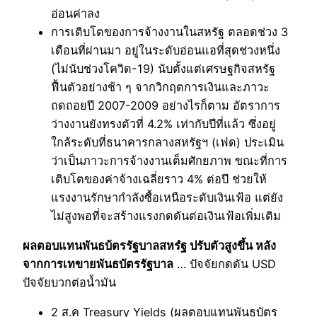
อ่อนค่าลง
การเติบโตของการจ้างงานในสหรัฐ ตลอดช่วง 3
เดือนที่ผ่านมา อยู่ในระดับอ่อนแอที่สุดช่วงหนึ่ง
(ไม่นับช่วงโควิด-19) นับตั้งแต่เศรษฐกิจสหรัฐ
ฟื้นตัวอย่างช้า ๆ จากวิกฤตการเงินและภาวะ
ถดถอยปี 2007-2009 อย่างไรก็ตาม อัตราการ
ว่างงานยังทรงตัวที่ 4.2% เท่ากับปีที่แล้ว ซึ่งอยู่
ใกล้ระดับที่ธนาคารกลางสหรัฐฯ (เฟด) ประเมิน
ว่าเป็นภาวะการจ้างงานเต็มศักยภาพ ขณะที่การ
เติบโตของค่าจ้างเฉลี่ยราว 4% ต่อปี ช่วยให้
แรงงานรักษากำลังซื้อเหนือระดับเงินเฟ้อ แต่ยัง
ไม่สูงพอที่จะสร้างแรงกดดันต่อเงินเฟ้อเพิ่มเติม
ผลตอบแทนพันธบ้ตรรัฐบาลสหรํฐ ปรับตัวสูงขึ้น หลัง
จากการเทขายพันธบัตรรัฐบาล
… ปัจจัยกดดัน USD
ปัจจัยบวกต่อน้ำมัน
2 ส.ค Treasury Yields (ผลตอบแทนพันธบัตร