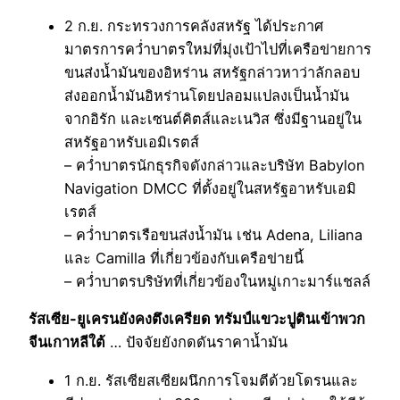
2 ก.ย. กระทรวงการคลังสหรัฐ ได้ประกาศ
มาตรการคว่ำบาตรใหม่ที่มุ่งเป้าไปที่เครือข่ายการ
ขนส่งน้ำมันของอิหร่าน สหรัฐกล่าวหาว่าลักลอบ
ส่งออกน้ำมันอิหร่านโดยปลอมแปลงเป็นน้ำมัน
จากอิรัก และเซนต์คิตส์และเนวิส ซึ่งมีฐานอยู่ใน
สหรัฐอาหรับเอมิเรตส์
– คว่ำบาตรนักธุรกิจดังกล่าวและบริษัท Babylon
Navigation DMCC ที่ตั้งอยู่ในสหรัฐอาหรับเอมิ
เรตส์
– คว่ำบาตรเรือขนส่งน้ำมัน เช่น Adena, Liliana
และ Camilla ที่เกี่ยวข้องกับเครือข่ายนี้
– คว่ำบาตรบริษัทที่เกี่ยวข้องในหมู่เกาะมาร์แชลล์
รัสเซีย-ยูเครนยังคงตึงเครียด ทรัมป์แขวะปูตินเข้าพวก
จีนเกาหลีใต้
… ปัจจัยยังกดดันราคาน้ำมัน
1 ก.ย. รัสเซียสเซียผนึกการโจมตีด้วยโดรนและ