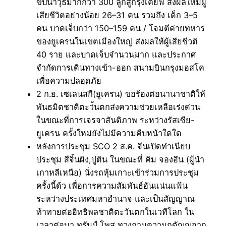
ขีปนาวุธมากกว่า 300 ลูกสู่กรุงเคียฟ ส่งผลให้มีผู้
เสียชีวิตอย่างน้อย 26–31 คน รวมถึง เด็ก 3–5
คน บาดเจ็บกว่า 150–159 คน / โจมตีค่ายทหาร
ของยูเครนในเขตเมืองใหญ่ ส่งผลให้ผู้เสียชีวติ
40 ราย และบาดเจ็บจำนวนมาก และประกาศ
จำกัดการเดินทางเข้า-ออก สนามบินกรุงมอสโค
เพื่อความปลอดภัย
2 ก.ย. เซเลนสกี(ยูเครน) ขอร้องต่อนานาชาติให้
พันธมิตชาติตะว่ันตกส่งความช่วยเหลือเร่งด่วน
ในขณะที่การเจรจาสันติภาพ ระหว่างรัสเซีย-
ยูเครน ครั้งใหม่ยังไม่มีความคืบหน้าใดใด
หลังการประชุม SCO 2 ส.ค. จีนเปิดทำเนียบ
ประชุม สีจิ้นผิง,ปูติน ในขณะที่ คิม จองอึน (ผู้นำ
เกาหลีเหนือ) นั่งรถหุ้มเกาะเข้าร่วมการประชุม
ครั้งนี้ด้ว เพื่อการความสัมพันธ์อันแน่นแฟ้น
ระหว่างประเทศมหาอำนาจ และเป็นสัญญาณ
ท้าทายต่ออิทธิพลชาติตะวันตกในเวทีโลก ใน
เวลาต่อมา ทรัมป์ โพส ทวงถามความกตัญญูจาก