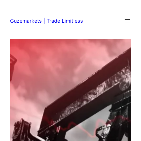
Skip
to
Guzemarkets | Trade Limitless
content