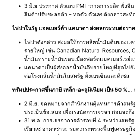
3 มิ.ย ประกาศ ตัวเลข PMI -ภาคการผลิต ฝั่งจ
สินค้าปรับชะลอตัว – หดตัว ตัวเลขดังกล่าวสะ
ไฟป่าในรัฐ แอลเบอร์ต้า แคนาดา ส่งผลกระทบต่อราค
ไฟป่าดังกล่าว ส่งผลให้การผลิตน้ำมันดิบของแ
รายใหญ่ เช่น Canadian Natural Resources,
น้ำมันทรายน้ำมันรอบเมืองฟอร์ตแมคเมอร์เรย์
แคนาดาเป็นผู้ส่งออกน้ำมันดิบรายใหญ่ที่สุด
ต่อโรงกลั่นน้ำมันในสหรัฐ ทั้งเบนซินและดีเซล
ทรัมปประกาศขึ้นภาษี เหล็ก-อะลูมิเนียม เป็น 50 %.
..
2 มิ.ย. จดหมายจากสำนักงานผู้แทนการค้าสหรัฐ (US
ประเมินข้อเสนอ เพื่อเร่งนัดการเจรจา ก่อนจะถึงก
31 พ.ค. การเจรจาการค้ารอบที่ 4 ระหว่างสหรัฐ –
เรียวเซ อาคาซาวะ รมต.กระทรวงฟื้นฟูเศรษฐกิจญี