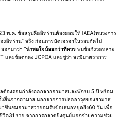
 23 พ.ค. ข้อสรุปคืออิหร่านต้องยอมให้ IAEA(ทบวงการ
ของอิหร่าน” จริง ก่อนการนัดเจรจาในรอบถัดไป
้ ออกมาว่า “
น่าพอใจน้อยกว่าที่ควร
พบข้อกังวลหลาย
 NPT และข้อตกลง JCPOA และขู่ว่า จะมีมาตราการ
าเอลต้องถอนกำลังออกจากฮามาสและพักรบ 5 ปี พร้อม
ดทั้งสิ้นจากฮามาส นอกจากการปลดอาวุธของฮามาส
าชื่นชมฮามาสว่ายอมรับข้อเสนอหยุดยิง60 วัน เพื่อ
ียชีวิต31 ราย จากการกลาดยิงศุนย์แจกจ่ายความช่วย