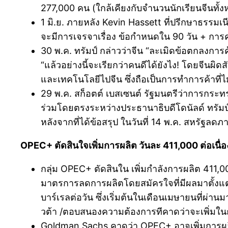
277,000 คน (ใกล้เคียงกับจำนวนนักเรียนจีนทั้งห
1 มิ.ย. ภายหลัง Kevin Hassett ที่ปรีกษาธรรมเน
จะมีการเจรจาเรื่อง ข้อกำหนดใน 90 วัน + การ
30 พ.ค. ทรัมป์ กล่าวว่าจีน “ละเมิดข้อตกลงการค
“แล้วอย่างนี้จะเรียกว่าคนดีได้ยังไง! โดยจีนผิ
และเทคโนโลยีไปจีน ซึ่งถือเป็นการทำการค้าที่ไ
29 พ.ค. สก็อตต์ เบสเซนต์ รัฐมนตรีว่าการกระทร
ร่วมโดยตรงระหว่างประธานาธิบดีโดนัลด์ ทรัมป์ กั
หลังจากที่ได้ข้อสรุป ในวันที่ 14 พ.ค. สหรัฐลดภา
OPEC+ ตัดสินใจเพิ่มการผลิต วันละ 411,000 ต่อเนื่อ
กลุ่ม OPEC+ ตัดสินใน เพิ่มกำลังการผลิต 411,000
มาตรการลดการผลิตโดยสมัครใจที่มีผลมาตั้งแต่
บาร์เรลต่อวัน ซึ่งเริ่มต้นในเดือนเมษายนที่ผ่
วต้า /ตอบสนองความต้องการทีคาดว่าจะเพิ่มในฤด
Goldman Sachs คาดว่า OPEC+ อาจเพิ่มการผลิ