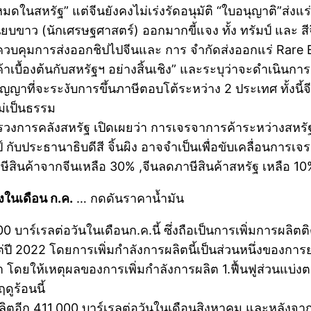
มดในสหรัฐ” แต่จีนยังคงไม่เร่งรัดอนุมัติ “ใบอนุญาติ”ส่งแ
ียบขาว (นักเศรษฐศาสตร์) ออกมากขี้แจง ทั้ง ทรัมป์ และ สี
ควบคุมการส่งออกชิปไปจีนและ การ จำกัดส่งออกแร่ Rare E
้าเบื้องต้นกับสหรัฐฯ อย่างสิ้นเชิง” และระบุว่าจะดำเนินก
ดสัญญาที่จะระงับการขึ้นภาษีตอบโต้ระหว่าง 2 ประเทศ ทั้งนี
ม่เป็นธรรม
วงการคลังสหรัฐ เปิดเผยว่า การเจรจาการค้าระหว่างสหรัฐฯ
บประธานาธิบดีสี จิ้นผิง อาจจำเป็นเพื่อขับเคลื่อนการเจรจา
ษีสินค้าจากจีนเหลือ 30% ,จีนลดภาษีสินค้าสหรัฐ เหลือ 10% ซ
งในเดือน ก.ค.
… กดดันราคาน้ำมัน
 บาร์เรลต่อวันในเดือนก.ค.นี้ ซึ่งถือเป็นการเพิ่มการผลิตติ
ปี 2022 โดยการเพิ่มกำลังการผลิตนี้เป็นส่วนหนึ่งของก
านมา โดยให้เหตุผลของการเพิ่มกำลังการผลิต 1.ฟื้นฟูส่วนแบ
ูร้อนนี้
ตอีก 411,000 บาร์เรลต่อวันในเดือนสิงหาคม และหลังจาก