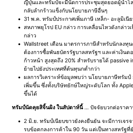
ญี่ปุ่นและทรัมป์จะมีนัดการประชุมสุดยอดผู้นำโล
กลับลำกร้าวแข็งกับนโยบายภาษีอื่นๆ
31 พ.ค. ทรัมป์ประกาศเพิ่มภาษี เหล็ก- อะลูมิ
สหภาพยุโรป EU กล่าว การเคลื่อนไหวดังกล่า
กล่าว
Wallstreet เตือน มาตรการภาษีสำหรับนักลงท
ต้องการซื้อพันธบัตรรัฐบาลสหรัฐฯ และค่าเงิน
ก้าวหน้า สูงสุดถึง 20% สำหรับรายได้ passive 
ย้ายไปยังประเทศที่ต้นทุนกต่ำกว่า
ผลการวิเคราะห์ข้อมูลพบว่า นโยบายภาษีทรัมป์ 
เพิ่มขึ้น ซึ่งทั้งบริษัทยักษ์ใหญ่ระดับโลก ทั
ขึ้นได้
ทรัมป์นัดคุยสิจิ้นผิง ในสัปดาห์นี้
… ปัจจัยบวกต่อราคาน
2 มิ.ย. ทรัมป์เนียบขาวยังคงยืนยัน จะมีการเจรจา
รบข้อตกลงการค้าใน 90 วัน แต่เป็นทางสหรัฐที่ยั