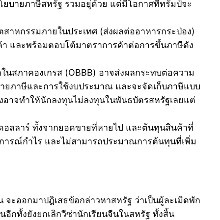
 นโยบายภาษีสหรัฐ รวมอยู่ด้วย แต่มีโอกาศทีทรัมป์จะ
สนุนอุตสาหกรรมภายในประเทศ (ส่งผลต่ออาหารกระป่อง)
า และพร้อมตอบโต้มาตราการค้าต่อการขึ้นภาษีดัง
ารณาในสภาคองเกรส (OBBB) อาจส่งผลกระทบต่อความ
กฎหมายภาษีและการใช้งบประมาณ และจะจัดเก็บภาษีแบบ
ึ่งอาจทำให้นักลงทุนไม่ลงทุนในพันธบัตรสหรัฐเลยแต่
อลลาร์ ทั้งจากยอดขายที่หายไป และต้นทุนสินค้าที่
บคาดการณ์กำไร และไม่สามารถประมาณการต้นทุนที่เพิ่ม
จีน จะออกมาปฎิเสธข้อกล่าวหาสหรัฐ ว่าเป็นผู้ละเมิดพัก
ั้งยังยกเลิกวีซ่านักเรียนจีนในสหรัฐ ทั้งสิ้น