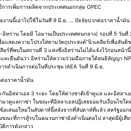
ีการเพิ่มการผลิตจากประเทศนอกกลุ่ม OPEC
งานนี้เอาไปใช้ในวันที 9 มิ.ย. … ปัจจัยบวกต่อราคาน้ำมัน
ฐ-อิหร่าน โดยมี โอมานเป็นประเทศคนกลาง) รอบที่ 5 วันที่
แสดงความโปร่งใส่ตามวัตถุประสงค์”นิวเคลียร์เพื่อสันติ
์ที่พบในสถานที่ 3 แห่งซึ่งอิหร่านไม่ได้แจ้งไว้ก่อนหน้านี
้ และยืนยันว่า อิหร่านให้ความร่วมมือภายใต้สนธิสัญญา
ดำเนินการต่อในที่ประชุม IAEA วันที่ 9 มิ.ย.
ต่อราคาน้ำมัน
ระกันอิสลาเอล 3 ระยะ โดยให้ต่างชาติเข้าดูแล และอิสล
มาดูแลกาซ่า ในขณะทีอิสลาเอลปฎิเสธยอมรับเงื่อนไขใ
สนอใหม่ในสัปดาห์นี้หลังจากที่สัปดาห์ที่แล้ว สหรัฐออกม
ขณะที่การสู้รบในฉนวนกาซ่ายังดำเนินต่อไป ล่าสุดมีผู้เส
ัติการดังกล่าว