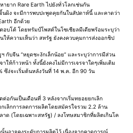
ร่หายาก Rare Earth ไปยังทั่วโลกเช่นกัน
จิ้นผิง จะมีการพบปะพูดคุยกันในสัปดาห์นี้ และคาดว่า
arth อีกด้วย
ารตอบโต้ โดยทรัมป์โพสต์ในโซเชียลมีเดียพร้อมระบุว่า
้จีนให้ความเห็นว่า สหรัฐ ยังคงควบคุมการส่งออกชิป
 กับจีน “หยุดชะงักเล็กน้อย” และระบุว่าการมีส่วน
ให้ก้าวหน้า ทั้งนี้ยังคงไม่มีการเจรจาใดๆเพิ่มเติม
ึง่จะเริ่มต้นหลังวันที่ 14 พ.ค. อีก 90 วัน
ตต่อกันเป็นเดือนที่ 3 หลังจากเริ่มทยอยยกเลิก
ารยกเลิกการลดการผลิตโดยสมัครใจรวม 2.2 ล้าน
่งตลาด (โดยเฉพาะสหรัฐ) / ลงโทษสมาชิกที่ผลิตเกินโค
นั้นอาจคงระดับการผลิตไว้ เนื่องจากคาดการณ์