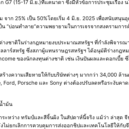
ก G7 (15-17 มิ.ย.)ที่แคนาดา ซึ่งมีหัวข้อการประชุมเรื่อง
เนียม จาก 25% เป็น 50%โดยเริ่ม 4 มิ.ย. 2025 เพื่อสนับ
วเป็น “บ่อนทำลาย”ความพยายามในการเจรจากสงครามการค้
ุนต่างชาติในร่างกฎหมายงบประมาณสหรัฐฯ ที่กำลังพิจ
ดอลลาร์สหรัฐ ซึ่งสภาผู้แทนราษฎรสหรัฐฯ ได้อนุมัติร่าง
income ของนักลงทุนต่างชาติ เช่น เงินปันผลและดอกเบี้ย ซ
สร้างความเสียหายให้กับบริษัทต่างๆ มากกว่า 34,000 ล้านด
้ง Apple, Ford, Porsche และ Sony ต่างต้องปรับลดหรือระงั
้ำม้น
ระหว่าง ทรัมป์และสีจิ้นผิง ในสัปดาห์นี้จริง แม้ว่า ล่าสุด 
งไม่ยกเลิกการควบคุมการส่งออกชิปและเทคโนโลยีให้กับจีนอีกท