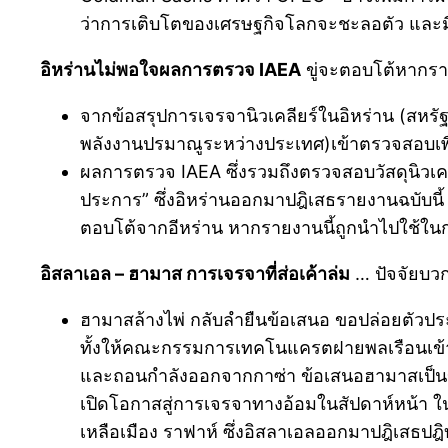
ว่าการเติบโตของเศรษฐกิจโลกจะชะลอตัว และม
อิหร่านไม่พอใจผลการตรวจ IAEA
ขู่จะตอบโต้หากราย
จากข้อสรุปการเจรจานิวเคลียร์ในอิหร่าน (สหรั
พลังงานปรมาณูระหว่างประเทศ)เข้าตรวจสอบเพื่อ
ผลการตรวจ IAEA ซึ่งรวมถึงตรวจสอบวัสดุนิวเคลียร
ประการ” ซึ่งอิหร่านออกมาปฎิเสธรายงานฉบับนี
ตอบโต้จากอีหร่าน หากรายงานนี้ถูกนำไปใช้ในการ
อิสลาเอล – ฮามาส การเจรจาที่ส่อเค้าล่ม
… ปัจจัยบวก
ฮามาสล้างไพ่ กลับลำยืนข้อเสนอ ขอปล่อยตัวป
ทั้งให้คณะกรรมการเทคโนแครตฝายพลเรือนเข้า
และถอนกำลังออกจากกาซ่า ข้อเสนอฮามาสเป็นข้อเ
เปิดโอกาสสู่การเจรจาทางอ้อมในสัปดาห์หน้า ใน
เหลือเมือง ราฟาห์ ซึ่งอิสลาเอลออกมาปฎิเสธปฎิบ