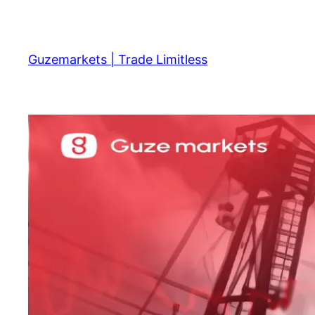
Skip
to
content
Guzemarkets | Trade Limitless