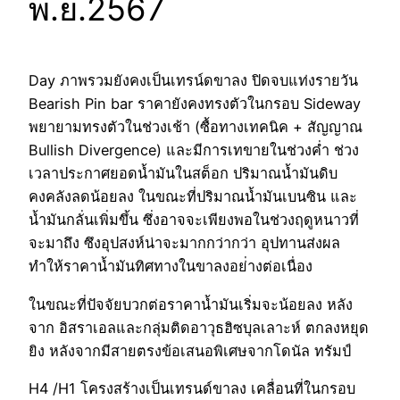
พ.ย.2567
Day ภาพรวมยังคงเป็นเทรน์ดขาลง ปิดจบแท่งรายวัน
Bearish Pin bar ราคายังคงทรงตัวในกรอบ Sideway
พยายามทรงตัวในช่วงเช้า (ซื้อทางเทคนิค + สัญญาณ
Bullish Divergence) และมีการเทขายในช่วงค่ำ ช่วง
เวลาประกาศยอดน้ำมันในสต็อก ปริมาณน้ำมันดิบ
คงคลังลดน้อยลง ในขณะที่ปริมาณน้ำมันเบนซิน และ
น้ำมันกลั่นเพิ่มขึ้น ซึ่งอาจจะเพียงพอในช่วงฤดูหนาวที่
จะมาถึง ซึงอุปสงห์น่าจะมากกว่ากว่า อุปทานส่งผล
ทำให้ราคาน้ำมันทิศทางในขาลงอย่่างต่อเนื่อง
ในขณะที่ปัจจัยบวกต่อราคาน้ำมันเริ่มจะน้อยลง หลัง
จาก อิสราเอลและกลุ่มติดอาวุธฮิซบุลเลาะห์ ตกลงหยุด
ยิง หลังจากมีสายตรงข้อเสนอพิเศษจากโดนัล ทรัมป์
H4 /H1 โครงสร้างเป็นเทรนด์ขาลง เคลื่อนที่ในกรอบ