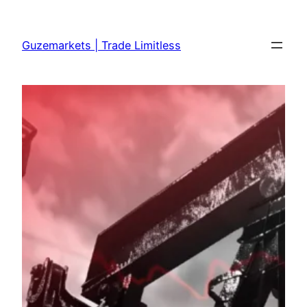
Skip
to
Guzemarkets | Trade Limitless
content