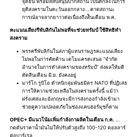
จุดยืน พร้อมสสับสนุนปากีสถาน เป็นตกลงในการ
ยุติสงครามในตะวันออกกลาง …คาดสถานะ
การณ์อาจลากยาาวต่อเนื่องถึงส้ินเดือน พ.ค.
คะแนนเสียงรีพับลิกันไม่พอที่จะช่วยทรัมป์ ใช้สิทธิทำ
สงคราม
พรรครีพับลิกันในสภาผู้แทนราษฎรคะแนนเสียง
ไม่พอในการคัดค้าน เดโมแครตเสนอ “จำกัด
อำนาจในการทำสงครามของทรัมป์” ส่งผลให้มติ
ตัดสินเดือน มิ.ย. ยังคงอยู่
มาร์โก รูบิโอ ตำหนิกลุ่มพันธมิตร NATO ที่ปฏิเสธ
การให้ความช่วยเหลือในสงครามครั้งนี้ แม้ว่า
ฝรั่งเศสและอังกฤษจะมีการส่งกองกำลังเข้ามา
ช่วยดูความปลอดภัยในช่องแคบฮอร์มุชก็ตาม
OPEC+ มีแนวโน้มเพิ่มกำลังกาผลิตในเดือน ก.ค.
…
กดดันราคาน้ำมันไม่ให้ปรับตัวสูงถึง 100-120 ดอลลาร์
ต่อบาร์เรล