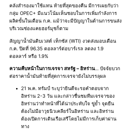
คลังสำรองมาใช้แทน ท้ายที่สุดของคืน มีการเผยกับว่า
กลุ่ม OPEC+ มีแนวโน้มเห็นชอบในการเพิ่มกำลังการ
ผลิตขั้นในเดือน ก.ค. แม้ว่าจะมีปัญญาในด้านการขนส่ง
บริเวณช่องแคยฮอร์มุชก็ตาม
สัญญาน้ำมันดิบเวสต์ เท็กซัส (WTI) งวดส่งมอบเดือน
ก.ค. ปิดที่ 96.35 ดอลลาร์ต่อบาร์เรล ลดลง 1.9
ดอลลาร์ หรือ 1.9%
ความคืบหน้าในการเจรจา สหรัฐ – อิหร่าน
… ปัจจัยบวก
ต่อราคาน้ำมันท้ายที่สุดการเจรจายังไม่บรรลุผล
21 พ.ค. ทรัมป์ ระบุว่ายินดีจะรอคำตอบจาก
อิหร่าน 2-3 วัน และกล่าวชื่นชมทีมเจรจาของ
อิหร่านว่าทำหน้าที่ได้น่าประทับใจ ขู่ย้ำ จุดยืน
ต้องไม่มีอาวุธนิวเคลียร์ในอิหร่าน และอิหร่าน
ต้องเปิดการเดินเรือเสรีโดยไม่มีการเก็บค่าผ่าน
ทาง