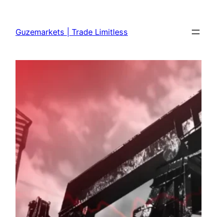
Skip
to
Guzemarkets | Trade Limitless
content