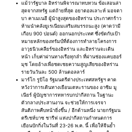
แม้ว่ารัฐบาล อิหร่านพิจารณาทบทวน ข้อเสอนล่า
สุดจากสหรัฐ แต่ถ้ายที่สุด อยาตอลเลาะห์ มอจตา
บา คาเมเนอี ผู้นำสูงสุดของอิหร่าน ประกาศกร้าว
ห้ามนำคลังยูเรเนียมเสริมสมรรถนะสูง (คาดว่ามี
เกือบ 900 ปอนด์) ออกนอกประเทศ ซึ่งขัดกับเป้า
หมายหลักของทรัมป์ที่ต้องการทำลายโครงการ
อาวุธนิวเคลียร์ของอิหร่าน และอิหร่านจะเดิน
หน้า เก็บค่าผ่านทางเรือทุกลำ ที่ผ่านช่องแคบฮอร์
มุช โดยอ้างเพื่อชดเชยความสูญเสียของอิหร่าน
รายวันวันละ 500 ล้านดอลลาร์
มาร์โก รูบิโอ รัฐมนตรีต่างประเทศสหรัฐฯ คาด
หวังว่าการเดินทางเยือนเตหะรานของ อาซิม มู
เนียร์ ผู้บัญชาการทหารบกปากีสถาน ในฐานะ
ตัวกลางประสานงาน จะช่วยให้การเจรจา
สันติภาพคืบหน้ายิ่งขึ้น / อีกด้านหนึ่ง นายกรัฐมน
ตรีเชห์บาซ ชารีฟ แห่งปากีสถานกำหนดการ
เยือนปักกิ่งในวันที่ 23-26 พ.ค. นี้ เพื่อให้จีนย้ำ