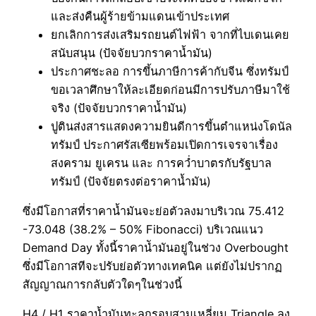
และส่งคืนผู้ร้ายข้ามแดนเข้าประเทศ
ยกเลิกการส่งเสริมรถยนต์ไฟฟ้า จากที่ไบเดนเคย
สนับสนุน (ปัจจัยบวกราคาน้ำมัน)
ประกาศชะลอ การขึ้นภาษีการค้ากับจีน ซึ่งทรัมป์
ขอเวลาศึกษาให้ละเอียดก่อนมีการปรับภาษีมาใช้
จริง (ปัจจัยบวกราคาน้ำมัน)
ปูตินส่งสารแสดงความยินดีการขึ้นตำแหน่งโดนัล
ทรัมป์ ประกาศรัสเซียพร้อมเปิดการเจรจาเรื่อง
สงคราม ยูเครน และ การคว่ำบาตรกับรัฐบาล
ทรัมป์ (ปัจจัยตรงต่อราคาน้ำมัน)
ซึ่งมีโอกาสที่ราคาน้ำมันจะย่อตัวลงมาบริเวณ 75.412
-73.048 (38.2% – 50% Fibonacci) บริเวณแนว
Demand Day ทั้งนี้ราคานัำมันอยู่ในช่วง Overbought
ซึ่งมีโอกาสทีจะปรับย่อตัวทางเทคนิค แต่ยังไม่ปรากฏ
สัญญาณการกลับตัวใดๆในช่วงนี้
H4 / H1 ราคาน้ำมันทะลุกรอบสามเหลี่ยม Triangle ลง