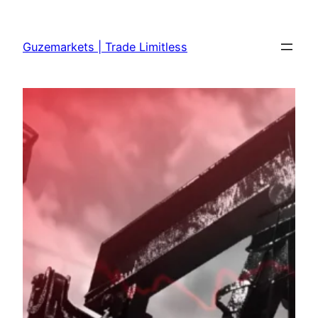
Skip
to
Guzemarkets | Trade Limitless
content