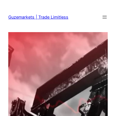
Skip
to
Guzemarkets | Trade Limitless
content