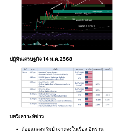
ปฎฺิทินเศรษฐกิจ 14 ม.ค.2568
บทวิเคราะห์ข่าว
ถ้อยแถลงทรัมป์ เจาะจงในเรื่อง อิหร่าน