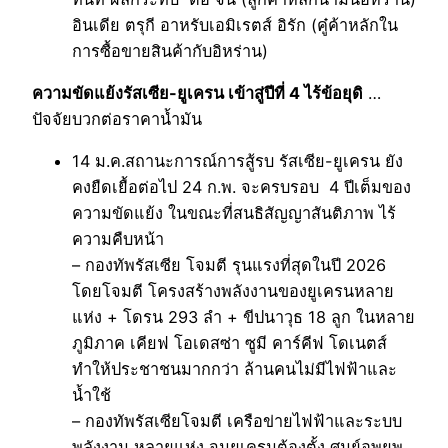
อินเดีย ตรุกี อาหรับเอมิเรตส์ อิรัก (คู๋ค้าหลักใน
การซื้อขายสินค้ากับอิหร่าน)
ความขัดแย้งรัสเซีย-ยูเครน เข้าสู่ปีที่ 4 ไร้ข้อยุดิ
…
ปัจจัยบวกต่อราคาน้ำมัน
14 ม.ค.สถานะการณ์การสู้รบ รัสเซีย-ยูเครน ยัง
คงยืดเยื้อต่อไป 24 ก.พ. จะครบรอบ 4 ปีเต็มของ
ความขัดแย้ง ในขณะที่สนธิสัญญาสันติภาพ ไร้
ความคืบหน้า
– กองทัพรัสเซีย โจมตี รุนแรงที่สุดในปี 2026
โดยโจมตี โครงสร้างพลังงานของยูเครนหลาย
แห่ง + โดรน 293 ลำ + ขีปนาวุธ 18 ลูก ในหลาย
ภูมิภาค เคียฟ โอเดสซ่า ซูมี คาร์คีฟ โดเนตส์
ทำให้ประชาชนมากกว่า ล้านคนไม่มีไฟฟ้าและ
น้ำใช้
– กองทัพรัสเซียโจมตี เครือข่ายไฟฟ้าและระบบ
พลังงาน หลายแห่ง จนยูเครนต้องตั้ง ศูนย์อพยพ