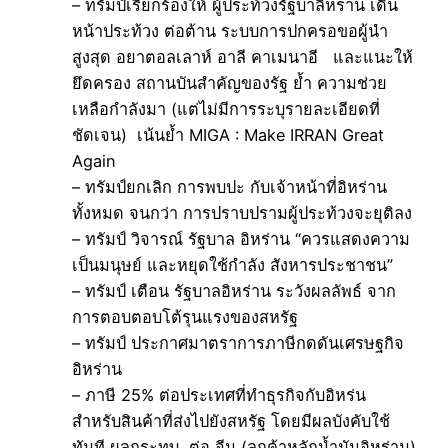
– ทรัมป์เรียกร้องให้ ผู้ประท้วงรัฐบาลิหราน เดิน
หน้าประท้วง ต่อต้าน ระบบการปกครอขอผู้นำ
สูงสุด อยาตอลเลาห์ อาลี คาเมนาอี และแนะให้
ยึดครอง สถานบันสำคัญของรัฐ ย้ำ ความช่วย
เหลือกำลังมา (แต่ไม่มีการระบุรายละเอียดที่
ชัดเจน) เน้นย้ำ MIGA : Make IRRAN Great
Again
– ทรัมป์ยกเลิก การพบปะ กับเจ้าหน้าที่อิหร่าน
ทั้งหมด จนกว่า การปราบปรามผู้ประท้วงจะยุติลง
– ทรัมป์ วิจารณ์ รัฐบาล อิหร่าน “ควรแสดงความ
เป็นมนุษย์ และหยุดใช้กำลัง สังหารประชาชน”
– ทรัมป์ เตือน รัฐบาลอิหร่าน ระวังผลลัพธ์ จาก
การตอบตอบโต้รุนแรงของสหรัฐ
– ทรัมป์ ประกาศมาตราการภาษีกดดันเศรษฐกิจ
อิหร่าน
– ภาษี 25% ต่อประเทศที่ทำธุรกิจกับอิหร่น
สำหรับสินค้าที่ส่งไปยังสหรัฐ โดยมีผลบังคับใช้
ทันที ผลกระทบ ต่อ จีน (ลูกค้าหลักน้ำมันอิหร่าน)