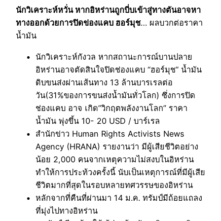
นักวิเคราะห์หวั่น หากอิหร่านถูกบี่บเข้าสู่ทางตันอาจหา
ทางออกด้วยการปิดข่องแคบ ฮอร์มุช
… ผลบวกต่อราคา
น้ำมัน
นักวิเคราะห์กังวล หากสถานะการณ์บานปลาย
อิหร่านอาจตัดสินใจปิดช่องแคบ “ฮอร์มุช” น้ำมัน
ดิบขนส่งผ่านเส้นทาง 13 ล้านบารเรลต่อ
วัน(31%ของการขนส่งน้ำมันทั่วโลก) ซึ่งการปิด
ช่องแคบ อาจ เกิด”วิกฤตพลังงานโลก” ราคา
น้ำมัน พุ่งขึ้น 10- 20 USD / บาร์เรล
สำนักข่าว Human Rights Activists News
Agency (HRANA) รายงานว่า มีผู้เสียชีวิตอย่าง
น้อย 2,000 คนจากเหตุความไม่สงบในอิหร่าน
ทำให้การประท้วงครั้งนี้ นับเป็นเหตุการณ์ที่มีผู้เสีย
ชีวิตมากที่สุดในรอบหลายทศวรรษของอิหร่าน
หลักจากที่คืนที่ผ่านมา 14 ม.ค. ทรัมป์มีถ้อยแถลง
ที่มุ่งไปทางอิหร่าน