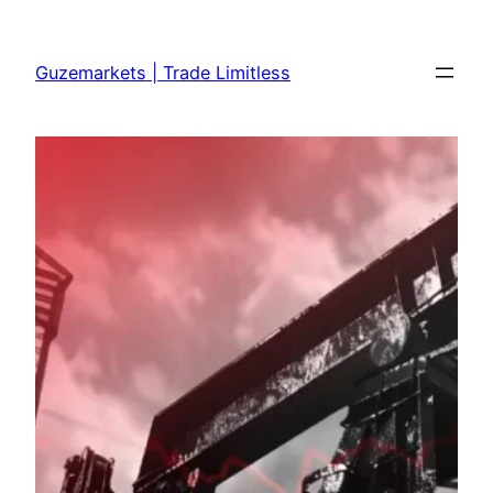
Skip
to
Guzemarkets | Trade Limitless
content