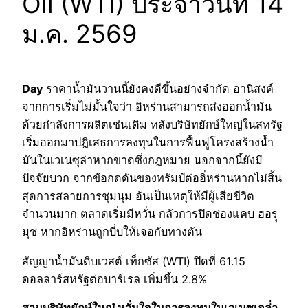
Oil (WTI) ประจำวันที่ 14
ม.ค. 2569
Day
ราคาน้ำมันวานนี้ยังคงดีขึ้นอย่างจำกัด อานิสงค์
จากการเริ่มไม่มั้นใจว่า อิหร่านสามารถส่งออกน้ำมัน
ด้วยกำลังการผลิตเช่นเดิม หลังบริษัทยักษ์ใหญ่ในสหรัฐ
เริ่มออกมาปฎิเสธการลงทุนในการฟื้นฟูโครงสร้างน้ำ
มันในเวเนซุล่าหากขาดซึ่งกฎหมาย นอกจากนี้ยังมี
ปัจจัยบวก จากข้อกดดันของทรัมป์ต่ออิ่หร่านหากไม่สิ้น
สุดการสลายการชุมนุม อันเป็นเหตุให้มีผู้เสียขีวิต
จำนวนมาก ตลาดเริ่มมีหวั่น กลัวการปิดช่องแคบ ฮอรฺุ
มุช หากอิหร่านถูกบี่บให้เจอกับทางตัน
สัญญาน้ำมันดิบเวสต์ เท็กซัส (WTI) ปิดที่ 61.15
ดอลลาร์สหรัฐต่อบาร์เรล เพิ่มขึ้น 2.8%
สามบริษัทยักษ์ใหญ๋ หวั่นใจในการลงทุนในเวเนซุเอล่่า