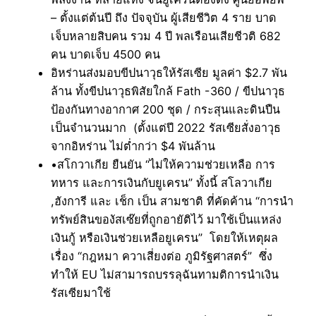
– ตั้งแต่ต้นปี ถึง ปัจจุบัน ผู้เสียชีวิต 4 ราย บาด
เจ็บหลายสิบคน รวม 4 ปี พลเรือนเสียชีวติ 682
คน บาดเจ็บ 4500 คน
อิหร่านส่งมอบขีปนาวุธให้รัสเซีย มูลค่า $2.7 พัน
ล้าน ทั้งขีปนาวุธพิสัยใกล้ Fath -360 / ขีปนาวุธ
ป้องกันทางอากาศ 200 ชุด / กระสุนและดินปืน
เป็นจำนวนมาก (ตั้งแต่ปี 2022 รัสเซียสั่งอาวุธ
จากอิหร่าน ไม่ต่ำกว่า $4 พันล้าน
•สโกวาเกีย ยืนยัน “ไม่ให้ความช่วยเหลือ การ
ทหาร และการเงินกับยูเครน” ทั้งนี้ สโลวาเกีย
,ฮังการี และ เช็ก เป็น สามชาติ ที่คัดค้าน “การนำ
ทรัพย์สินของัสเซ๊ยที่ถูกอายัติไว้ มาใช้เป็นแหล่ง
เงินกู้ หรือเงินช่วยเหลือยูเครน” โดยให้เหตุผล
เรื่อง “กฎหมา ควาเสี่ยงต่อ ภูมิรัฐศาสตร์” ซึ่ง
ทำให้ EU ไม่สามารถบรรลุฉันทามติการนำเงิน
รัสเซียมาใช้