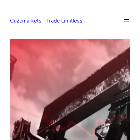
Skip
to
Guzemarkets | Trade Limitless
content