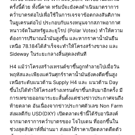
ครั้งนี้ด้วย ทั้งนี้คาด ทรัมป์จะยังคงดำเนินมาตราการ
คว่ำบาตรต่อไปเพื่อใช้ในการเจรจาข้อตกลงสันติภาพ
ในยูเครนต่อไป ประกอบกับแรงหนุนจากสภาพอากาศ
หนาวจัดในสหรัฐและยุโรป (Polar Votex) ทำให้ความ
ต้องการปริมาณน้ำมันสูงขึ้น และหากราคาน้ำมันยืน
เหนือ 78.184ได้สำเร็จจะทำให้โครงสร้างขาลง และ
Sideway ในระยะกลางสิ้นสุดลงทันที
H4 แม้ว่าโครงสร้างเทรนด์ขาขึ้นถูกทำลายไปเมื่อวัน
พฤหัสและเพียงแค่วันศุกร์ราคาน้ำมันยังคงดีดขึ้นสูง
เหนือระดับแนวต้าน Supply H4 และ แนวต้าน Day
ขึ้นไปได้ทำให้โครงสร้างเทรนด์ขาขึ้นกลับมาอีกคร้้ง มี
การเทขายออกมาระยะสั้นตั้งแต่ช่วงข่าวประกาศจนถึง
ท้ายตลาด อันเนื่องจากข่าวประกาศตัวเลข Non Farm
ส่งผลดีกับ USD(DXY) เปิดตลาดเช้านี้ได้รับอานิสงค์
จากมาตราการคว่ำบาตรของ โจไบเดน ที่ออกขึ้นใน
ช่วงสุดสัปดาห์ที่ผ่านมา ส่งผลให้ราคาเปิดตลาดดีดตัว