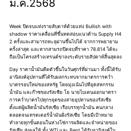
ม.ค.2568
Week ปิดจบแท่งรายสับดาห์ด้วยแท่ง Bullish with
shadow ราคาเคลื่อนที่ขึ้นทดสอบแนวต้าน Supply H4
2 ครั้งและสามารถทะลุผ่านขึ้นไปได้ จากการพยายาม
ครั้งล่าสุด และหากสามรถปิดจบที่ราคา 78.814 ได้จะ
ถือเป็นโครงสร้างเทรนด์ขาลงระดับรายสัปดาห์สิ้นสุดลง
Day ราคาน้ำมันดีดตัวขึ้นในวันศุกร์ที่ผ่านมา ทั้งนี้ได้รับ
อานิสงค์อุปทานที่ได้รับผลกระทบจากมาตรการคว่ำ
บาตรรอบใหม่ของสหรัฐ โดยมุ่งเน้นไปทีอุตสหกรรม
น้ำมัน และก๊าซของรัสเซีย โย นายไบเดนออกมาตรา
การคว่ำบาตรไปทุกๆจุดของสายอุปทานของรัสเซีย
ตั้งแต่ผู้ผลิตน้ำมันรัสเซีย เรือบรรทุกนัำมัน คนกลาง
ตลอดจนเทรดเดอร์น้ำมันฝั่งรัสเซีย โดยมีเป้าหมาย
ทำลายทุกขั้นตอนในห่วงโซ่การผลิตและจำหน่ายของ
รัสเซีย ส่งผลให้ ทั้ง WTI และ ฺBent ได้รับอานิสงค์ใน