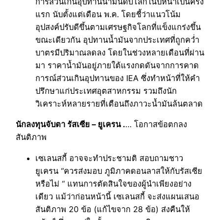
การส่วนเกินอุปทานน้ำมันดิบโลกในปีหน้าเป็นครั้ง
แรก นับตั้งแต่เดือน พ.ค. โดยชี้ว่าแนวโน้ม
อุปสงค์ปรับดีขึ้นตามเศรษฐกิจโลกที่แข็งแกร่งขึ้น
ขณะเดียวกัน อุปทานน้ำมันจากประเทศที่ถูกคว่ำ
บาตรมีปริมาณลดลง โดยในช่วงหลายเดือนที่ผ่าน
มา ราคาน้ำมันอยู่ภายใต้แรงกดดันจากการคาด
การณ์ส่วนเกินอุปทานของ IEA ซึ่งทำหน้าที่ให้คำ
ปรึกษาแก่ประเทศอุตสาหกรรม รวมถึงนัก
วิเคราะห์หลายรายที่เตือนถึงภาวะน้ำมันล้นตลาด
นักลงทุนจับตา รัสเซีย – ยูเครน .
… โอกาสข้อตกลง
สันติภาพ
เซเลนสกี้ อาจจะทำประชามติ สอบถามชาว
ยูเครน “ควรส่งมอบ ภูมิภาคดอนลาสให้กับรัสเซีย
หรือไม่ “ แทนการตัดสินใจของผู้นำเพียงอย่าง
เดียว แม้ว่าก่อนหน้านี้ เซเลนสกี้ จะส่งแผนเสนอ
สันติภาพ 20 ข้อ (แก้ไขจาก 28 ข้อ) ส่งคืนให้