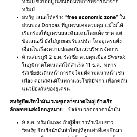
ทรัมป์ ซึ่งรออยู่ในขั้นตอนรอการพิจารณาจาก
ทรัมป์
สหรัฐ เสนอให้สร้าง
“free economic zone”
ใน
ส่วนของ Donbas ที่ยูเครนเคยควบคุม แม้ไม่ได้
เรียกร้องให้ยูเครนสละดินแดนโดยเด็ดขาด แต่
ข้อเสนอนี้ ยังไม่ถูกยอมรับแน่ชัด โดยยูเครนตั้ง
เงื่อนไขเรื่องความปลอดภัยและบริหารจัดการ
ด้านสมรภูมิ 2 ธ.ค. รัสเซีย ควบคุมเมือง
Siversk
ในภูมิภาคโดเนตสก์ได้สำเร็จ 11 ธ.ค. ทหาร
รัสเซียยังเดินหน้าภารกิจโจมตีตามแนวหน้าเช่น
เมือง คอนสตันติโนฟกาและโซฟิยิฟกา เพื่อกดดัน
แนวป้องกันของยูเครน
สหรัฐยึดเรือน้ำมันเวเนซุเอลา่ขนาดใหญ่ อ้างเรือ
ลักลอบขนส่งผิดกฎหมาย
… ปัจจัยบวกต่อราคาน้ำมัน
9 ธ.ค. ทรัมป์แถลง กับผู้สี่อข่าวทำเนียบขาว
“สหรัฐ ยึดเรือนำมันลำใหญ่ที่สุดเท่าที่เคยยึดมา