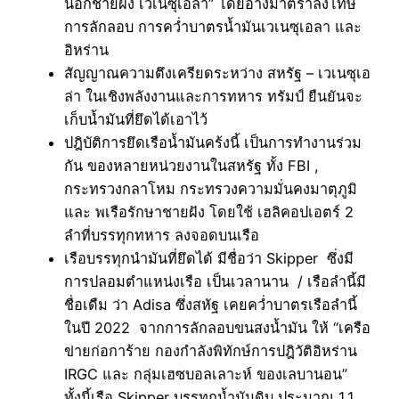
นอกชายฝั่ง เวเนซุเอล่า” โดยอ้างมาตราลงโทษ
การลักลอบ การคว่ำบาตรน้ำมันเวเนซุเอลา และ
อิหร่าน
สัญญาณความตึงเครียดระหว่าง สหรัฐ – เวเนซุเอ
ล่า ในเชิงพลังงานและการทหาร ทรัมป์ ยืนยันจะ
เก็บน้ำมันที่ยึดได้เอาไว้
ปฎิบัติการยึดเรือน้ำมันคร้งนี้ เป็นการทำงานร่วม
กัน ของหลายหน่วยงานในสหรัฐ ทั้ง FBI ,
กระทรวงกลาโหม กระทรวงความมั่นคงมาตุภูมิ
และ พเรือรักษาชายฝัง โดยใช้ เฮลิคอปเอตร์ 2
ลำที่บรรทุกทหาร ลงจอดบนเรือ
เรือบรรทุกนำมันที่ยึดได้ มีชื่อว่า Skipper ซึ่งมี
การปลอมตำแหน่งเรือ เป็นเวลานาน / เรือลำนี้มี
ชื่อเดืม ว่า Adisa ซึ่งสหัฐ เคยคว่ำบาตรเรือลำนี้
ในปี 2022 จากการลักลอบขนสงน้ำมัน ให้ “เครือ
ข่ายก่อการ้าย กองกำลังพิทักษ์การปฎิวัติอิหร่าน
IRGC และ กลุ่มเฮซบอลเลาะห์ ของเลบานอน”
ทั้งนี้เรือ Skipper บรรทุกน้ำมันดิบ ประมาณ 1.1