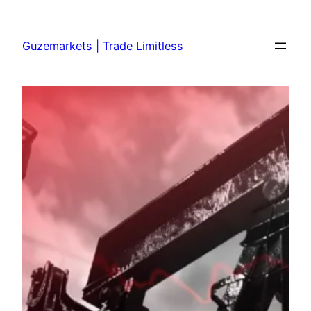
Skip
to
Guzemarkets | Trade Limitless
content