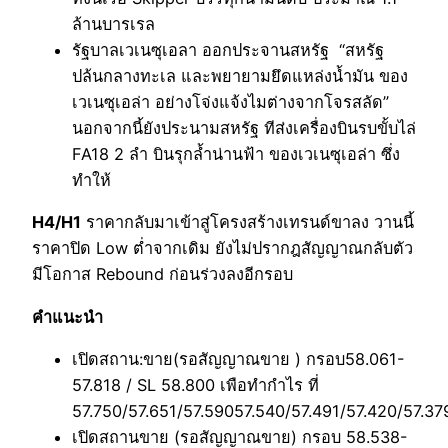
ล้านบารเรล
รัฐบาลเวเนซุเอลา ออกประจานสหรัฐ “สหรัฐ
ปล้นกลางทะเล และพยายามยึดแหล่งน้ำมัน ของ
เวเนซุเอล่า อย่างโจ่งแจ้งไมต่างจากโจรสลัด”
นอกจากนี้ยังประนามสหรัฐ ทีส่งเครื่องบินรบขั้บไล่
FA18 2 ลำ บินรุกล้ำน่านฟ้า ของเวเนซุเอล่า ซึ่ง
ทำให้
H4/H1
ราคากลับมาเข้าสู่โครงสร้างเทรนด์ขาลง วานนี้
ราคาปิด Low ต่ำจากเดิม ยังไม่ปรากฎสัญญาณกลับตัว
มีโอกาส Rebound ก่อนร่วงลงอีกรอบ
คำแนะนำ
เปิดสถาน:ขาย(รอสัญญาณขาย ) กรอบ58.061-
57.818 / SL 58.800 เพือทำกำไร ที่
57.750/57.651/57.59057.540/57.491/57.420/57.37
เปิดสถานขาย (รอสัญญาณขาย) กรอบ 58.538-