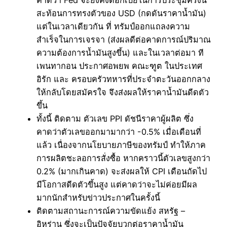
คาดว่า Fed จะยังคงดอกเบี้ยในการประชุมครั้งนี้
สะท้อนการทรงตัวของ USD (กดดันราคาน้ำมัน)
แต่ในเวลาเดียวกัน ที่ ทรัมป์ออกแถลงความ
สำเร็จในการเจรจา (ส่งผลดีต่อคาดการณ์ปริมาณ
ความต้องการน้ำมันสูงขึ้น) และในเวลาต่อมา ที
เพนทากอน ประกาศอพยพ คณะฑูต ในประเทศ
อิรัก และ ครอบครัวทหารที่ประจำตะวันออกกลาง
ให้กลับโดยสมัครใจ จึงส่งผลให้ราคาน้ำมันดีดตัว
ขึ้น
ทั้งนี้ ติดตาม ตัวเลข PPI ดัชนีราคาผู้ผลิต ซึ่ง
คาดว่าตัวเลขออกมามากว่า -0.5% เมื่อเดือนที่
แล้ว เนื่องจากนโยบายภาษีของทรัมป์ ทำให้ภาค
การผลิตชะลอการสั่งซื้อ หากคราวนี้ตัวเลขสูงกว่า
0.2% (มากเกินคาด) จะส่งผลให้ CPI เดือนถัดไป
มีโอกาสดีดตัวขึ้นสูง แต่คาดว่าจะไม่ค่อยมีผล
มากนักสำหรับข่าวประกาศในครั้งนี้
ติดตามสถานะการณ์ความขัดแย้ง สหรัฐ –
อิหร่าน ซึ่งจะเป็นปัจจัยบวกต่อราคาน้ำมัน