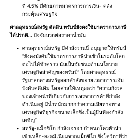
ที่ 4.5% มีศักยภาพมาตรการการเงิน- คลัง
กระตุ้นเศรษฐกิจ
ศาลอุทธรณ์สหรัฐ ตัดสิน ทรัมป์ยังคงใช้มาตราการภาษี
ได้ปรกติ
… ปัจจัยบวกต่อราคาน้ำมัน
ศาลอุทธรณ์สหรัฐ มีคำสั่งวานนี้ อนุญาตให้ทรัมป์
“ยังคงบังคับใช้มาตรการภาษีนำเข้าในระดับโลก
ต่อไปได้ชั่วคราว นับเป็นชัยชนะด้านนโยบาย
เศรษฐกิจสำคัญของทรัมป์” โดยศาลอุทธรณ์
รัฐบาลกลางสหรัฐออกคำสั่งขยายเวลาการระงับ
บังคับคดีเดิม โดยศาลให้เหตุผลว่า “ความกังวล
ของเจ้าหน้าที่เกี่ยวกับการเจรจาการค้าที่กำลัง
ดำเนินอยู่ มีน้ำหนักมากกว่าความเสียหายทาง
เศรษฐกิจที่ธุรกิจขนาดเล็กซึ่งเป็นผู้ยื่นฟ้องกำลัง
เผชิญ”
สหรัฐ-แม็กซิโก กำลังเจรจา กำหนดโควต้านำ
เข้าเหล็ก-อะลูมิเนียมจากแม็กซิโก ซึ่งโคว้ตาที่ว่า