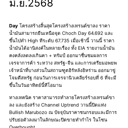
มิ.ย.2568
Day
โครงสร้างสิ้นสุดโครงสร้างเทรนด์ขาลง ราคา
น้ำมันสามารถยืนเหนือจุด Choch Day 64.692 และ
ขึ้นไปทำ High ทีระดับ 67.735 เมื่อเช้านี้ วานนี้ ราคา
น้ำมันได้อานิสงค์ในหลายเรื่อง ทั้ง EIA รายงานน้ำมัน
คงคลังลดลงเกินคา + ทรัมป์ ออกมาชื่นชมผลการ
เจรจาการค้า ระหว่าง สหรัฐ-จีน และการเตรียมอพยพ
เจ้าหน้าที่บางส่วนในสถานฑูตอิรัหลังอิหร่าน ออกมาขู่
โจมตีสหรัฐ ก่อนวันการเจรจานิวเคลียร์รอบที่ 6 ที่จะมี
ขึ้นในวันอาทิตย์นี้ทีโอมาน
ทางเทคนิค ราคาสามารถทำลายโครงสร้างเทรนด์ขา
ลง และยังสร้าง Channel Uptrend วานนี้ปิดแท่ง
Bullish Marubozo ณ ปัจจุบันราคาชนกรอบและมีการ
ปรับย่อตัวลงมาในลักษณะปิดขายทำกำไร ในโซน
Overbought