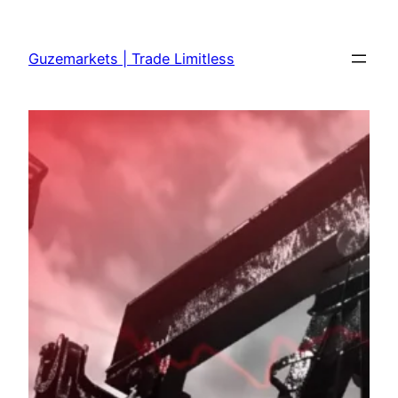
Skip
to
Guzemarkets | Trade Limitless
content