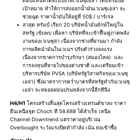
ตอบแทนที่ได้จะแบ่งให้เวเนซุเอล่า โดยทรัมป์มี
เป้าหมาย ทำให้การส่งออกน้ำมันเวเนซุเอล่า จะ
ช่วยฉุด ราคาน้ำมันให้อยู่ที่ 50$ / บาร์เรล
ล่าสุด ทรัมป์ เรียก 20 บริษัทน้ำมันยักษ์ใหญ่ใน
สหรัฐ เข้บพบ เพื่อหา บริษัทที่จะเข้าฟื้นฟูภาคพลัง
งานของเวเนซุล่า เนื่องจากช่วงที่ผ่านมา กำลัง
การผลิตนำมันในเวเนฯ ปรับตัวร่วงลงแรง
เนื่องจากขาดการบำรุงรักษา (สมองไหล) และ
การลงทุนที่หายไปของต่างชาติ และเตรียมเข้า
บริหารบริษัท PVSA (บริษัทรัฐวิสาหกิจของเวเนซุ
เอล่า) ซึ่งมาตราการคว่ำบาตรที่สหรัฐทำกับเวเนซุ
เอล่า จะทยอยผ่อนปรนหลังจากนี้อีกทีนึง
H4/H1
โครงสร้างสิ้นสุดโครงสร้างเทรนด์ขาลง ราคา
ยืนเหนือจุด Choch ที 58.688 ได้สำเร็จ เหนือ
Channel Downtrend แต่ราคาอยู่บริเวณ
Overbought ระวังแรงปิดทำกำลัง เน้น ย่อเข้าซื้อ