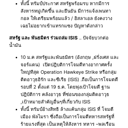
ทั้งนี้ ทรัมป์ประกาศ สหรัฐพร้อมรบ หากมีการ
สังหารหมู่เกิดขึ้น และยึนยัน มีการแจ้งเพนทา
กอล ให้เตรียมพร้อมแล้ว / อิสลาเอล ยังคงวาง
เฉยไม่อยากเข้าแทรกแซง ปัญหาดังกล่าว
สหรัฐ และ พันธมิตร ร่วมถล่ม ISIS
.. ปัจจัยบวกต่อ
น้ำมัน
10 ม.ค สหรัฐและพันธมิตร (อังกฤษ ,ฝรั่งเศส และ
จอร์แดน) เปิดปฎิบติการโจมตีทางอากาศครั้ง
ใหญ่ทีสุด Operation Hawkeye Strike หรือกลุ่ม
ติดอาวุธอิรัก และซีเรีย (ISIS) .ถือเป็นการโจมตตี
รอบที่ 2 ตั้งแต่ 19 ธ.ค. โดยพุ่งเป้าโจมตี ฐาน
ปฎิบัติการ คลังอาวุธ ที่ซ่อนของกลุ่มติดอาวุธ
,เป้าหมายสำคัญอื่นๆที่เกี่ยวกับ ISIS
ทั้งนี้ ทรัมป์อ้างสิทธิ ล้างแค้นกลุ่ม ISIS ที่ โจมตี
เมือง พัลไมรา ซึ่งถือเป็นการโจมตีทหารสหรัฐที่
ร้ายแรงที่สุด เป็นเหตุให้สังหาร ทหาร –พลเรือน