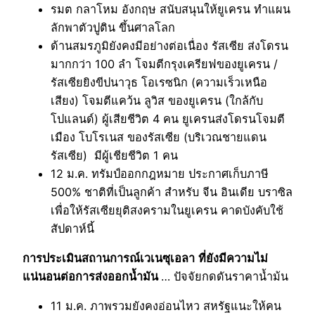
รมต กลาโหม อังกฤษ สนับสนุนให้ยูเครน ทำแผน
ลักพาตัวปูติน ขึ้นศาลโลก
ด้านสมรภูมิยังคงมีอย่างต่อเนื่อง รัสเซีย ส่งโดรน
มากกว่า 100 ลำ โจมตีกรุงเครียฟของยูเครน /
รัสเซียยิงขีปนาวุธ โอเรซนิก (ความเร็วเหนือ
เสียง) โจมตีแคว้น ลูวิส ของยูเครน (ใกล้กับ
โปแลนด์) ผู้เสียชีวิต 4 คน ยูเครนส่งโดรนโจมตี
เมือง โบโรเนส ของรัสเซีย (บริเวณชายแดน
รัสเซีย) มีผู้เชียชีวิต 1 คน
12 ม.ค. ทรัมป์ออกกฎหมาย ประกาศเก็บภาษี
500% ชาติที่เป็นลูกค้า สำหรับ จีน อินเดีย บราซิล
เพื่อให้รัสเซียยุติสงครามในยูเครน คาดบังคับใช้
สัปดาห์นี้
การประเมินสถานการณ์เวเนซุเอลา
ที่ยังมีความไม่
แน่นอนต่อการส่งออกน้ำมัน
… ปัจจัยกดดันราคาน้ำม้น
11 ม.ค. ภาพรวมยังคงอ่อนไหว สหรัฐแนะให้คน