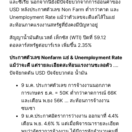
และซีเรีย นอกจากนี้ยังมีปัจจัยบวกจากการอ่อนค่าของ
USD หลังประกาศตัวเลข Non Farm ต่ำกว่าคาด และ
Unemployment Rate แม้ว่าตัวเลขจะดีแต่ไส้ในแย่
สะท้อนภาคแรงงานสหรัฐที่ยังคงมีปัญหาอยู่
สัญญาน้ำมันดิบเวสต์ เท็กซัส (WTI) ปิดที่ 59.12
ดอลลาร์สหรัฐต่อบาร์เรล เพิ่มขึ้น 2.35%
ประกาศตัวเลข Nonfarm แย่ & Unemployment Rate
แม้ว่าจะดี แต่รายละเอียดสะท้อนแรงงานชะลอตัว
….
ปัจจัยกดดัน USD ปัจจัยบวกต่อ น้ำมัน
9 ม.ค. ประกาศตัวเลข การจ้างงานนอกภาค
การเกษตร ธ.ค. = 50K ต่ำกว่าคาดการณ์ 66K
และเดือน พ.ยง 56K … สะท้อนการจ้างงาน
ซบเซา
9 ม.ค.ประกาศอัตราการว่างงาน ออกมาที่ 4.4%
เดือน พ.ย. 4.6% % แต่เมื่อพิจารณารายละเอียด
พบว่าอัตราการจ้างงาน ได้มีการหักจำนวนคนที่