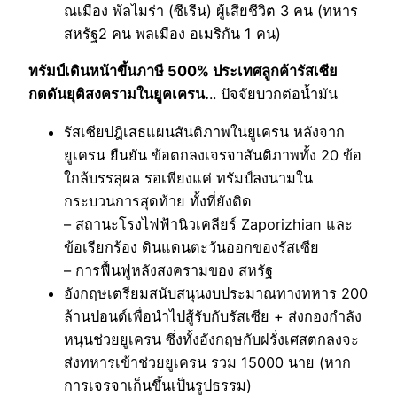
ณเมือง พัลไมร่า (ซีเรีน) ผู้เสียชีวิต 3 คน (ทหาร
สหรัฐ2 คน พลเมือง อเมริกัน 1 คน)
ทรัมป์เดินหน้าขึ้นภาษี 500% ประเทศลูกค้ารัสเซีย
กดดันยุติสงครามในยูคเครน.
.. ปัจจัยบวกต่อน้ำมัน
รัสเซียปฎิเสธแผนสันติภาพในยูเครน หลังจาก
ยูเครน ยืนยัน ข้อตกลงเจรจาสันติภาพทั้ง 20 ข้อ
ใกล้บรรลุผล รอเพียงแค่ ทรัมป์ลงนามใน
กระบวนการสุดท้าย ทั้งที่ยังติด
– สถานะโรงไฟฟ้านิวเคลียร์ Zaporizhian และ
ข้อเรียกร้อง ดินแดนตะวันออกของรัสเซีย
– การฟื้นฟูหลังสงครามของ สหรัฐ
อังกฤษเตรียมสนับสนุนงบประมาณทางทหาร 200
ล้านปอนด์เพื่อนำไปสู้รับกับรัสเซีย + ส่งกองกำลัง
หนุนช่วยยูเครน ซึ่งทั้งอังกฤษกับฝรั่งเศสตกลงจะ
ส่งทหารเข้าช่วยยูเครน รวม 15000 นาย (หาก
การเจรจาเก็นขึ้นเป็นรูปธรรม)