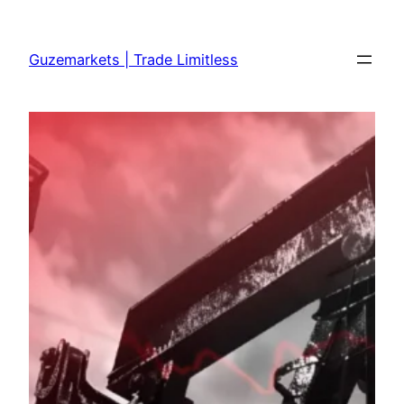
Skip
to
Guzemarkets | Trade Limitless
content