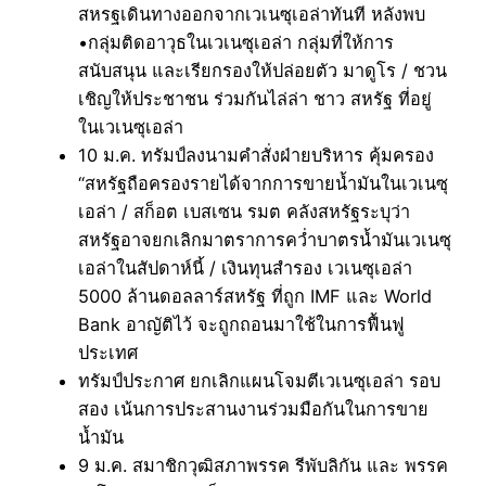
สหรฐเดินทางออกจากเวเนซุเอล่าทันที หลังพบ
•กลุ่มติดอาวุธในเวเนซุเอล่า กลุ่มที่ให้การ
สนับสนุน และเรียกรองให้ปล่อยตัว มาดูโร / ชวน
เชิญให้ประชาชน ร่วมกันไล่ล่า ชาว สหรัฐ ที่อยู่
ในเวเนซุเอล่า
10 ม.ค. ทรัมป์ลงนามคำสั่งฝ่ายบริหาร คุ้มครอง
“สหรัฐถือครองรายได้จากการขายน้ำมันในเวเนซุ
เอล่า / สก็อต เบสเซน รมต คลังสหรัฐระบุว่า
สหรัฐอาจยกเลิกมาตราการคว่ำบาตรน้ำมันเวเนซุ
เอล่าในสัปดาห์นี้ / เงินทุนสำรอง เวเนซุเอล่า
5000 ล้านดอลลาร์สหรัฐ ที่ถูก IMF และ World
Bank อาญัติไว้ จะถูกถอนมาใช้ในการฟื้นฟู
ประเทศ
ทรัมป์ประกาศ ยกเลิกแผนโจมตีเวเนซุเอล่า รอบ
สอง เน้นการประสานงานร่วมมือกันในการขาย
น้ำมัน
9 ม.ค. สมาชิกวุฒิสภาพรรค รีพับลิกัน และ พรรค