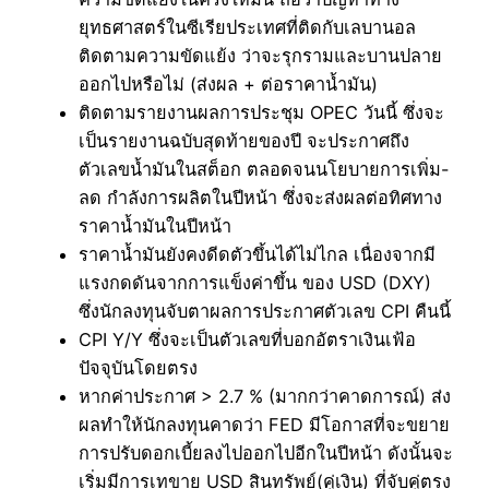
ยุทธศาสตร์ในซีเรียประเทศที่ติดกับเลบานอล
ติดตามความขัดแย้ง ว่าจะรุกรามและบานปลาย
ออกไปหรือไม่ (ส่งผล + ต่อราคาน้ำมัน)
ติดตามรายงานผลการประชุม OPEC วันนี้ ซึ่งจะ
เป็นรายงานฉบับสุดท้ายของปี จะประกาศถึง
ตัวเลขน้ำมันในสต็อก ตลอดจนนโยบายการเพิ่ม-
ลด กำลังการผลิตในปีหน้า ซึ่งจะส่งผลต่อทิศทาง
ราคาน้ำมันในปีหน้า
ราคาน้ำมันยังคงดีดตัวขึ้นได้ไม่ไกล เนื่องจากมี
แรงกดดันจากการแข็งค่าขึ้น ของ USD (DXY)
ซึ่งนักลงทุนจับตาผลการประกาศตัวเลข CPI คืนนี้
CPI Y/Y ซึ่งจะเป็นตัวเลขที่บอกอัตราเงินเฟ้อ
ปัจจุบันโดยตรง
หากค่าประกาศ > 2.7 % (มากกว่าคาดการณ์) ส่ง
ผลทำให้นักลงทุนคาดว่า FED มีโอกาสที่จะขยาย
การปรับดอกเบี้ยลงไปออกไปอีกในปีหน้า ดังนั้นจะ
เริ่มมีการเทขาย USD สินทรัพย์(คู่เงิน) ที่จับคู่ตรง