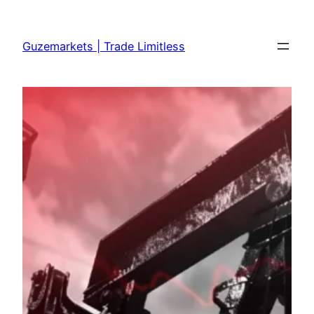
Skip
to
Guzemarkets | Trade Limitless
content