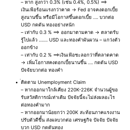
– หาก สูงกว่า 0.3% (เช่น 0.4%, 0.5%) ==>
เงินเฟ้อร้อนแรงกว่าคาด → Fed อาจคงดอกเบี้ย
สูงนานขึ้น หรือมีโอกาสขึ้นดอกเบี้ย …. บวกต่อ
USD กดดัน ทองอย่างหนัก
– เท่ากับ 0.3 % ==> ออกมาตามคาด → ตลาดรับ
รู้ไปแล้ว ……. USD และทองคำผันผวน – แกว่งตัว
ออกข้าง
– เท่ากับ 0.2 % ==>เงินเฟ้อชะลอกว่าที่ตลาดคาด
→ เพิ่มโอกาสคงดอกเบี้ยนานขึ้น …. กดดัน USD
ปัจจัยบวกต่อ ทองคำ
่ติดตาม Unemployment Claim
– หากออกมาใกล้เคียง 220K-226K จำนวนผุู้ขอ
รับสวัสดิการณ์เท่าเดิม ปัจจัยนี้จะไม่ส่งผลอะไร
ต่อทองคำมาก
– หากออกมาน้อยกว่า 200K สะท้อนภาคแรงงาน
ปรับตัวดีขึั้น ส่งผลบวกต่อ เศรษฐกิจ ปัจจัย ปัจจัย
บวก USD กดดันทอง