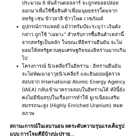
ประมาณ 6 พันล้านดอลลาร์ จะถูกทยอยปล่อย
ออกมาเพื่อใช้ซื้อสินค้าเพื่อมนุษยธรรไ้ดมจาก
สหรัฐ เช่น ข้าวสาลี ข้าวโพด เวชภัณท์
อุปกรณ์การแพทย์ แม้ว่าทรัมป์จะระบุว่า เงินดัง
กล่าว ถูกใช้ “เฉพาะ” สำหรับการซื้อสินค้าเหล่านี้
จากสหรัฐเป็นหลัก ในขณะทีอิหร่านยืนยัน จะไม่
ยอมให้สหรัฐควบคุมเศรษฐกิจของอิหร่านมากเกิน
ไป
โครงการณ์ นิวเคลียร์ในอิหร่าน : อิหร่านยืนยัน
จะไม่พัฒนาอาวุธนิวเคลียร์ และยินยอมผู้ตรวจ
สอบจาก International Atomic Energy Agency
(IAEA) กลับเข้ามาตรวจสอบในอิหร่านได้ ทัง้นี้ยัง
คงไม่มีข้อสรุปในเรื่องการทำให้ ยูเรเนียมเสริม
สมรรถนะสูง (Highly Enriched Uranium) หมด
สภาพ
สถานะการณ์ในเลบานอน ลดระดับความรุนแรงเต็มรูป
แบบ การโจมตีมีบ้างปะปราย
…