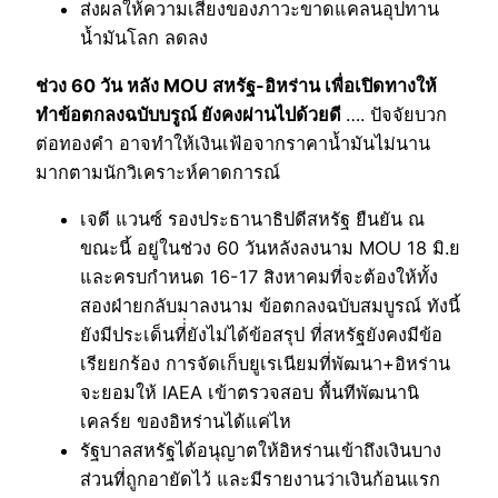
ส่งผลให้ความเสี่ยงของภาวะขาดแคลนอุปทาน
น้ำมันโลก ลดลง
ช่วง 60 วัน หลัง MOU สหรัฐ-อิหร่าน เพื่อเปิดทางให้
ทำข้อตกลงฉบับบรูณ์ ยังคงผ่านไปด้วยดี
…. ปัจจัยบวก
ต่อทองคำ อาจทำให้เงินเฟ้อจากราคาน้ำมันไม่นาน
มากตามนักวิเคราะห์คาดการณ์
เจดี แวนซ์ รองประธานาธิปดีสหรัฐ ยืนยัน ณ
ขณะนี้ อยู่ในช่วง 60 วันหลังลงนาม MOU 18 มิ.ย
และครบกำหนด 16-17 สิงหาคมที่จะต้องให้ทั้ง
สองฝ่ายกลับมาลงนาม ข้อตกลงฉบับสมบูรณ์ ทังนี้
ยังมีประเด็นที่่ยังไม่ได้ข้อสรุป ที่สหรัฐยังคงมีข้อ
เรียยกร้อง การจัดเก็บยูเรเนียมที่พัฒนา+อิหร่าน
จะยอมให้ IAEA เข้าตรวจสอบ พื้นทีพัฒนานิ
เคลร์ย ของอิหร่านได้แค่ไห
รัฐบาลสหรัฐได้อนุญาตให้อิหร่านเข้าถึงเงินบาง
ส่วนที่ถูกอายัดไว้ และมีรายงานว่าเงินก้อนแรก